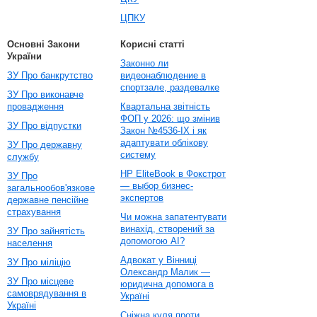
ЦПКУ
Основні Закони
Корисні статті
України
Законно ли
ЗУ Про банкрутство
видеонаблюдение в
спортзале, раздевалке
ЗУ Про виконавче
провадження
Квартальна звітність
ФОП у 2026: що змінив
ЗУ Про відпустки
Закон №4536-IX і як
адаптувати облікову
ЗУ Про державну
систему
службу
HP EliteBook в Фокстрот
ЗУ Про
— выбор бизнес-
загальнообов'язкове
экспертов
державне пенсійне
страхування
Чи можна запатентувати
винахід, створений за
ЗУ Про зайнятість
допомогою AI?
населення
Адвокат у Вінниці
ЗУ Про міліцію
Олександр Малик —
ЗУ Про місцеве
юридична допомога в
самоврядування в
Україні
Україні
Сніжна куля проти