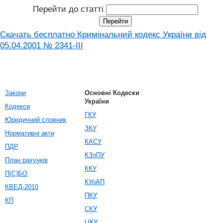
Перейти до статті
Скачать бесплатно Кримінальний кодекс України від
05.04.2001 № 2341-III
Закони
Основні Кодески
України
Кодекси
ГКУ
Юридичний словник
ЗКУ
Нормативні акти
КАСУ
ПДР
КЗпПУ
План рахунків
ККУ
П(С)БО
КУпАП
КВЕД-2010
ПКУ
КП
СКУ
ЦКУ