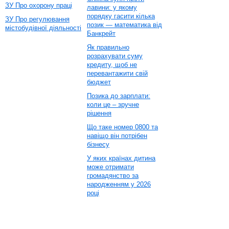
ЗУ Про охорону праці
лавини: у якому
порядку гасити кілька
ЗУ Про регулювання
позик — математика від
містобудівної діяльності
Банкрейт
Як правильно
розрахувати суму
кредиту, щоб не
перевантажити свій
бюджет
Позика до зарплати:
коли це – зручне
рішення
Що таке номер 0800 та
навіщо він потрібен
бізнесу
У яких країнах дитина
може отримати
громадянство за
народженням у 2026
році