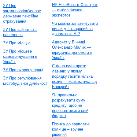
HP EliteBook в Фокстрот
ЗУ Про
— выбор бизнес-
загальнообов'язкове
экспертов
державне пенсійне
страхування
Чи можна запатентувати
винахід, створений за
ЗУ Про зайнятість
допомогою AI?
населення
Адвокат у Вінниці
ЗУ Про міліцію
Олександр Малик —
ЗУ Про місцеве
юридична допомога в
самоврядування в
Україні
Україні
Сніжна куля проти
ЗУ Про охорону праці
лавини: у якому
порядку гасити кілька
ЗУ Про регулювання
позик — математика від
містобудівної діяльності
Банкрейт
Як правильно
розрахувати суму
кредиту, щоб не
перевантажити свій
бюджет
Позика до зарплати:
коли це – зручне
рішення