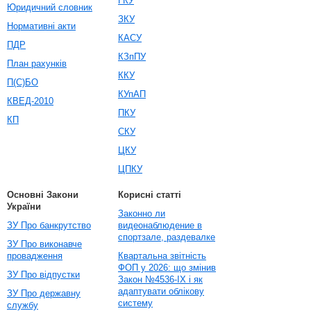
ГКУ
Юридичний словник
ЗКУ
Нормативні акти
КАСУ
ПДР
КЗпПУ
План рахунків
ККУ
П(С)БО
КУпАП
КВЕД-2010
ПКУ
КП
СКУ
ЦКУ
ЦПКУ
Основні Закони
Корисні статті
України
Законно ли
ЗУ Про банкрутство
видеонаблюдение в
спортзале, раздевалке
ЗУ Про виконавче
провадження
Квартальна звітність
ФОП у 2026: що змінив
ЗУ Про відпустки
Закон №4536-IX і як
адаптувати облікову
ЗУ Про державну
систему
службу