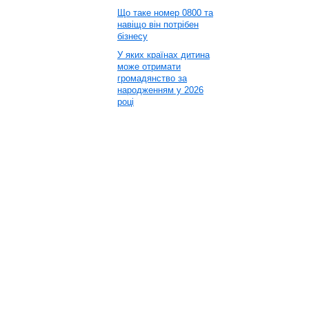
Що таке номер 0800 та
навіщо він потрібен
бізнесу
У яких країнах дитина
може отримати
громадянство за
народженням у 2026
році