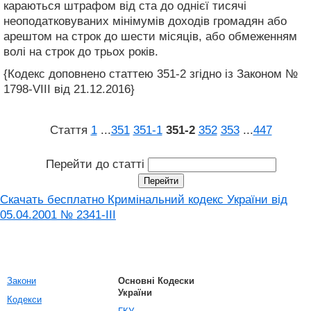
караються штрафом від ста до однієї тисячі
неоподатковуваних мінімумів доходів громадян або
арештом на строк до шести місяців, або обмеженням
волі на строк до трьох років.
{Кодекс доповнено статтею 351-2 згідно із Законом №
1798-VIII від 21.12.2016}
Стаття
1
...
351
351‑1
351‑2
352
353
...
447
Перейти до статті
Скачать бесплатно Кримінальний кодекс України від
05.04.2001 № 2341-III
Закони
Основні Кодески
України
Кодекси