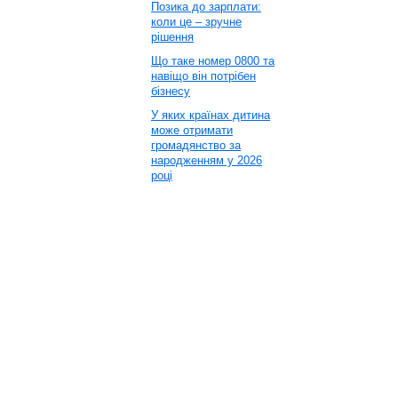
Позика до зарплати:
коли це – зручне
рішення
Що таке номер 0800 та
навіщо він потрібен
бізнесу
У яких країнах дитина
може отримати
громадянство за
народженням у 2026
році