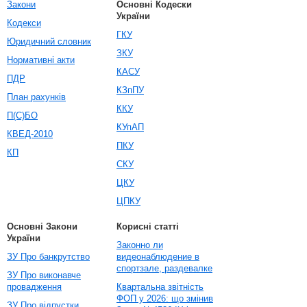
Закони
Основні Кодески
України
Кодекси
ГКУ
Юридичний словник
ЗКУ
Нормативні акти
КАСУ
ПДР
КЗпПУ
План рахунків
ККУ
П(С)БО
КУпАП
КВЕД-2010
ПКУ
КП
СКУ
ЦКУ
ЦПКУ
Основні Закони
Корисні статті
України
Законно ли
ЗУ Про банкрутство
видеонаблюдение в
спортзале, раздевалке
ЗУ Про виконавче
провадження
Квартальна звітність
ФОП у 2026: що змінив
ЗУ Про відпустки