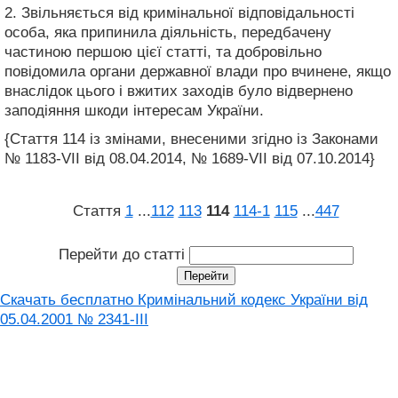
2. Звільняється від кримінальної відповідальності
особа, яка припинила діяльність, передбачену
частиною першою цієї статті, та добровільно
повідомила органи державної влади про вчинене, якщо
внаслідок цього і вжитих заходів було відвернено
заподіяння шкоди інтересам України.
{Стаття 114 із змінами, внесеними згідно із Законами
№ 1183-VII від 08.04.2014, № 1689-VII від 07.10.2014}
Стаття
1
...
112
113
114
114‑1
115
...
447
Перейти до статті
Скачать бесплатно Кримінальний кодекс України від
05.04.2001 № 2341-III