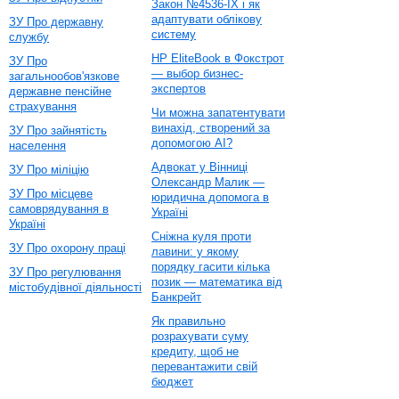
Закон №4536-IX і як
адаптувати облікову
ЗУ Про державну
систему
службу
HP EliteBook в Фокстрот
ЗУ Про
— выбор бизнес-
загальнообов'язкове
экспертов
державне пенсійне
страхування
Чи можна запатентувати
винахід, створений за
ЗУ Про зайнятість
допомогою AI?
населення
Адвокат у Вінниці
ЗУ Про міліцію
Олександр Малик —
ЗУ Про місцеве
юридична допомога в
самоврядування в
Україні
Україні
Сніжна куля проти
ЗУ Про охорону праці
лавини: у якому
порядку гасити кілька
ЗУ Про регулювання
позик — математика від
містобудівної діяльності
Банкрейт
Як правильно
розрахувати суму
кредиту, щоб не
перевантажити свій
бюджет