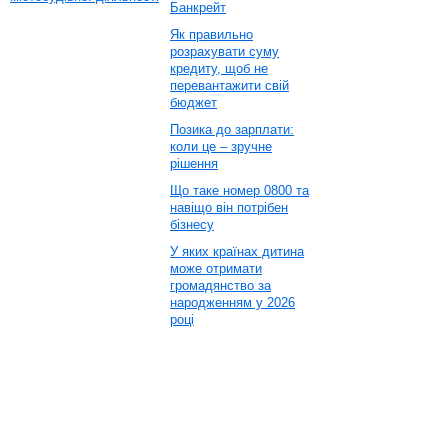
Банкрейт
Як правильно
розрахувати суму
кредиту, щоб не
перевантажити свій
бюджет
Позика до зарплати:
коли це – зручне
рішення
Що таке номер 0800 та
навіщо він потрібен
бізнесу
У яких країнах дитина
може отримати
громадянство за
народженням у 2026
році