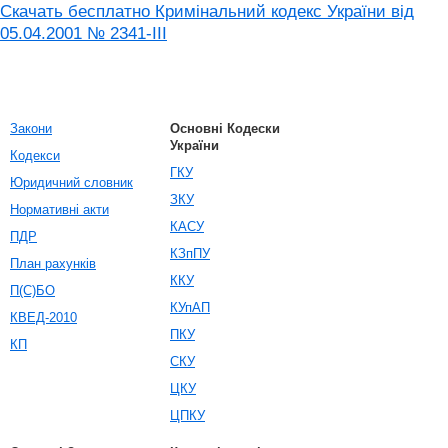
Скачать бесплатно Кримінальний кодекс України від
05.04.2001 № 2341-III
Закони
Основні Кодески
України
Кодекси
ГКУ
Юридичний словник
ЗКУ
Нормативні акти
КАСУ
ПДР
КЗпПУ
План рахунків
ККУ
П(С)БО
КУпАП
КВЕД-2010
ПКУ
КП
СКУ
ЦКУ
ЦПКУ