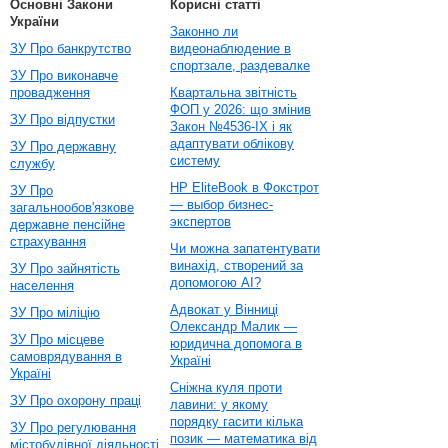
Основні Закони
Корисні статті
України
Законно ли
ЗУ Про банкрутство
видеонаблюдение в
спортзале, раздевалке
ЗУ Про виконавче
провадження
Квартальна звітність
ФОП у 2026: що змінив
ЗУ Про відпустки
Закон №4536-IX і як
адаптувати облікову
ЗУ Про державну
систему
службу
HP EliteBook в Фокстрот
ЗУ Про
— выбор бизнес-
загальнообов'язкове
экспертов
державне пенсійне
страхування
Чи можна запатентувати
винахід, створений за
ЗУ Про зайнятість
допомогою AI?
населення
Адвокат у Вінниці
ЗУ Про міліцію
Олександр Малик —
ЗУ Про місцеве
юридична допомога в
самоврядування в
Україні
Україні
Сніжна куля проти
ЗУ Про охорону праці
лавини: у якому
порядку гасити кілька
ЗУ Про регулювання
позик — математика від
містобудівної діяльності