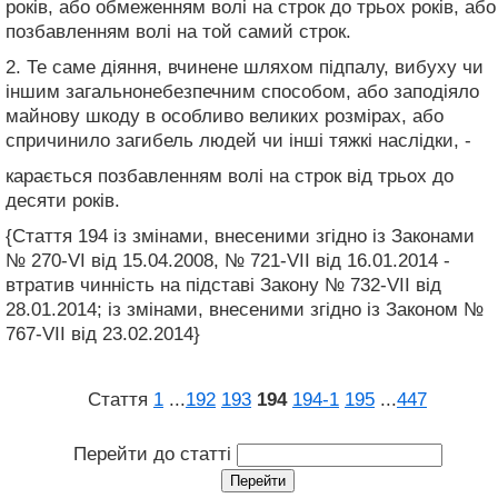
років, або обмеженням волі на строк до трьох років, або
позбавленням волі на той самий строк.
2. Те саме діяння, вчинене шляхом підпалу, вибуху чи
іншим загальнонебезпечним способом, або заподіяло
майнову шкоду в особливо великих розмірах, або
спричинило загибель людей чи інші тяжкі наслідки, -
карається позбавленням волі на строк від трьох до
десяти років.
{Стаття 194 із змінами, внесеними згідно із Законами
№ 270-VI від 15.04.2008, № 721-VII від 16.01.2014 -
втратив чинність на підставі Закону № 732-VII від
28.01.2014; із змінами, внесеними згідно із Законом №
767-VII від 23.02.2014}
Стаття
1
...
192
193
194
194‑1
195
...
447
Перейти до статті