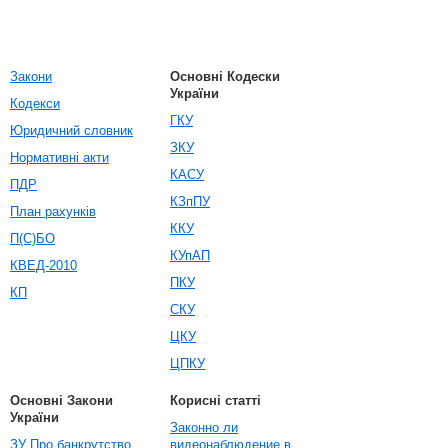
Закони
Основні Кодески
України
Кодекси
ГКУ
Юридичний словник
ЗКУ
Нормативні акти
КАСУ
ПДР
КЗпПУ
План рахунків
ККУ
П(С)БО
КУпАП
КВЕД-2010
ПКУ
КП
СКУ
ЦКУ
ЦПКУ
Основні Закони
Корисні статті
України
Законно ли
ЗУ Про банкрутство
видеонаблюдение в