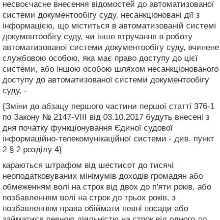
несвоєчасне внесення відомостей до автоматизованої
системи документообігу суду, несанкціоновані дії з
інформацією, що міститься в автоматизованій системі
документообігу суду, чи інше втручання в роботу
автоматизованої системи документообігу суду, вчинене
службовою особою, яка має право доступу до цієї
системи, або іншою особою шляхом несанкціонованого
доступу до автоматизованої системи документообігу
суду, -
{Зміни до абзацу першого частини першої статті 376-1
по Закону № 2147-VIII від 03.10.2017 будуть внесені з
дня початку функціонування Єдиної судової
інформаційно-телекомунікаційної системи - див. пункт
2 § 2 розділу 4}
караються штрафом від шестисот до тисячі
неоподатковуваних мінімумів доходів громадян або
обмеженням волі на строк від двох до п'яти років, або
позбавленням волі на строк до трьох років, з
позбавленням права обіймати певні посади або
займатися певною діяльністю на строк від одного до