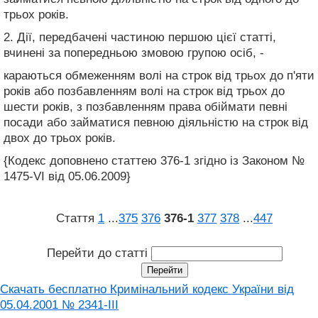
трьох років.
2. Дії, передбачені частиною першою цієї статті,
вчинені за попередньою змовою групою осіб, -
караються обмеженням волі на строк від трьох до п'яти
років або позбавленням волі на строк від трьох до
шести років, з позбавленням права обіймати певні
посади або займатися певною діяльністю на строк від
двох до трьох років.
{Кодекс доповнено статтею 376-1 згідно із Законом №
1475-VI від 05.06.2009}
Стаття
1
...
375
376
376‑1
377
378
...
447
Перейти до статті
Скачать бесплатно Кримінальний кодекс України від
05.04.2001 № 2341-III