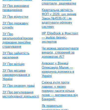
спортзале, раздевалке
ЗУ Про виконавче
провадження
Квартальна звітність
ФОП у 2026: що змінив
ЗУ Про відпустки
Закон №4536-IX і як
адаптувати облікову
ЗУ Про державну
систему
службу
HP EliteBook в Фокстрот
ЗУ Про
— выбор бизнес-
загальнообов'язкове
экспертов
державне пенсійне
страхування
Чи можна запатентувати
винахід, створений за
ЗУ Про зайнятість
допомогою AI?
населення
Адвокат у Вінниці
ЗУ Про міліцію
Олександр Малик —
ЗУ Про місцеве
юридична допомога в
самоврядування в
Україні
Україні
Сніжна куля проти
ЗУ Про охорону праці
лавини: у якому
порядку гасити кілька
ЗУ Про регулювання
позик — математика від
містобудівної діяльності
Банкрейт
Як правильно
розрахувати суму