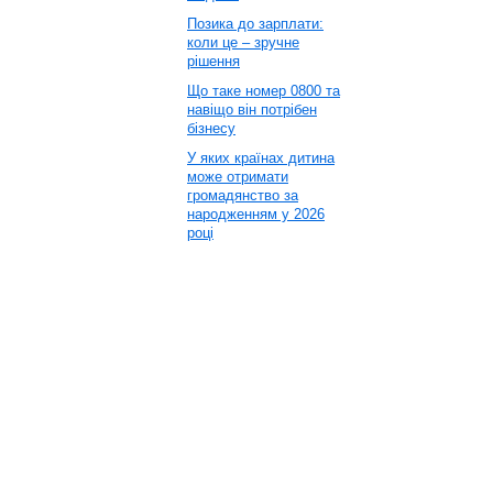
Позика до зарплати:
коли це – зручне
рішення
Що таке номер 0800 та
навіщо він потрібен
бізнесу
У яких країнах дитина
може отримати
громадянство за
народженням у 2026
році