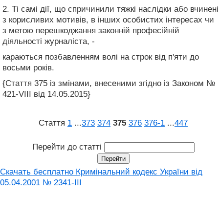
2. Ті самі дії, що спричинили тяжкі наслідки або вчинені
з корисливих мотивів, в інших особистих інтересах чи
з метою перешкоджання законній професійній
діяльності журналіста, -
караються позбавленням волі на строк від п'яти до
восьми років.
{Стаття 375 із змінами, внесеними згідно із Законом №
421-VIII від 14.05.2015}
Стаття
1
...
373
374
375
376
376‑1
...
447
Перейти до статті
Скачать бесплатно Кримінальний кодекс України від
05.04.2001 № 2341-III