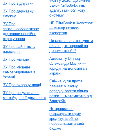
ФОП у 2026: що змінив
ЗУ Про відпустки
Закон №4536-IX і як
адаптувати облікову
ЗУ Про державну
систему
службу
HP EliteBook в Фокстрот
ЗУ Про
— выбор бизнес-
загальнообов'язкове
экспертов
державне пенсійне
страхування
Чи можна запатентувати
винахід, створений за
ЗУ Про зайнятість
допомогою AI?
населення
Адвокат у Вінниці
ЗУ Про міліцію
Олександр Малик —
ЗУ Про місцеве
юридична допомога в
самоврядування в
Україні
Україні
Сніжна куля проти
ЗУ Про охорону праці
лавини: у якому
порядку гасити кілька
ЗУ Про регулювання
позик — математика від
містобудівної діяльності
Банкрейт
Як правильно
розрахувати суму
кредиту, щоб не
перевантажити свій
бюджет