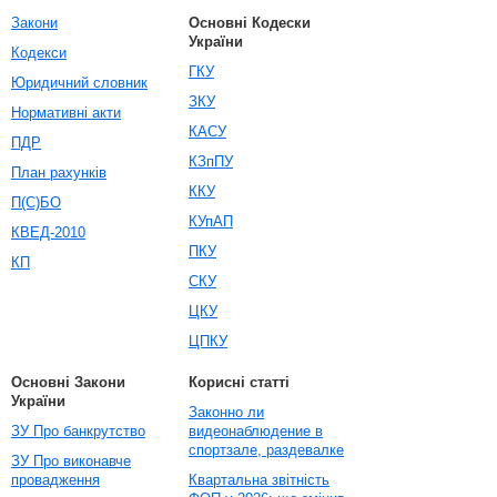
Закони
Основні Кодески
України
Кодекси
ГКУ
Юридичний словник
ЗКУ
Нормативні акти
КАСУ
ПДР
КЗпПУ
План рахунків
ККУ
П(С)БО
КУпАП
КВЕД-2010
ПКУ
КП
СКУ
ЦКУ
ЦПКУ
Основні Закони
Корисні статті
України
Законно ли
ЗУ Про банкрутство
видеонаблюдение в
спортзале, раздевалке
ЗУ Про виконавче
провадження
Квартальна звітність