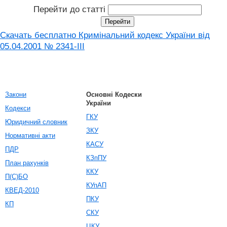
Перейти до статті
Скачать бесплатно Кримінальний кодекс України від
05.04.2001 № 2341-III
Закони
Основні Кодески
України
Кодекси
ГКУ
Юридичний словник
ЗКУ
Нормативні акти
КАСУ
ПДР
КЗпПУ
План рахунків
ККУ
П(С)БО
КУпАП
КВЕД-2010
ПКУ
КП
СКУ
ЦКУ