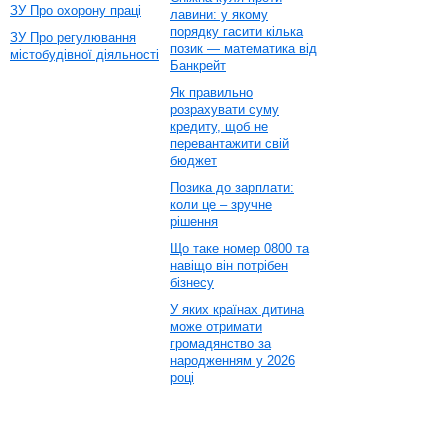
ЗУ Про охорону праці
лавини: у якому
порядку гасити кілька
ЗУ Про регулювання
позик — математика від
містобудівної діяльності
Банкрейт
Як правильно
розрахувати суму
кредиту, щоб не
перевантажити свій
бюджет
Позика до зарплати:
коли це – зручне
рішення
Що таке номер 0800 та
навіщо він потрібен
бізнесу
У яких країнах дитина
може отримати
громадянство за
народженням у 2026
році