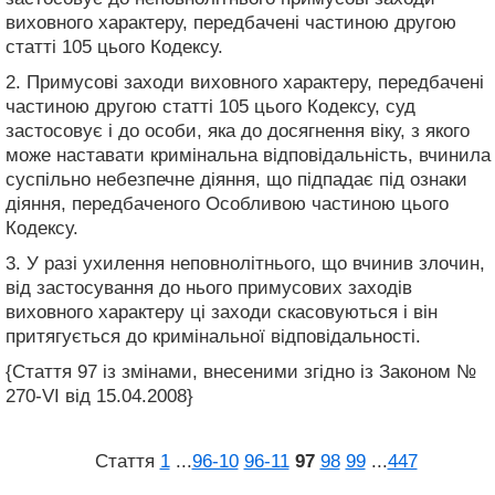
виховного характеру, передбачені частиною другою
статті 105 цього Кодексу.
2. Примусові заходи виховного характеру, передбачені
частиною другою статті 105 цього Кодексу, суд
застосовує і до особи, яка до досягнення віку, з якого
може наставати кримінальна відповідальність, вчинила
суспільно небезпечне діяння, що підпадає під ознаки
діяння, передбаченого Особливою частиною цього
Кодексу.
3. У разі ухилення неповнолітнього, що вчинив злочин,
від застосування до нього примусових заходів
виховного характеру ці заходи скасовуються і він
притягується до кримінальної відповідальності.
{Стаття 97 із змінами, внесеними згідно із Законом №
270-VI від 15.04.2008}
Стаття
1
...
96‑10
96‑11
97
98
99
...
447