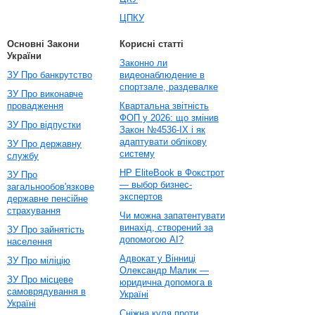
ЦПКУ
Основні Закони
Корисні статті
України
Законно ли
ЗУ Про банкрутство
видеонаблюдение в
спортзале, раздевалке
ЗУ Про виконавче
провадження
Квартальна звітність
ФОП у 2026: що змінив
ЗУ Про відпустки
Закон №4536-IX і як
адаптувати облікову
ЗУ Про державну
систему
службу
HP EliteBook в Фокстрот
ЗУ Про
— выбор бизнес-
загальнообов'язкове
экспертов
державне пенсійне
страхування
Чи можна запатентувати
винахід, створений за
ЗУ Про зайнятість
допомогою AI?
населення
Адвокат у Вінниці
ЗУ Про міліцію
Олександр Малик —
ЗУ Про місцеве
юридична допомога в
самоврядування в
Україні
Україні
Сніжна куля проти