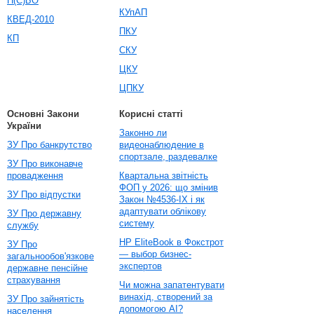
П(С)БО
КУпАП
КВЕД-2010
ПКУ
КП
СКУ
ЦКУ
ЦПКУ
Основні Закони
Корисні статті
України
Законно ли
ЗУ Про банкрутство
видеонаблюдение в
спортзале, раздевалке
ЗУ Про виконавче
провадження
Квартальна звітність
ФОП у 2026: що змінив
ЗУ Про відпустки
Закон №4536-IX і як
адаптувати облікову
ЗУ Про державну
систему
службу
HP EliteBook в Фокстрот
ЗУ Про
— выбор бизнес-
загальнообов'язкове
экспертов
державне пенсійне
страхування
Чи можна запатентувати
винахід, створений за
ЗУ Про зайнятість
допомогою AI?
населення