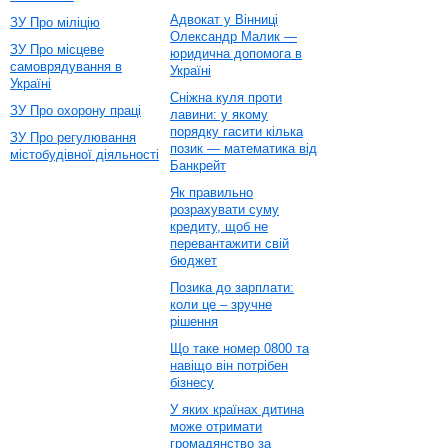
Адвокат у Вінниці
ЗУ Про міліцію
Олександр Малик —
ЗУ Про місцеве
юридична допомога в
самоврядування в
Україні
Україні
Сніжна куля проти
ЗУ Про охорону праці
лавини: у якому
порядку гасити кілька
ЗУ Про регулювання
позик — математика від
містобудівної діяльності
Банкрейт
Як правильно
розрахувати суму
кредиту, щоб не
перевантажити свій
бюджет
Позика до зарплати:
коли це – зручне
рішення
Що таке номер 0800 та
навіщо він потрібен
бізнесу
У яких країнах дитина
може отримати
громадянство за