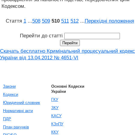
Кодексом.
Стаття
1
...
508
509
510
511
512
...
Перехідні положення
Перейти до статті
Скачать бесплатно Кримінальний процесуальний кодекс
України від 13.04.2012 № 4651-VI
Закони
Основні Кодески
України
Кодекси
ГКУ
Юридичний словник
ЗКУ
Нормативні акти
КАСУ
ПДР
КЗпПУ
План рахунків
ККУ