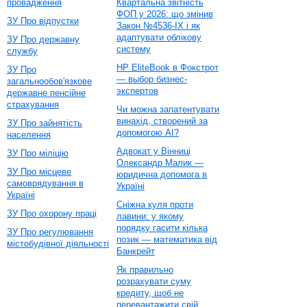
провадження
Квартальна звітність
ФОП у 2026: що змінив
ЗУ Про відпустки
Закон №4536-IX і як
адаптувати облікову
ЗУ Про державну
систему
службу
HP EliteBook в Фокстрот
ЗУ Про
— выбор бизнес-
загальнообов'язкове
экспертов
державне пенсійне
страхування
Чи можна запатентувати
винахід, створений за
ЗУ Про зайнятість
допомогою AI?
населення
Адвокат у Вінниці
ЗУ Про міліцію
Олександр Малик —
ЗУ Про місцеве
юридична допомога в
самоврядування в
Україні
Україні
Сніжна куля проти
ЗУ Про охорону праці
лавини: у якому
порядку гасити кілька
ЗУ Про регулювання
позик — математика від
містобудівної діяльності
Банкрейт
Як правильно
розрахувати суму
кредиту, щоб не
перевантажити свій