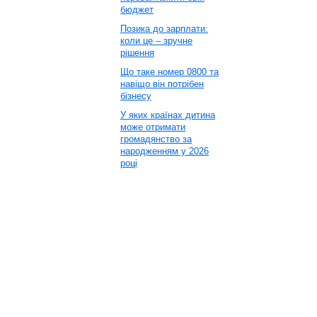
бюджет
Позика до зарплати:
коли це – зручне
рішення
Що таке номер 0800 та
навіщо він потрібен
бізнесу
У яких країнах дитина
може отримати
громадянство за
народженням у 2026
році