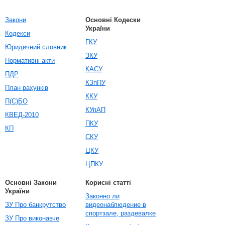
Закони
Основні Кодески
України
Кодекси
ГКУ
Юридичний словник
ЗКУ
Нормативні акти
КАСУ
ПДР
КЗпПУ
План рахунків
ККУ
П(С)БО
КУпАП
КВЕД-2010
ПКУ
КП
СКУ
ЦКУ
ЦПКУ
Основні Закони
Корисні статті
України
Законно ли
ЗУ Про банкрутство
видеонаблюдение в
спортзале, раздевалке
ЗУ Про виконавче