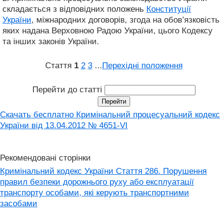
складається з відповідних положень
Конституції
України
, міжнародних договорів, згода на обов’язковість
яких надана Верховною Радою України, цього Кодексу
та інших законів України.
Стаття
1
2
3
...
Перехідні положення
Перейти до статті
Скачать бесплатно Кримінальний процесуальний кодекс
України від 13.04.2012 № 4651-VI
Рекомендовані сторінки
Кримінальний кодекс України Стаття 286. Порушення
правил безпеки дорожнього руху або експлуатації
транспорту особами, які керують транспортними
засобами