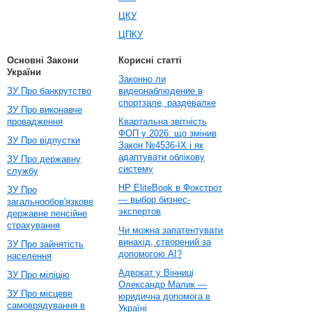
ЦКУ
ЦПКУ
Основні Закони
Корисні статті
України
Законно ли
ЗУ Про банкрутство
видеонаблюдение в
спортзале, раздевалке
ЗУ Про виконавче
провадження
Квартальна звітність
ФОП у 2026: що змінив
ЗУ Про відпустки
Закон №4536-IX і як
адаптувати облікову
ЗУ Про державну
систему
службу
HP EliteBook в Фокстрот
ЗУ Про
— выбор бизнес-
загальнообов'язкове
экспертов
державне пенсійне
страхування
Чи можна запатентувати
винахід, створений за
ЗУ Про зайнятість
допомогою AI?
населення
Адвокат у Вінниці
ЗУ Про міліцію
Олександр Малик —
ЗУ Про місцеве
юридична допомога в
самоврядування в
Україні