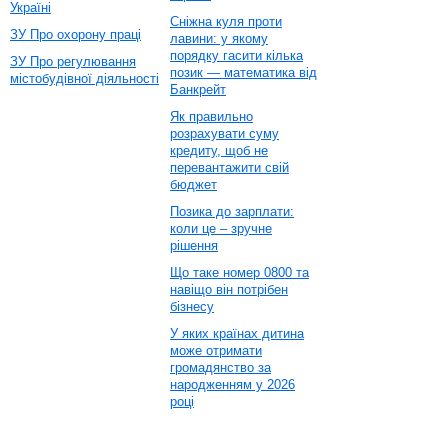
Україні
Сніжна куля проти
ЗУ Про охорону праці
лавини: у якому
порядку гасити кілька
ЗУ Про регулювання
позик — математика від
містобудівної діяльності
Банкрейт
Як правильно
розрахувати суму
кредиту, щоб не
перевантажити свій
бюджет
Позика до зарплати:
коли це – зручне
рішення
Що таке номер 0800 та
навіщо він потрібен
бізнесу
У яких країнах дитина
може отримати
громадянство за
народженням у 2026
році