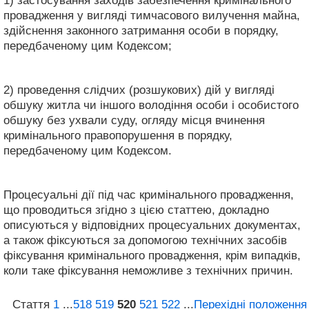
1) застосування заходів забезпечення кримінального
провадження у вигляді тимчасового вилучення майна,
здійснення законного затримання особи в порядку,
передбаченому цим Кодексом;
2) проведення слідчих (розшукових) дій у вигляді
обшуку житла чи іншого володіння особи і особистого
обшуку без ухвали суду, огляду місця вчинення
кримінального правопорушення в порядку,
передбаченому цим Кодексом.
Процесуальні дії під час кримінального провадження,
що проводиться згідно з цією статтею, докладно
описуються у відповідних процесуальних документах,
а також фіксуються за допомогою технічних засобів
фіксування кримінального провадження, крім випадків,
коли таке фіксування неможливе з технічних причин.
Стаття
1
...
518
519
520
521
522
...
Перехідні положення