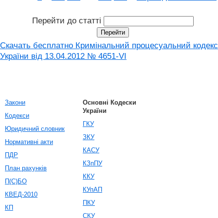
Перейти до статті
Скачать бесплатно Кримінальний процесуальний кодекс
України від 13.04.2012 № 4651-VI
Закони
Основні Кодески
України
Кодекси
ГКУ
Юридичний словник
ЗКУ
Нормативні акти
КАСУ
ПДР
КЗпПУ
План рахунків
ККУ
П(С)БО
КУпАП
КВЕД-2010
ПКУ
КП
СКУ