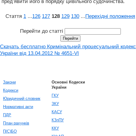
пред’явити його в порядку цивільного судочинства.
Стаття
1
...
126
127
128
129
130
...
Перехідні положення
Перейти до статті
Скачать бесплатно Кримінальний процесуальний кодекс
України від 13.04.2012 № 4651-VI
Закони
Основні Кодески
України
Кодекси
ГКУ
Юридичний словник
ЗКУ
Нормативні акти
КАСУ
ПДР
КЗпПУ
План рахунків
ККУ
П(С)БО