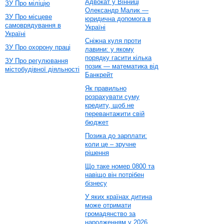
Адвокат у Вінниці
ЗУ Про міліцію
Олександр Малик —
ЗУ Про місцеве
юридична допомога в
самоврядування в
Україні
Україні
Сніжна куля проти
ЗУ Про охорону праці
лавини: у якому
порядку гасити кілька
ЗУ Про регулювання
позик — математика від
містобудівної діяльності
Банкрейт
Як правильно
розрахувати суму
кредиту, щоб не
перевантажити свій
бюджет
Позика до зарплати:
коли це – зручне
рішення
Що таке номер 0800 та
навіщо він потрібен
бізнесу
У яких країнах дитина
може отримати
громадянство за
народженням у 2026