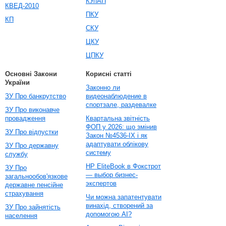
КУпАП
КВЕД-2010
ПКУ
КП
СКУ
ЦКУ
ЦПКУ
Основні Закони
Корисні статті
України
Законно ли
ЗУ Про банкрутство
видеонаблюдение в
спортзале, раздевалке
ЗУ Про виконавче
провадження
Квартальна звітність
ФОП у 2026: що змінив
ЗУ Про відпустки
Закон №4536-IX і як
адаптувати облікову
ЗУ Про державну
систему
службу
HP EliteBook в Фокстрот
ЗУ Про
— выбор бизнес-
загальнообов'язкове
экспертов
державне пенсійне
страхування
Чи можна запатентувати
винахід, створений за
ЗУ Про зайнятість
допомогою AI?
населення