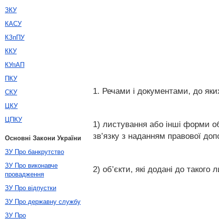
ЗКУ
КАСУ
КЗпПУ
ККУ
КУпАП
ПКУ
1. Речами і документами, до яки
СКУ
ЦКУ
ЦПКУ
1) листування або інші форми о
зв’язку з наданням правової доп
Основні Закони України
ЗУ Про банкрутство
ЗУ Про виконавче
2) об’єкти, які додані до таког
провадження
ЗУ Про відпустки
ЗУ Про державну службу
ЗУ Про