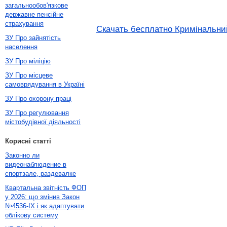
загальнообов'язкове
державне пенсійне
страхування
Скачать бесплатно Кримінальний
ЗУ Про зайнятість
населення
ЗУ Про міліцію
ЗУ Про місцеве
самоврядування в Україні
ЗУ Про охорону праці
ЗУ Про регулювання
містобудівної діяльності
Корисні статті
Законно ли
видеонаблюдение в
спортзале, раздевалке
Квартальна звітність ФОП
у 2026: що змінив Закон
№4536-IX і як адаптувати
облікову систему