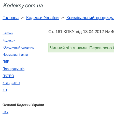
Головна
>
Кодекси України
>
Кримінальний процесуа
Ст. 161 КПКУ від 13.04.2012 № 4
Закони
Кодекси
Чинний зі змінами. Перевірено 
Юридичний словник
Нормативні акти
ПДР
План рахунків
П(С)БО
КВЕД-2010
КП
Основні Кодески України
ГКУ