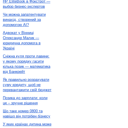
HP EliteBook в Фокстрот —
выбор бизнес-экспертов
Чи можна запатентувати
винахід, створений за
допомогою AI?
Адвокат у Вінниці
Олександр Малик —
юридична допомога в
Україні
Сніжна куля проти лавини:
у якому порядку гасити
кілька позик — математика
від Банкрейт
Як правильно розрахувати
суму кредиту, щоб не
перевантажити свій бюджет
Позика до зарплати: коли
це – зручне рішення
Що таке номер 0800 та
навіщо він потрібен бізнесу
У яких країнах дитина може