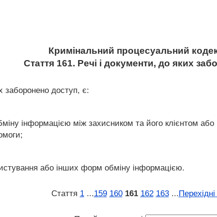
Кримінальний процесуальний кодек
Стаття 161. Речі і документи, до яких за
х заборонено доступ, є:
бміну інформацією між захисником та його клієнтом або 
омоги;
о листування або інших форм обміну інформацією.
Стаття
1
...
159
160
161
162
163
...
Перехідні