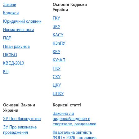
Закони
Основні Кодески
України
Кодекси
ГКУ
Юридичний словник
ЗКУ
Нормативні акти
КАСУ
ПДР
КЗпПУ
План рахунків
ККУ
П(С)БО
КУпАП
КВЕД-2010
ПКУ
КП
СКУ
ЦКУ
ЦПКУ
Основні Закони
Корисні статті
України
Законно ли
ЗУ Про банкрутство
видеонаблюдение в
спортзале, раздевалке
ЗУ Про виконавче
провадження
Квартальна звітність
ФОП у 2026: що змінив