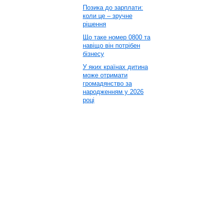
Позика до зарплати:
коли це – зручне
рішення
Що таке номер 0800 та
навіщо він потрібен
бізнесу
У яких країнах дитина
може отримати
громадянство за
народженням у 2026
році