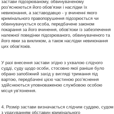
застави підозрюваному, обвинуваченому
роз’яснюються його обов’язки і наслідки їх
невиконання, а заставодавцю - у вчиненні якого
кримінального правопорушення підозрюється чи
обвинувачується особа, передбачене законом
покарання за його вчинення, обов’язки із забезпечення
належної поведінки підозрюваного, обвинуваченого та
його явки за викликом, а також наслідки невиконання
цих обов’язків.
У разі внесення застави згідно з ухвалою слідчого
судді, суду щодо особи, стосовно якої раніше було
обрано запобіжний захід у вигляді тримання під
вартою, передбачені цією частиною роз’яснення
здійснюються уповноваженою службовою особою
місця ув’язнення.
4. Розмір застави визначається слідчим суддею, судом
з урахуванням обставин кримінального