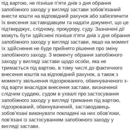
під вартою, не пізніше п’яти днів з дня обрання
запобіжного заходу у вигляді застави зобов’язаний
внести кошти на відповідний рахунок або забезпечити
їх внесення заставодавцем та надати документ, що це
підтверджує, слідчому, прокурору, суду. Зазначені дії
можуть бути здійснені пізніше п’яти днів з дня обрання
запобіжного заходу у вигляді застави, якщо на момент
їх здійснення не буде прийнято рішення про зміну
запобіжного заходу. З моменту обрання запобіжного
заходу у вигляді застави щодо особи, яка не
тримається під вартою, в тому числі до фактичного
внесення коштів на відповідний рахунок, а також з
моменту звільнення підозрюваного, обвинуваченого з-
під варти внаслідок внесення застави, визначеної
слідчим суддею, судом в ухвалі про застосування
запобіжного заходу у вигляді тримання під вартою,
підозрюваний, обвинувачений, заставодавець
зобов’язані виконувати покладені на них обов’язки,
пов’язані із застосуванням запобіжного заходу у
вигляді застави.