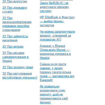
ЗУ Про відпустки
Закон №4536-IX і як
адаптувати облікову
ЗУ Про державну
систему
службу
HP EliteBook в Фокстрот
ЗУ Про
— выбор бизнес-
загальнообов'язкове
экспертов
державне пенсійне
страхування
Чи можна запатентувати
винахід, створений за
ЗУ Про зайнятість
допомогою AI?
населення
Адвокат у Вінниці
ЗУ Про міліцію
Олександр Малик —
ЗУ Про місцеве
юридична допомога в
самоврядування в
Україні
Україні
Сніжна куля проти
ЗУ Про охорону праці
лавини: у якому
порядку гасити кілька
ЗУ Про регулювання
позик — математика від
містобудівної діяльності
Банкрейт
Як правильно
розрахувати суму
кредиту, щоб не
перевантажити свій
бюджет