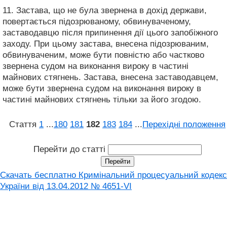
11. Застава, що не була звернена в дохід держави,
повертається підозрюваному, обвинуваченому,
заставодавцю після припинення дії цього запобіжного
заходу. При цьому застава, внесена підозрюваним,
обвинуваченим, може бути повністю або частково
звернена судом на виконання вироку в частині
майнових стягнень. Застава, внесена заставодавцем,
може бути звернена судом на виконання вироку в
частині майнових стягнень тільки за його згодою.
Стаття
1
...
180
181
182
183
184
...
Перехідні положення
Перейти до статті
Скачать бесплатно Кримінальний процесуальний кодекс
України від 13.04.2012 № 4651-VI