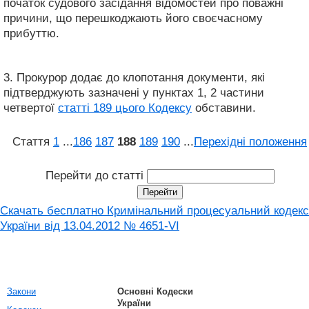
початок судового засідання відомостей про поважні
причини, що перешкоджають його своєчасному
прибуттю.
3. Прокурор додає до клопотання документи, які
підтверджують зазначені у пунктах 1, 2 частини
четвертої
статті 189 цього Кодексу
обставини.
Стаття
1
...
186
187
188
189
190
...
Перехідні положення
Перейти до статті
Скачать бесплатно Кримінальний процесуальний кодекс
України від 13.04.2012 № 4651-VI
Закони
Основні Кодески
України