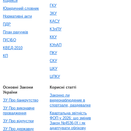
Кодекси
ГКУ
Юридичний словник
ЗКУ
Нормативні акти
КАСУ
ПДР
КЗпПУ
План рахунків
ККУ
П(С)БО
КУпАП
КВЕД-2010
ПКУ
КП
СКУ
ЦКУ
ЦПКУ
Основні Закони
Корисні статті
України
Законно ли
ЗУ Про банкрутство
видеонаблюдение в
спортзале, раздевалке
ЗУ Про виконавче
провадження
Квартальна звітність
ФОП у 2026: що змінив
ЗУ Про відпустки
Закон №4536-IX і як
адаптувати облікову
ЗУ Про державну