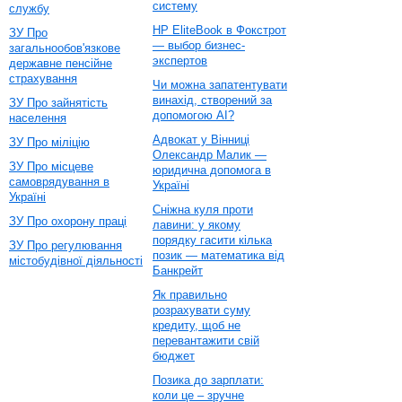
систему
службу
HP EliteBook в Фокстрот
ЗУ Про
— выбор бизнес-
загальнообов'язкове
экспертов
державне пенсійне
страхування
Чи можна запатентувати
винахід, створений за
ЗУ Про зайнятість
допомогою AI?
населення
Адвокат у Вінниці
ЗУ Про міліцію
Олександр Малик —
ЗУ Про місцеве
юридична допомога в
самоврядування в
Україні
Україні
Сніжна куля проти
ЗУ Про охорону праці
лавини: у якому
порядку гасити кілька
ЗУ Про регулювання
позик — математика від
містобудівної діяльності
Банкрейт
Як правильно
розрахувати суму
кредиту, щоб не
перевантажити свій
бюджет
Позика до зарплати:
коли це – зручне