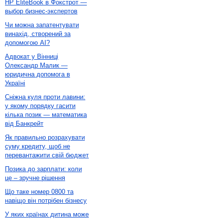
HP EliteBook в Фокстрот —
выбор бизнес-экспертов
Чи можна запатентувати
винахід, створений за
допомогою AI?
Адвокат у Вінниці
Олександр Малик —
юридична допомога в
Україні
Сніжна куля проти лавини:
у якому порядку гасити
кілька позик — математика
від Банкрейт
Як правильно розрахувати
суму кредиту, щоб не
перевантажити свій бюджет
Позика до зарплати: коли
це – зручне рішення
Що таке номер 0800 та
навіщо він потрібен бізнесу
У яких країнах дитина може