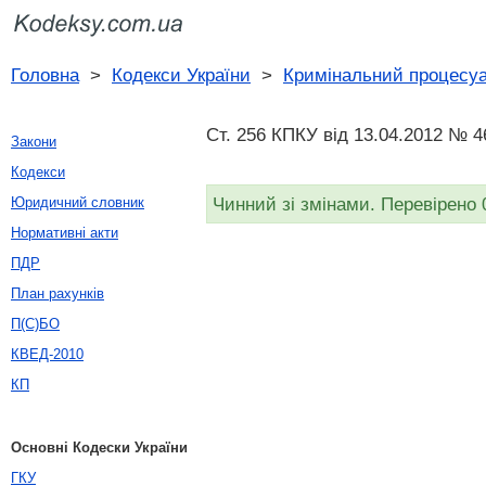
Головна
>
Кодекси України
>
Кримінальний процесуа
Ст. 256 КПКУ від 13.04.2012 № 4
Закони
Кодекси
Чинний зі змінами. Перевірено 
Юридичний словник
Нормативні акти
ПДР
План рахунків
П(С)БО
КВЕД-2010
КП
Основні Кодески України
ГКУ