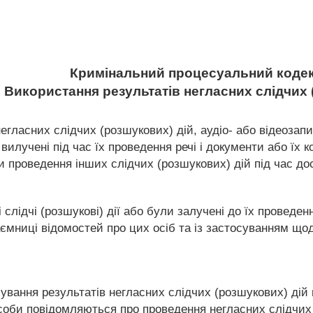
Кримінальний процесуальний кодек
. Використання результатів негласних слідчих 
гласних слідчих (розшукових) дій, аудіо- або відеозапи
 вилучені під час їх проведення речі і документи або їх 
и проведення інших слідчих (розшукових) дій під час до
 слідчі (розшукові) дії або були залучені до їх проведе
аємниці відомостей про цих осіб та із застосуванням що
зування результатів негласних слідчих (розшукових) дій 
 особи повідомляються про проведення негласних слідчих 