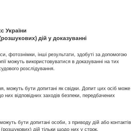
с України
(розшукових) дій у доказуванні
си, фотознімки, інші результати, здобуті за допомогою
копії можуть використовуватися в доказуванні на тих
судового розслідування.
ння, можуть бути допитані як свідки. Допит цих осіб може
до них відповідних заходів безпеки, передбачених
можуть бути допитані особи, з приводу дій або контактів
(розшукових) дій тільки щодо них у строк,