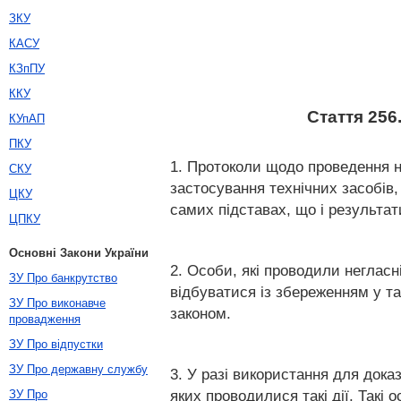
ЗКУ
КАСУ
КЗпПУ
ККУ
Стаття 256
КУпАП
ПКУ
1. Протоколи щодо проведення не
СКУ
застосування технічних засобів,
ЦКУ
самих підставах, що і результат
ЦПКУ
Основні Закони України
2. Особи, які проводили негласні
ЗУ Про банкрутство
відбуватися із збереженням у т
ЗУ Про виконавче
законом.
провадження
ЗУ Про відпустки
ЗУ Про державну службу
3. У разі використання для дока
яких проводилися такі дії. Такі
ЗУ Про