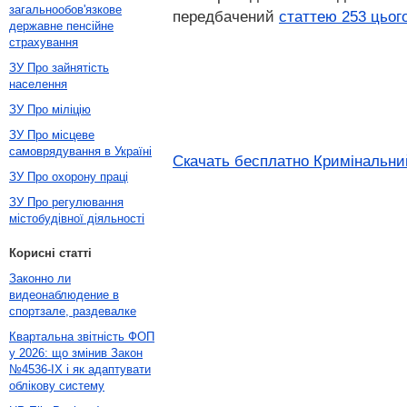
загальнообов'язкове
передбачений
статтею 253 цьог
державне пенсійне
страхування
ЗУ Про зайнятість
населення
ЗУ Про міліцію
ЗУ Про місцеве
самоврядування в Україні
Скачать бесплатно Кримінальний
ЗУ Про охорону праці
ЗУ Про регулювання
містобудівної діяльності
Корисні статті
Законно ли
видеонаблюдение в
спортзале, раздевалке
Квартальна звітність ФОП
у 2026: що змінив Закон
№4536-IX і як адаптувати
облікову систему