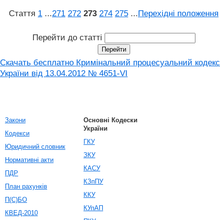
Стаття
1
...
271
272
273
274
275
...
Перехідні положення
Перейти до статті
Скачать бесплатно Кримінальний процесуальний кодекс
України від 13.04.2012 № 4651-VI
Закони
Основні Кодески
України
Кодекси
ГКУ
Юридичний словник
ЗКУ
Нормативні акти
КАСУ
ПДР
КЗпПУ
План рахунків
ККУ
П(С)БО
КУпАП
КВЕД-2010