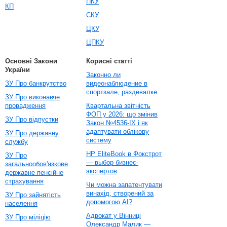
ПКУ
КП
СКУ
ЦКУ
ЦПКУ
Основні Закони
Корисні статті
України
Законно ли
ЗУ Про банкрутство
видеонаблюдение в
спортзале, раздевалке
ЗУ Про виконавче
провадження
Квартальна звітність
ФОП у 2026: що змінив
ЗУ Про відпустки
Закон №4536-IX і як
адаптувати облікову
ЗУ Про державну
систему
службу
HP EliteBook в Фокстрот
ЗУ Про
— выбор бизнес-
загальнообов'язкове
экспертов
державне пенсійне
страхування
Чи можна запатентувати
винахід, створений за
ЗУ Про зайнятість
допомогою AI?
населення
Адвокат у Вінниці
ЗУ Про міліцію
Олександр Малик —