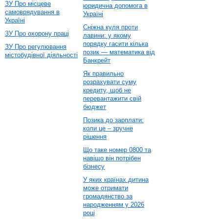
ЗУ Про місцеве
юридична допомога в
самоврядування в
Україні
Україні
Сніжна куля проти
ЗУ Про охорону праці
лавини: у якому
порядку гасити кілька
ЗУ Про регулювання
позик — математика від
містобудівної діяльності
Банкрейт
Як правильно
розрахувати суму
кредиту, щоб не
перевантажити свій
бюджет
Позика до зарплати:
коли це – зручне
рішення
Що таке номер 0800 та
навіщо він потрібен
бізнесу
У яких країнах дитина
може отримати
громадянство за
народженням у 2026
році