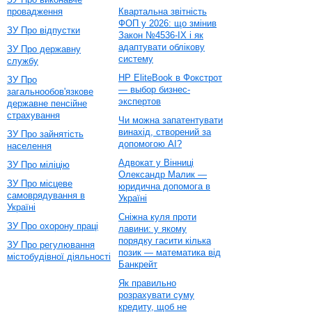
провадження
Квартальна звітність
ФОП у 2026: що змінив
ЗУ Про відпустки
Закон №4536-IX і як
адаптувати облікову
ЗУ Про державну
систему
службу
HP EliteBook в Фокстрот
ЗУ Про
— выбор бизнес-
загальнообов'язкове
экспертов
державне пенсійне
страхування
Чи можна запатентувати
винахід, створений за
ЗУ Про зайнятість
допомогою AI?
населення
Адвокат у Вінниці
ЗУ Про міліцію
Олександр Малик —
ЗУ Про місцеве
юридична допомога в
самоврядування в
Україні
Україні
Сніжна куля проти
ЗУ Про охорону праці
лавини: у якому
порядку гасити кілька
ЗУ Про регулювання
позик — математика від
містобудівної діяльності
Банкрейт
Як правильно
розрахувати суму
кредиту, щоб не