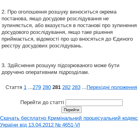
2. Про оголошення розшуку виноситься окрема
постанова, якщо досудове розслідування не
зупиняється, або вказується в постанові про зупинення
досудового розслідування, якщо таке рішення
приймається, відомості про що вносяться до Єдиного
реєстру досудових розслідувань.
3. Здійснення розшуку підозрюваного може бути
доручено оперативним підрозділам.
Стаття
1
...
279
280
281
282
283
...
Перехідні положення
Перейти до статті
Скачать бесплатно Кримінальний процесуальний кодекс
України від 13.04.2012 № 4651-VI