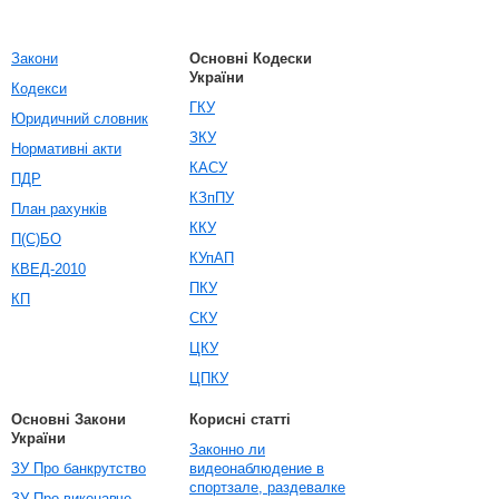
Закони
Основні Кодески
України
Кодекси
ГКУ
Юридичний словник
ЗКУ
Нормативні акти
КАСУ
ПДР
КЗпПУ
План рахунків
ККУ
П(С)БО
КУпАП
КВЕД-2010
ПКУ
КП
СКУ
ЦКУ
ЦПКУ
Основні Закони
Корисні статті
України
Законно ли
ЗУ Про банкрутство
видеонаблюдение в
спортзале, раздевалке
ЗУ Про виконавче