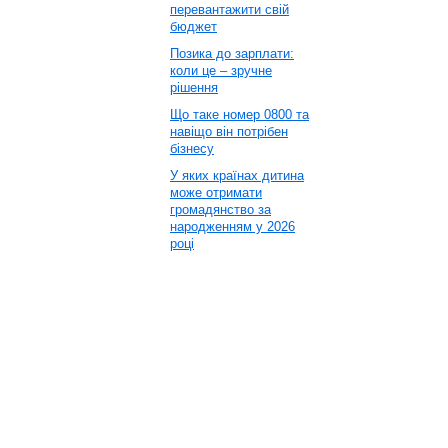
перевантажити свій
бюджет
Позика до зарплати:
коли це – зручне
рішення
Що таке номер 0800 та
навіщо він потрібен
бізнесу
У яких країнах дитина
може отримати
громадянство за
народженням у 2026
році