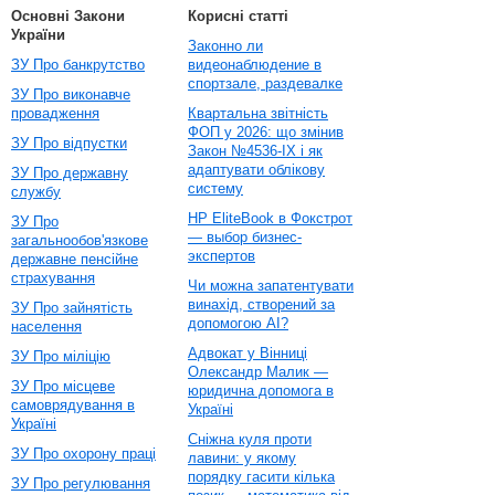
Основні Закони
Корисні статті
України
Законно ли
ЗУ Про банкрутство
видеонаблюдение в
спортзале, раздевалке
ЗУ Про виконавче
провадження
Квартальна звітність
ФОП у 2026: що змінив
ЗУ Про відпустки
Закон №4536-IX і як
адаптувати облікову
ЗУ Про державну
систему
службу
HP EliteBook в Фокстрот
ЗУ Про
— выбор бизнес-
загальнообов'язкове
экспертов
державне пенсійне
страхування
Чи можна запатентувати
винахід, створений за
ЗУ Про зайнятість
допомогою AI?
населення
Адвокат у Вінниці
ЗУ Про міліцію
Олександр Малик —
ЗУ Про місцеве
юридична допомога в
самоврядування в
Україні
Україні
Сніжна куля проти
ЗУ Про охорону праці
лавини: у якому
порядку гасити кілька
ЗУ Про регулювання