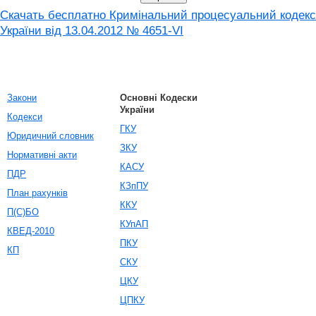
Скачать бесплатно Кримінальний процесуальний кодекс
України від 13.04.2012 № 4651-VI
Закони
Основні Кодески
України
Кодекси
ГКУ
Юридичний словник
ЗКУ
Нормативні акти
КАСУ
ПДР
КЗпПУ
План рахунків
ККУ
П(С)БО
КУпАП
КВЕД-2010
ПКУ
КП
СКУ
ЦКУ
ЦПКУ