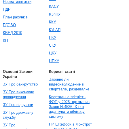
Нормативні акти
КАСУ
ПДР
КЗпПУ
План рахунків
ККУ
П(С)БО
КУпАП
КВЕД-2010
ПКУ
КП
СКУ
ЦКУ
ЦПКУ
Основні Закони
Корисні статті
України
Законно ли
ЗУ Про банкрутство
видеонаблюдение в
спортзале, раздевалке
ЗУ Про виконавче
провадження
Квартальна звітність
ФОП у 2026: що змінив
ЗУ Про відпустки
Закон №4536-IX і як
адаптувати облікову
ЗУ Про державну
систему
службу
HP EliteBook в Фокстрот
ЗУ Про