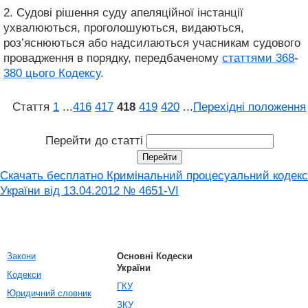
2. Судові рішення суду апеляційної інстанції
ухвалюються, проголошуються, видаються,
роз’яснюються або надсилаються учасникам судового
провадження в порядку, передбаченому
статтями 368
-
380 цього Кодексу
.
Стаття
1
...
416
417
418
419
420
...
Перехідні положення
Перейти до статті
Скачать бесплатно Кримінальний процесуальний кодекс
України від 13.04.2012 № 4651-VI
Закони
Основні Кодески
України
Кодекси
ГКУ
Юридичний словник
ЗКУ