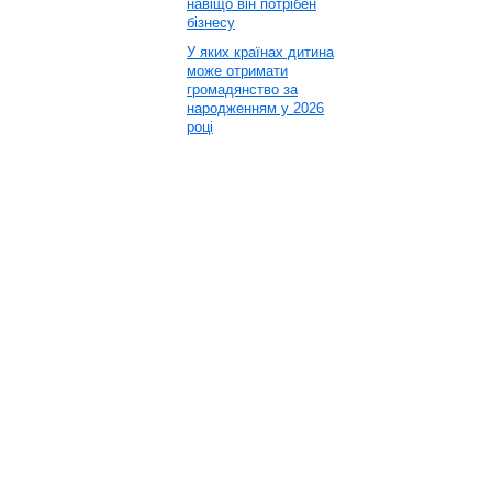
навіщо він потрібен
бізнесу
У яких країнах дитина
може отримати
громадянство за
народженням у 2026
році