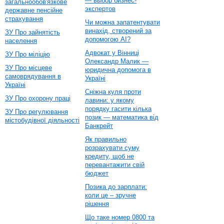
— выбор бизнес-
загальнообов'язкове
экспертов
державне пенсійне
страхування
Чи можна запатентувати
винахід, створений за
ЗУ Про зайнятість
допомогою AI?
населення
Адвокат у Вінниці
ЗУ Про міліцію
Олександр Малик —
ЗУ Про місцеве
юридична допомога в
самоврядування в
Україні
Україні
Сніжна куля проти
ЗУ Про охорону праці
лавини: у якому
порядку гасити кілька
ЗУ Про регулювання
позик — математика від
містобудівної діяльності
Банкрейт
Як правильно
розрахувати суму
кредиту, щоб не
перевантажити свій
бюджет
Позика до зарплати:
коли це – зручне
рішення
Що таке номер 0800 та