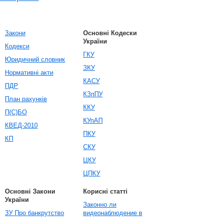
Закони
Основні Кодески
України
Кодекси
ГКУ
Юридичний словник
ЗКУ
Нормативні акти
КАСУ
ПДР
КЗпПУ
План рахунків
ККУ
П(С)БО
КУпАП
КВЕД-2010
ПКУ
КП
СКУ
ЦКУ
ЦПКУ
Основні Закони
Корисні статті
України
Законно ли
ЗУ Про банкрутство
видеонаблюдение в