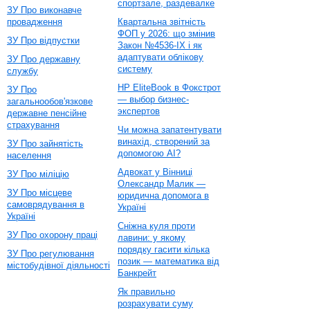
спортзале, раздевалке
ЗУ Про виконавче
провадження
Квартальна звітність
ФОП у 2026: що змінив
ЗУ Про відпустки
Закон №4536-IX і як
адаптувати облікову
ЗУ Про державну
систему
службу
HP EliteBook в Фокстрот
ЗУ Про
— выбор бизнес-
загальнообов'язкове
экспертов
державне пенсійне
страхування
Чи можна запатентувати
винахід, створений за
ЗУ Про зайнятість
допомогою AI?
населення
Адвокат у Вінниці
ЗУ Про міліцію
Олександр Малик —
ЗУ Про місцеве
юридична допомога в
самоврядування в
Україні
Україні
Сніжна куля проти
ЗУ Про охорону праці
лавини: у якому
порядку гасити кілька
ЗУ Про регулювання
позик — математика від
містобудівної діяльності
Банкрейт
Як правильно
розрахувати суму