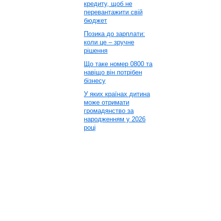
кредиту, щоб не
перевантажити свій
бюджет
Позика до зарплати:
коли це – зручне
рішення
Що таке номер 0800 та
навіщо він потрібен
бізнесу
У яких країнах дитина
може отримати
громадянство за
народженням у 2026
році