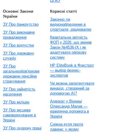
ЦПКУ
Основні Закони
Корисні статті
України
Законно ли
ЗУ Про банкрутство
видеонаблюдение в
спортзале, раздевалке
ЗУ Про виконавче
провадження
Квартальна звітність
ФОП у 2026: що змінив
ЗУ Про відпустки
Закон №4536-IX і як
адаптувати облікову
ЗУ Про державну
систему
службу
HP EliteBook в Фокстрот
ЗУ Про
— выбор бизнес-
загальнообов'язкове
экспертов
державне пенсійне
страхування
Чи можна запатентувати
винахід, створений за
ЗУ Про зайнятість
допомогою AI?
населення
Адвокат у Вінниці
ЗУ Про міліцію
Олександр Малик —
ЗУ Про місцеве
юридична допомога в
самоврядування в
Україні
Україні
Сніжна куля проти
ЗУ Про охорону праці
лавини: у якому