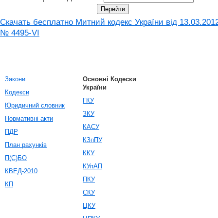
Скачать бесплатно Митний кодекс України від 13.03.201
№ 4495-VI
Закони
Основні Кодески
України
Кодекси
ГКУ
Юридичний словник
ЗКУ
Нормативні акти
КАСУ
ПДР
КЗпПУ
План рахунків
ККУ
П(С)БО
КУпАП
КВЕД-2010
ПКУ
КП
СКУ
ЦКУ