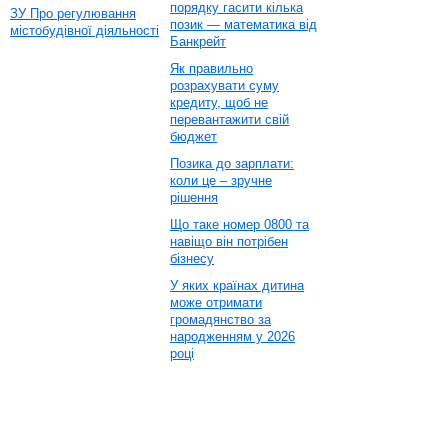
порядку гасити кілька
ЗУ Про регулювання
позик — математика від
містобудівної діяльності
Банкрейт
Як правильно
розрахувати суму
кредиту, щоб не
перевантажити свій
бюджет
Позика до зарплати:
коли це – зручне
рішення
Що таке номер 0800 та
навіщо він потрібен
бізнесу
У яких країнах дитина
може отримати
громадянство за
народженням у 2026
році