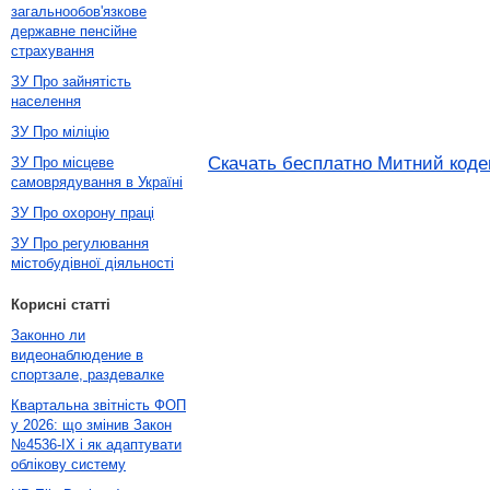
загальнообов'язкове
державне пенсійне
страхування
ЗУ Про зайнятість
населення
ЗУ Про міліцію
Скачать бесплатно Митний кодек
ЗУ Про місцеве
самоврядування в Україні
ЗУ Про охорону праці
ЗУ Про регулювання
містобудівної діяльності
Корисні статті
Законно ли
видеонаблюдение в
спортзале, раздевалке
Квартальна звітність ФОП
у 2026: що змінив Закон
№4536-IX і як адаптувати
облікову систему