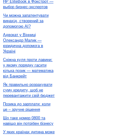
HP EliteBook в Фокстрот —
выбор бизнес-экспертов
Чи можна запатентувати
винахід, створений за
допомогою AI?
Адвокат у Вінниці
Олександр Малик —
юридична допомога в
Україні
Сніжна куля проти лавини:
у якому порядку гасити
кілька позик — математика
від Банкрейт
Як правильно розрахувати
суму кредиту, щоб не
перевантажити свій бюджет
Позика до зарплати: коли
це – зручне рішення
Що таке номер 0800 та
навіщо він потрібен бізнесу
У яких країнах дитина може