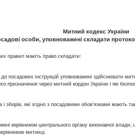
Митний кодекс України
Посадові особи, уповноважені складати прото
них правил мають право складати:
но до посадових інструкцій уповноважені здійснювати ми
ого призначення через митний кордон України і які без
в і зборів, які згідно з посадовими обов’язками мають та
важені керівником центрального органу виконавчої влади
керівником митниці.