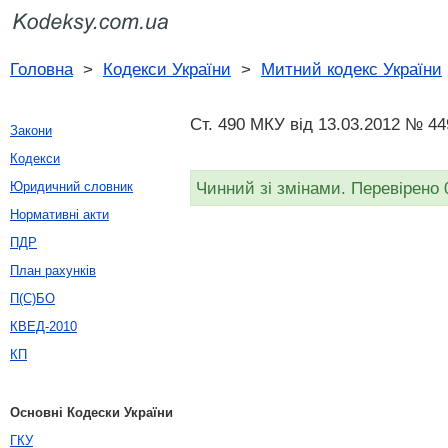
Головна
>
Кодекси України
>
Митний кодекс України
Ст. 490 МКУ від 13.03.2012 № 44
Закони
Кодекси
Чинний зі змінами. Перевірено 
Юридичний словник
Нормативні акти
ПДР
План рахунків
П(С)БО
КВЕД-2010
КП
Основні Кодески України
ГКУ