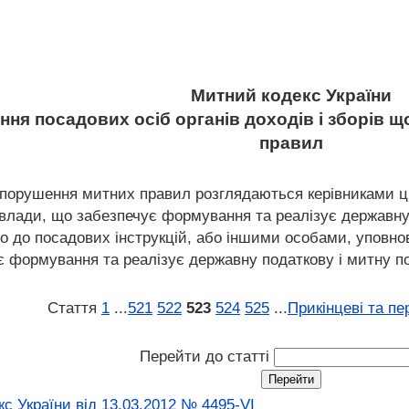
Митний кодекс України
ння посадових осіб органів доходів і зборів 
правил
о порушення митних правил розглядаються керівниками ци
 влади, що забезпечує формування та реалізує державну 
о до посадових інструкцій, або іншими особами, уповно
є формування та реалізує державну податкову і митну по
Стаття
1
...
521
522
523
524
525
...
Прикінцеві та пе
Перейти до статті
с України від 13.03.2012 № 4495-VI