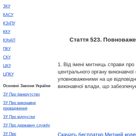
ЗКУ
КАСУ
КЗпПУ
ККУ
Стаття 523. Повноваже
КУпАП
ПКУ
СКУ
1. Від імені митниць справи пр
ЦКУ
центрального органу виконавчої
ЦПКУ
уповноваженими на це відповідн
виконавчої влади, що забезпечу
Основні Закони України
ЗУ Про банкрутство
ЗУ Про виконавче
провадження
ЗУ Про відпустки
ЗУ Про державну службу
ЗУ Про
Скачать бесплатно Митний кодек