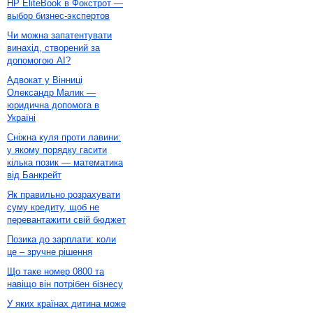
HP EliteBook в Фокстрот —
выбор бизнес-экспертов
Чи можна запатентувати
винахід, створений за
допомогою AI?
Адвокат у Вінниці
Олександр Малик —
юридична допомога в
Україні
Сніжна куля проти лавини:
у якому порядку гасити
кілька позик — математика
від Банкрейт
Як правильно розрахувати
суму кредиту, щоб не
перевантажити свій бюджет
Позика до зарплати: коли
це – зручне рішення
Що таке номер 0800 та
навіщо він потрібен бізнесу
У яких країнах дитина може