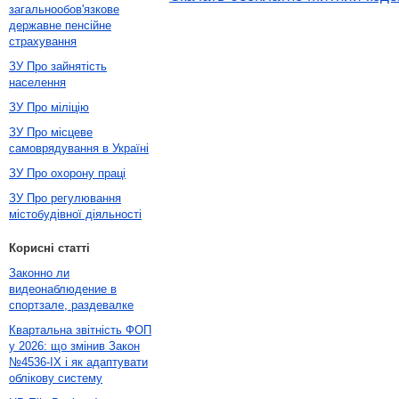
загальнообов'язкове
державне пенсійне
страхування
ЗУ Про зайнятість
населення
ЗУ Про міліцію
ЗУ Про місцеве
самоврядування в Україні
ЗУ Про охорону праці
ЗУ Про регулювання
містобудівної діяльності
Корисні статті
Законно ли
видеонаблюдение в
спортзале, раздевалке
Квартальна звітність ФОП
у 2026: що змінив Закон
№4536-IX і як адаптувати
облікову систему