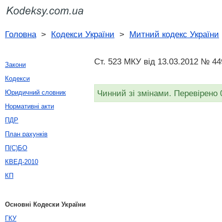
Головна
>
Кодекси України
>
Митний кодекс України
Ст. 523 МКУ від 13.03.2012 № 44
Закони
Кодекси
Чинний зі змінами. Перевірено 
Юридичний словник
Нормативні акти
ПДР
План рахунків
П(С)БО
КВЕД-2010
КП
Основні Кодески України
ГКУ