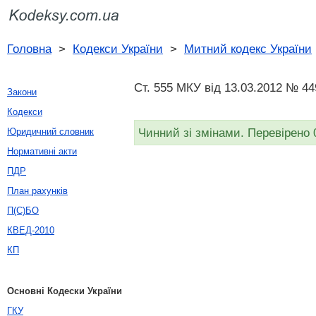
Головна
>
Кодекси України
>
Митний кодекс України
Ст. 555 МКУ від 13.03.2012 № 44
Закони
Кодекси
Чинний зі змінами. Перевірено 
Юридичний словник
Нормативні акти
ПДР
План рахунків
П(С)БО
КВЕД-2010
КП
Основні Кодески України
ГКУ