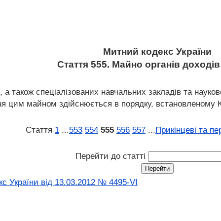
Митний кодекс України
Стаття 555. Майно органів доходів 
в, а також спеціалізованих навчальних закладів та науков
я цим майном здійснюється в порядку, встановленому Каб
Стаття
1
...
553
554
555
556
557
...
Прикінцеві та пе
Перейти до статті
с України від 13.03.2012 № 4495-VI