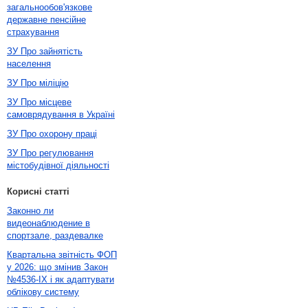
загальнообов'язкове
державне пенсійне
страхування
ЗУ Про зайнятість
населення
ЗУ Про міліцію
ЗУ Про місцеве
самоврядування в Україні
ЗУ Про охорону праці
ЗУ Про регулювання
містобудівної діяльності
Корисні статті
Законно ли
видеонаблюдение в
спортзале, раздевалке
Квартальна звітність ФОП
у 2026: що змінив Закон
№4536-IX і як адаптувати
облікову систему