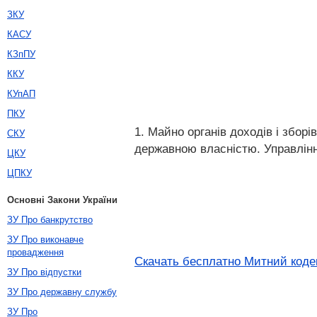
ЗКУ
КАСУ
КЗпПУ
ККУ
КУпАП
ПКУ
1. Майно органів доходів і зборі
СКУ
державною власністю. Управлінн
ЦКУ
ЦПКУ
Основні Закони України
ЗУ Про банкрутство
ЗУ Про виконавче
провадження
Скачать бесплатно Митний кодек
ЗУ Про відпустки
ЗУ Про державну службу
ЗУ Про