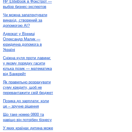
HP EliteBook в Фокстрот —
выбор бизнес-экспертов
Чи можна запатентувати
винахід, створений за
допомогою AI?
Адвокат у Вінниці
Олександр Малик —
юридична допомога в
Україні
Сніжна куля проти лавини:
у якому порядку гасити
кілька позик — математика
від Банкрейт
Як правильно розрахувати
суму кредиту, щоб не
перевантажити свій бюджет
Позика до зарплати: коли
це – зручне рішення
Що таке номер 0800 та
навіщо він потрібен бізнесу
У яких країнах дитина може