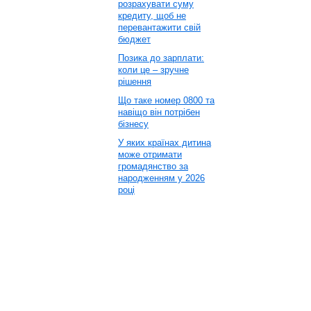
розрахувати суму
кредиту, щоб не
перевантажити свій
бюджет
Позика до зарплати:
коли це – зручне
рішення
Що таке номер 0800 та
навіщо він потрібен
бізнесу
У яких країнах дитина
може отримати
громадянство за
народженням у 2026
році