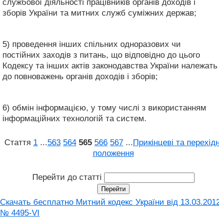
службової діяльності працівників органів доходів і
зборів України та митних служб суміжних держав;
5) проведення інших спільних одноразових чи
постійних заходів з питань, що відповідно до цього
Кодексу та інших актів законодавства України належать
до повноважень органів доходів і зборів;
6) обмін інформацією, у тому числі з використанням
інформаційних технологій та систем.
Стаття
1
...
563
564
565
566
567
...
Прикінцеві та перехідн
положення
Перейти до статті
Скачать бесплатно Митний кодекс України від 13.03.201
№ 4495-VI