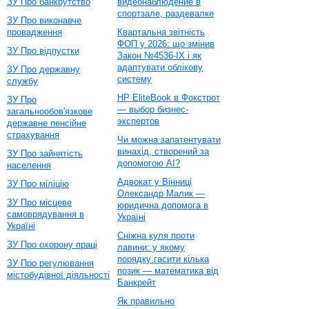
ЗУ Про банкрутство
видеонаблюдение в
спортзале, раздевалке
ЗУ Про виконавче
провадження
Квартальна звітність
ФОП у 2026: що змінив
ЗУ Про відпустки
Закон №4536-IX і як
адаптувати облікову
ЗУ Про державну
систему
службу
HP EliteBook в Фокстрот
ЗУ Про
— выбор бизнес-
загальнообов'язкове
экспертов
державне пенсійне
страхування
Чи можна запатентувати
винахід, створений за
ЗУ Про зайнятість
допомогою AI?
населення
Адвокат у Вінниці
ЗУ Про міліцію
Олександр Малик —
ЗУ Про місцеве
юридична допомога в
самоврядування в
Україні
Україні
Сніжна куля проти
ЗУ Про охорону праці
лавини: у якому
порядку гасити кілька
ЗУ Про регулювання
позик — математика від
містобудівної діяльності
Банкрейт
Як правильно