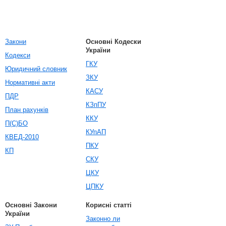
Закони
Основні Кодески
України
Кодекси
ГКУ
Юридичний словник
ЗКУ
Нормативні акти
КАСУ
ПДР
КЗпПУ
План рахунків
ККУ
П(С)БО
КУпАП
КВЕД-2010
ПКУ
КП
СКУ
ЦКУ
ЦПКУ
Основні Закони
Корисні статті
України
Законно ли