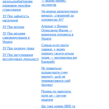
— выбор бизнес-
загальнообов'язкове
экспертов
державне пенсійне
страхування
Чи можна запатентувати
винахід, створений за
ЗУ Про зайнятість
допомогою AI?
населення
Адвокат у Вінниці
ЗУ Про міліцію
Олександр Малик —
ЗУ Про місцеве
юридична допомога в
самоврядування в
Україні
Україні
Сніжна куля проти
ЗУ Про охорону праці
лавини: у якому
порядку гасити кілька
ЗУ Про регулювання
позик — математика від
містобудівної діяльності
Банкрейт
Як правильно
розрахувати суму
кредиту, щоб не
перевантажити свій
бюджет
Позика до зарплати:
коли це – зручне
рішення
Що таке номер 0800 та