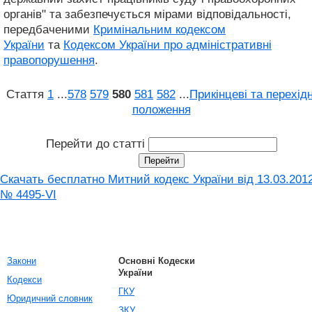
органів" та забезпечується мірами відповідальності,
передбаченими
Кримінальним кодексом
України
та
Кодексом України про адміністративні
правопорушення
.
Стаття
1
...
578
579
580
581
582
...
Прикінцеві та перехідн
положення
Перейти до статті
Скачать бесплатно Митний кодекс України від 13.03.201
№ 4495-VI
Закони
Основні Кодески
України
Кодекси
ГКУ
Юридичний словник
ЗКУ