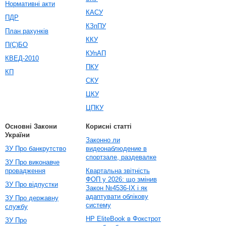
Нормативні акти
КАСУ
ПДР
КЗпПУ
План рахунків
ККУ
П(С)БО
КУпАП
КВЕД-2010
ПКУ
КП
СКУ
ЦКУ
ЦПКУ
Основні Закони
Корисні статті
України
Законно ли
ЗУ Про банкрутство
видеонаблюдение в
спортзале, раздевалке
ЗУ Про виконавче
провадження
Квартальна звітність
ФОП у 2026: що змінив
ЗУ Про відпустки
Закон №4536-IX і як
адаптувати облікову
ЗУ Про державну
систему
службу
HP EliteBook в Фокстрот
ЗУ Про