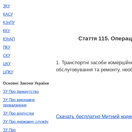
ЗКУ
КАСУ
КЗпПУ
ККУ
Стаття 115. Опера
КУпАП
ПКУ
СКУ
1. Транспортні засоби комерцій
ЦКУ
обслуговування та ремонту, нео
ЦПКУ
Основні Закони України
ЗУ Про банкрутство
ЗУ Про виконавче
провадження
ЗУ Про відпустки
Скачать бесплатно Митний кодек
ЗУ Про державну службу
ЗУ Про