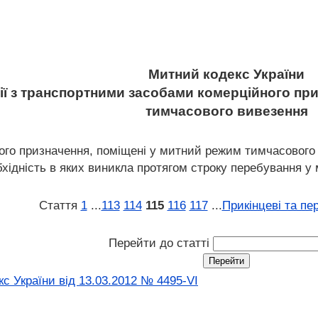
Митний кодекс України
ції з транспортними засобами комерційного п
тимчасового вивезення
ного призначення, поміщені у митний режим тимчасового
бхідність в яких виникла протягом строку перебування 
Стаття
1
...
113
114
115
116
117
...
Прикінцеві та пе
Перейти до статті
с України від 13.03.2012 № 4495-VI