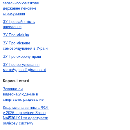
загальнообов'язкове
державне пенсійне
страхування
ЗУ Про зайнятість
населення
ЗУ Про міліцію
ЗУ Про місцеве
самоврядування в Україні
ЗУ Про охорону праці
ЗУ Про регулювання
містобудівної діяльності
Корисні статті
Законно ли
видеонаблюдение в
спортзале, раздевалке
Квартальна звітність ФОП
у 2026: що змінив Закон
№4536-IX і як адаптувати
облікову систему