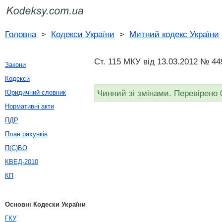
Головна
>
Кодекси України
>
Митний кодекс України
Ст. 115 МКУ від 13.03.2012 № 44
Закони
Кодекси
Чинний зі змінами. Перевірено 
Юридичний словник
Нормативні акти
ПДР
План рахунків
П(С)БО
КВЕД-2010
КП
Основні Кодески України
ГКУ