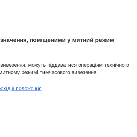
ризначення, поміщеними у митний режим
 вивезення, можуть піддаватися операціям технічного
у митному режимі тимчасового вивезення.
рехідні положення