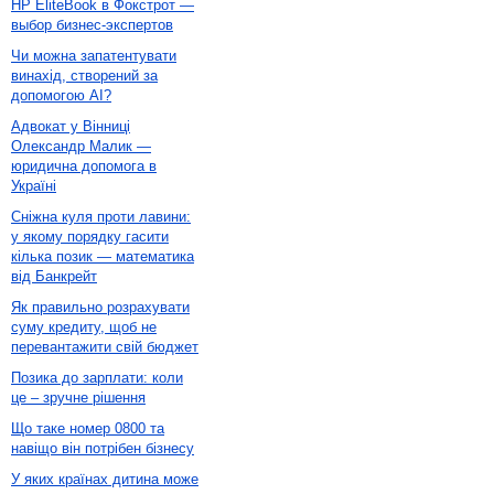
HP EliteBook в Фокстрот —
выбор бизнес-экспертов
Чи можна запатентувати
винахід, створений за
допомогою AI?
Адвокат у Вінниці
Олександр Малик —
юридична допомога в
Україні
Сніжна куля проти лавини:
у якому порядку гасити
кілька позик — математика
від Банкрейт
Як правильно розрахувати
суму кредиту, щоб не
перевантажити свій бюджет
Позика до зарплати: коли
це – зручне рішення
Що таке номер 0800 та
навіщо він потрібен бізнесу
У яких країнах дитина може