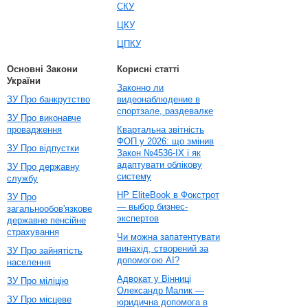
СКУ
ЦКУ
ЦПКУ
Основні Закони
Корисні статті
України
Законно ли
ЗУ Про банкрутство
видеонаблюдение в
спортзале, раздевалке
ЗУ Про виконавче
провадження
Квартальна звітність
ФОП у 2026: що змінив
ЗУ Про відпустки
Закон №4536-IX і як
адаптувати облікову
ЗУ Про державну
систему
службу
HP EliteBook в Фокстрот
ЗУ Про
— выбор бизнес-
загальнообов'язкове
экспертов
державне пенсійне
страхування
Чи можна запатентувати
винахід, створений за
ЗУ Про зайнятість
допомогою AI?
населення
Адвокат у Вінниці
ЗУ Про міліцію
Олександр Малик —
ЗУ Про місцеве
юридична допомога в