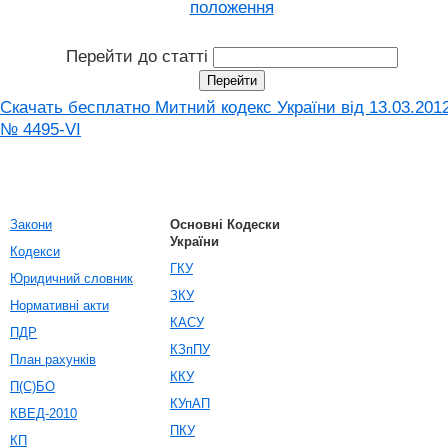
положення
Перейти до статті
Скачать бесплатно Митний кодекс України від 13.03.201
№ 4495-VI
Закони
Основні Кодески
України
Кодекси
ГКУ
Юридичний словник
ЗКУ
Нормативні акти
КАСУ
ПДР
КЗпПУ
План рахунків
ККУ
П(С)БО
КУпАП
КВЕД-2010
ПКУ
КП