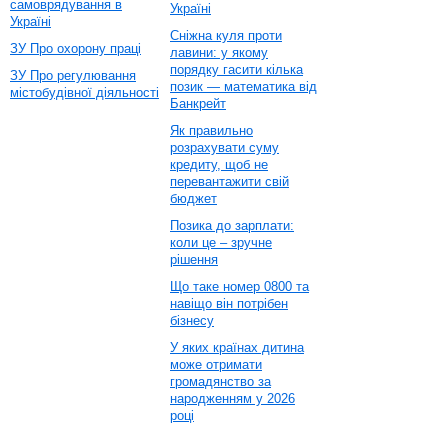
самоврядування в
Україні
Україні
Сніжна куля проти
ЗУ Про охорону праці
лавини: у якому
порядку гасити кілька
ЗУ Про регулювання
позик — математика від
містобудівної діяльності
Банкрейт
Як правильно
розрахувати суму
кредиту, щоб не
перевантажити свій
бюджет
Позика до зарплати:
коли це – зручне
рішення
Що таке номер 0800 та
навіщо він потрібен
бізнесу
У яких країнах дитина
може отримати
громадянство за
народженням у 2026
році