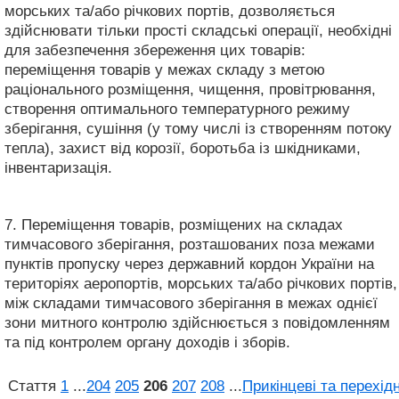
морських та/або річкових портів, дозволяється
здійснювати тільки прості складські операції, необхідні
для забезпечення збереження цих товарів:
переміщення товарів у межах складу з метою
раціонального розміщення, чищення, провітрювання,
створення оптимального температурного режиму
зберігання, сушіння (у тому числі із створенням потоку
тепла), захист від корозії, боротьба із шкідниками,
інвентаризація.
7. Переміщення товарів, розміщених на складах
тимчасового зберігання, розташованих поза межами
пунктів пропуску через державний кордон України на
територіях аеропортів, морських та/або річкових портів,
між складами тимчасового зберігання в межах однієї
зони митного контролю здійснюється з повідомленням
та під контролем органу доходів і зборів.
Стаття
1
...
204
205
206
207
208
...
Прикінцеві та перехідн