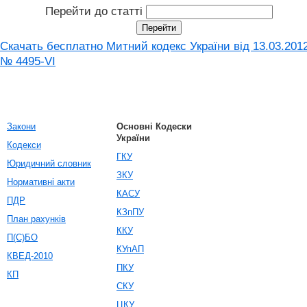
Перейти до статті
Скачать бесплатно Митний кодекс України від 13.03.201
№ 4495-VI
Закони
Основні Кодески
України
Кодекси
ГКУ
Юридичний словник
ЗКУ
Нормативні акти
КАСУ
ПДР
КЗпПУ
План рахунків
ККУ
П(С)БО
КУпАП
КВЕД-2010
ПКУ
КП
СКУ
ЦКУ