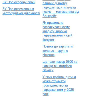
ЗУ Про охорону праці
лавини: у якому
порядку гасити кілька
ЗУ Про регулювання
позик — математика від
містобудівної діяльності
Банкрейт
Як правильно
розрахувати суму
кредиту, щоб не
перевантажити свій
бюджет
Позика до зарплати:
коли це – зручне
рішення
Що таке номер 0800 та
навіщо він потрібен
бізнесу
У яких країнах дитина
може отримати
громадянство за
народженням у 2026
році