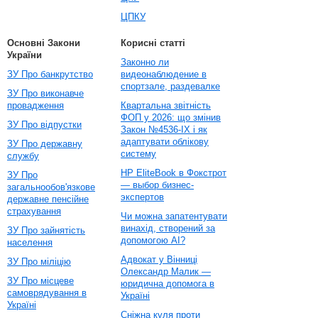
ЦПКУ
Основні Закони
Корисні статті
України
Законно ли
ЗУ Про банкрутство
видеонаблюдение в
спортзале, раздевалке
ЗУ Про виконавче
провадження
Квартальна звітність
ФОП у 2026: що змінив
ЗУ Про відпустки
Закон №4536-IX і як
адаптувати облікову
ЗУ Про державну
систему
службу
HP EliteBook в Фокстрот
ЗУ Про
— выбор бизнес-
загальнообов'язкове
экспертов
державне пенсійне
страхування
Чи можна запатентувати
винахід, створений за
ЗУ Про зайнятість
допомогою AI?
населення
Адвокат у Вінниці
ЗУ Про міліцію
Олександр Малик —
ЗУ Про місцеве
юридична допомога в
самоврядування в
Україні
Україні
Сніжна куля проти