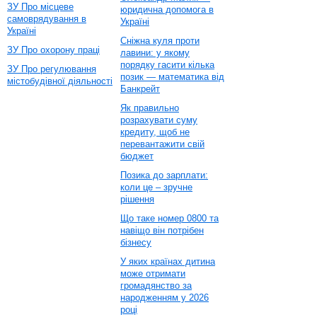
ЗУ Про місцеве
юридична допомога в
самоврядування в
Україні
Україні
Сніжна куля проти
ЗУ Про охорону праці
лавини: у якому
порядку гасити кілька
ЗУ Про регулювання
позик — математика від
містобудівної діяльності
Банкрейт
Як правильно
розрахувати суму
кредиту, щоб не
перевантажити свій
бюджет
Позика до зарплати:
коли це – зручне
рішення
Що таке номер 0800 та
навіщо він потрібен
бізнесу
У яких країнах дитина
може отримати
громадянство за
народженням у 2026
році