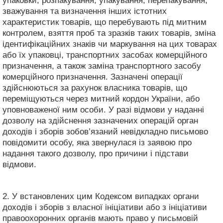
упаковки, розпакування, упакування, перепакування,
зважування та визначення інших істотних
характеристик товарів, що перебувають під митним
контролем, взяття проб та зразків таких товарів, зміна
ідентифікаційних знаків чи маркування на цих товарах
або їх упаковці, транспортних засобах комерційного
призначення, а також заміна транспортного засобу
комерційного призначення. Зазначені операції
здійснюються за рахунок власника товарів, що
переміщуються через митний кордон України, або
уповноваженої ним особи. У разі відмови у наданні
дозволу на здійснення зазначених операцій орган
доходів і зборів зобов’язаний невідкладно письмово
повідомити особу, яка звернулася із заявою про
надання такого дозволу, про причини і підстави
відмови.
2. У встановлених цим Кодексом випадках органи
доходів і зборів з власної ініціативи або з ініціативи
правоохоронних органів мають право у письмовій