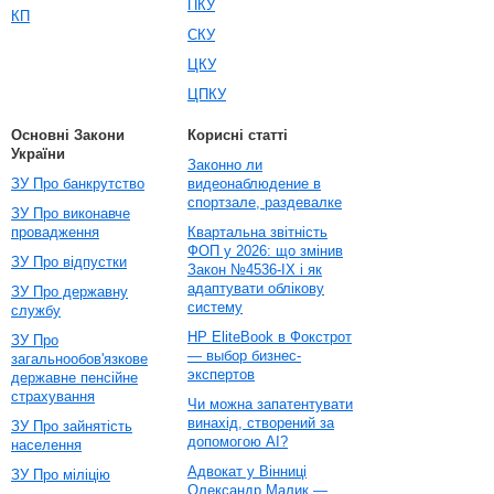
ПКУ
КП
СКУ
ЦКУ
ЦПКУ
Основні Закони
Корисні статті
України
Законно ли
ЗУ Про банкрутство
видеонаблюдение в
спортзале, раздевалке
ЗУ Про виконавче
провадження
Квартальна звітність
ФОП у 2026: що змінив
ЗУ Про відпустки
Закон №4536-IX і як
адаптувати облікову
ЗУ Про державну
систему
службу
HP EliteBook в Фокстрот
ЗУ Про
— выбор бизнес-
загальнообов'язкове
экспертов
державне пенсійне
страхування
Чи можна запатентувати
винахід, створений за
ЗУ Про зайнятість
допомогою AI?
населення
Адвокат у Вінниці
ЗУ Про міліцію
Олександр Малик —