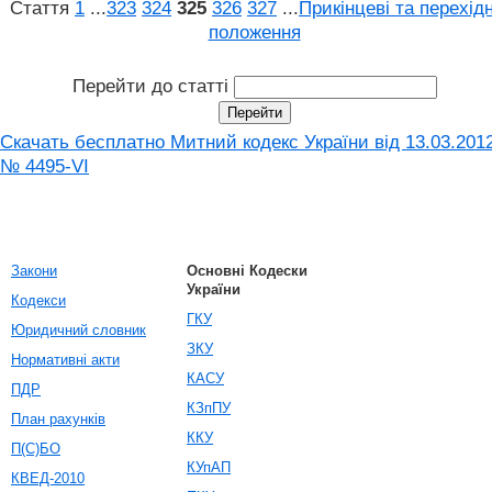
Стаття
1
...
323
324
325
326
327
...
Прикінцеві та перехідн
положення
Перейти до статті
Скачать бесплатно Митний кодекс України від 13.03.201
№ 4495-VI
Закони
Основні Кодески
України
Кодекси
ГКУ
Юридичний словник
ЗКУ
Нормативні акти
КАСУ
ПДР
КЗпПУ
План рахунків
ККУ
П(С)БО
КУпАП
КВЕД-2010