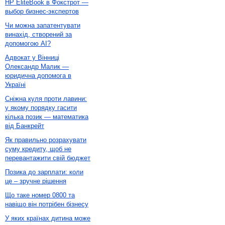
HP EliteBook в Фокстрот —
выбор бизнес-экспертов
Чи можна запатентувати
винахід, створений за
допомогою AI?
Адвокат у Вінниці
Олександр Малик —
юридична допомога в
Україні
Сніжна куля проти лавини:
у якому порядку гасити
кілька позик — математика
від Банкрейт
Як правильно розрахувати
суму кредиту, щоб не
перевантажити свій бюджет
Позика до зарплати: коли
це – зручне рішення
Що таке номер 0800 та
навіщо він потрібен бізнесу
У яких країнах дитина може