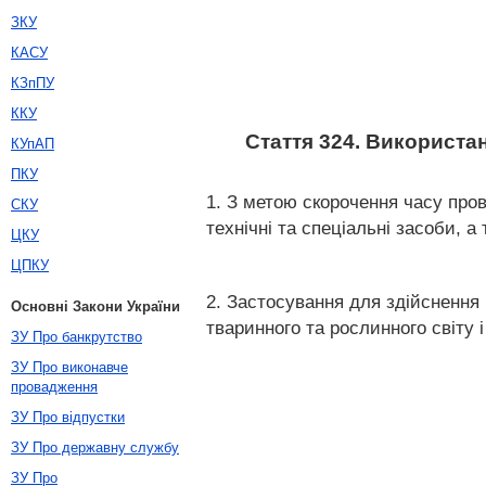
ЗКУ
КАСУ
КЗпПУ
ККУ
Стаття 324. Використа
КУпАП
ПКУ
1. З метою скорочення часу про
СКУ
технічні та спеціальні засоби, а
ЦКУ
ЦПКУ
2. Застосування для здійснення
Основні Закони України
тваринного та рослинного світу
ЗУ Про банкрутство
ЗУ Про виконавче
провадження
ЗУ Про відпустки
ЗУ Про державну службу
ЗУ Про