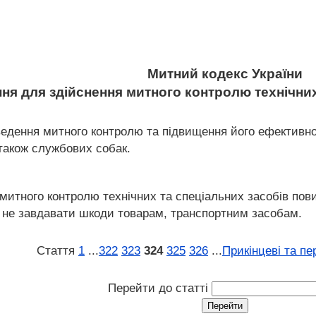
Митний кодекс України
ння для здійснення митного контролю технічних
ведення митного контролю та підвищення його ефективнос
 також службових собак.
 митного контролю технічних та спеціальних засобів пов
 і не завдавати шкоди товарам, транспортним засобам.
Стаття
1
...
322
323
324
325
326
...
Прикінцеві та пе
Перейти до статті