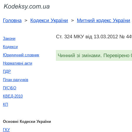
Головна
>
Кодекси України
>
Митний кодекс України
Ст. 324 МКУ від 13.03.2012 № 44
Закони
Кодекси
Чинний зі змінами. Перевірено 
Юридичний словник
Нормативні акти
ПДР
План рахунків
П(С)БО
КВЕД-2010
КП
Основні Кодески України
ГКУ