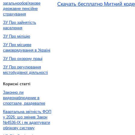
загальнообов'язкове
Скачать бесплатно Митний кодек
державне пенсійне
страхування
ЗУ Про зайнятість
населення
ЗУ Про міліцію
ЗУ Про місцеве
самоврядування в Україні
ЗУ Про охорону праці
ЗУ Про регулювання
містобудівної діяльності
Корисні статті
Законно ли
видеонаблюдение в
спортзале, раздевалке
Квартальна звітність ФОП
у 2026: що змінив Закон
№4536-IX і як адаптувати
облікову систему