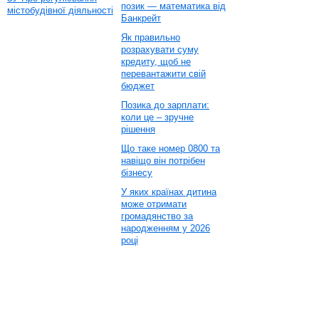
позик — математика від
містобудівної діяльності
Банкрейт
Як правильно
розрахувати суму
кредиту, щоб не
перевантажити свій
бюджет
Позика до зарплати:
коли це – зручне
рішення
Що таке номер 0800 та
навіщо він потрібен
бізнесу
У яких країнах дитина
може отримати
громадянство за
народженням у 2026
році