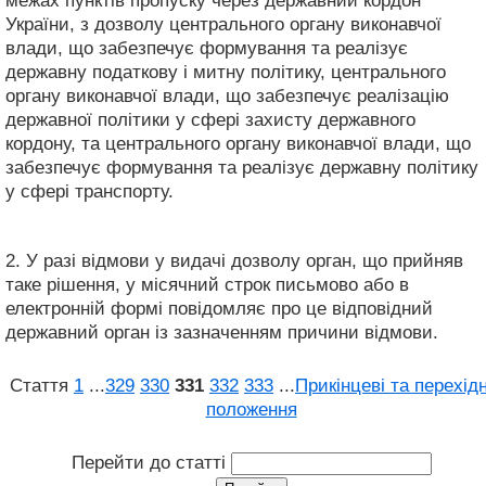
межах пунктів пропуску через державний кордон
України, з дозволу центрального органу виконавчої
влади, що забезпечує формування та реалізує
державну податкову і митну політику, центрального
органу виконавчої влади, що забезпечує реалізацію
державної політики у сфері захисту державного
кордону, та центрального органу виконавчої влади, що
забезпечує формування та реалізує державну політику
у сфері транспорту.
2. У разі відмови у видачі дозволу орган, що прийняв
таке рішення, у місячний строк письмово або в
електронній формі повідомляє про це відповідний
державний орган із зазначенням причини відмови.
Стаття
1
...
329
330
331
332
333
...
Прикінцеві та перехідн
положення
Перейти до статті