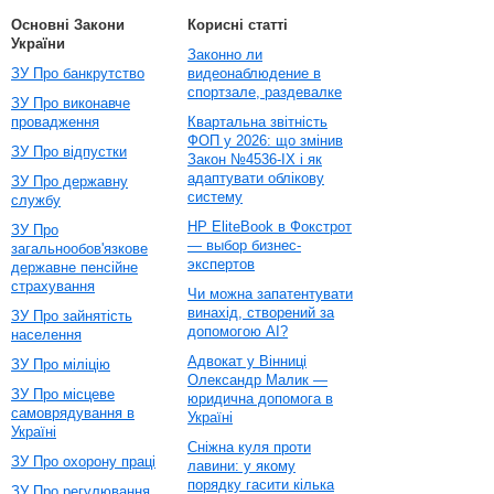
Основні Закони
Корисні статті
України
Законно ли
ЗУ Про банкрутство
видеонаблюдение в
спортзале, раздевалке
ЗУ Про виконавче
провадження
Квартальна звітність
ФОП у 2026: що змінив
ЗУ Про відпустки
Закон №4536-IX і як
адаптувати облікову
ЗУ Про державну
систему
службу
HP EliteBook в Фокстрот
ЗУ Про
— выбор бизнес-
загальнообов'язкове
экспертов
державне пенсійне
страхування
Чи можна запатентувати
винахід, створений за
ЗУ Про зайнятість
допомогою AI?
населення
Адвокат у Вінниці
ЗУ Про міліцію
Олександр Малик —
ЗУ Про місцеве
юридична допомога в
самоврядування в
Україні
Україні
Сніжна куля проти
ЗУ Про охорону праці
лавини: у якому
порядку гасити кілька
ЗУ Про регулювання