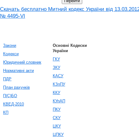
Скачать бесплатно Митний кодекс України від 13.03.201
№ 4495-VI
Закони
Основні Кодески
України
Кодекси
ГКУ
Юридичний словник
ЗКУ
Нормативні акти
КАСУ
ПДР
КЗпПУ
План рахунків
ККУ
П(С)БО
КУпАП
КВЕД-2010
ПКУ
КП
СКУ
ЦКУ
ЦПКУ