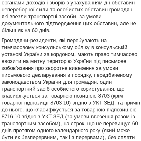
органами доходів і зборів з урахуванням дії обставин
непереборної сили та особистих обставин громадян,
які ввезли транспортні засоби, за умови
документального підтвердження цих обставин, але не
більш як на 60 днів.
Громадяни-резиденти, які перебувають на
тимчасовому консульському обліку в консульській
установі України за кордоном, мають право тимчасово
ввозити на митну територію України під письмове
зобов’язання про зворотне вивезення за умови
письмового декларування в порядку, передбаченому
законодавством України для громадян, один
транспортний засіб особистого користування, що
класифікується за товарною позицією 8703 (крім
товарної підпозиції 8703 10) згідно з УКТ ЗЕД, та причіп
до нього, що класифікується за товарною підпозицією
8716 10 згідно з УКТ ЗЕД (за умови ввезення разом із
транспортним засобом), на строк, що не перевищує 60
днів протягом одного календарного року (який може
бути як безперервним, так і з перервами), без сплати