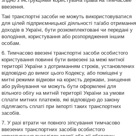
згідно з інструкціями користувача права на тимчасове
ввезення.
Такі транспортні засоби не можуть використовуватися
для цілей підприємницької діяльності та/або отримання
доходів в Україні, бути розкомплектовані чи передані у
володіння, користування або розпорядження іншим
особам.
6. Тимчасово ввезені транспортні засоби особистого
користування повинні бути вивезені за межі митної
території України з дотриманням строків, установлених
відповідно до вимог цього Кодексу, або поміщені у
митні режими відмови на користь держави, знищення
або руйнування чи можуть бути оформлені для
вільного обігу на митній території України за умови
сплати митних платежів, які відповідно до закону
підлягають сплаті при імпорті таких транспортних
засобів.
7. У разі втрати чи повного зіпсування тимчасово
ввезених транспортних засобів особистого