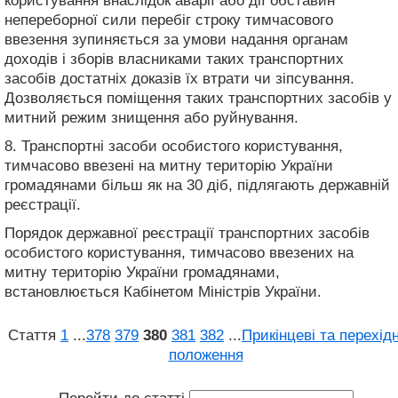
користування внаслідок аварії або дії обставин
непереборної сили перебіг строку тимчасового
ввезення зупиняється за умови надання органам
доходів і зборів власниками таких транспортних
засобів достатніх доказів їх втрати чи зіпсування.
Дозволяється поміщення таких транспортних засобів у
митний режим знищення або руйнування.
8. Транспортні засоби особистого користування,
тимчасово ввезені на митну територію України
громадянами більш як на 30 діб, підлягають державній
реєстрації.
Порядок державної реєстрації транспортних засобів
особистого користування, тимчасово ввезених на
митну територію України громадянами,
встановлюється Кабінетом Міністрів України.
Стаття
1
...
378
379
380
381
382
...
Прикінцеві та перехідн
положення