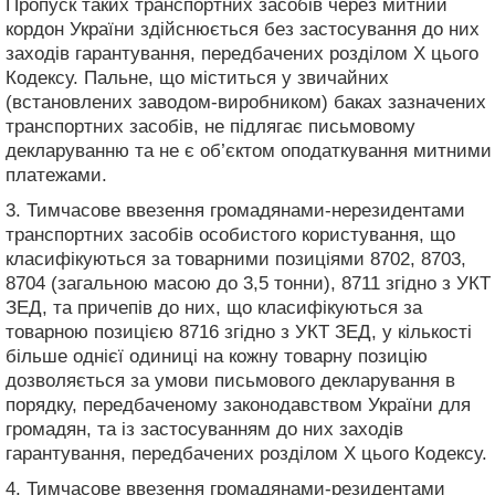
Пропуск таких транспортних засобів через митний
кордон України здійснюється без застосування до них
заходів гарантування, передбачених розділом Х цього
Кодексу. Пальне, що міститься у звичайних
(встановлених заводом-виробником) баках зазначених
транспортних засобів, не підлягає письмовому
декларуванню та не є об’єктом оподаткування митними
платежами.
3. Тимчасове ввезення громадянами-нерезидентами
транспортних засобів особистого користування, що
класифікуються за товарними позиціями 8702, 8703,
8704 (загальною масою до 3,5 тонни), 8711 згідно з УКТ
ЗЕД, та причепів до них, що класифікуються за
товарною позицією 8716 згідно з УКТ ЗЕД, у кількості
більше однієї одиниці на кожну товарну позицію
дозволяється за умови письмового декларування в
порядку, передбаченому законодавством України для
громадян, та із застосуванням до них заходів
гарантування, передбачених розділом X цього Кодексу.
4. Тимчасове ввезення громадянами-резидентами