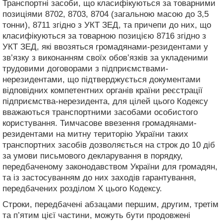
Транспортні засоби, що класифікуються за товарними
позиціями 8702, 8703, 8704 (загальною масою до 3,5
тонни), 8711 згідно з УКТ ЗЕД, та причепи до них, що
класифікуються за товарною позицією 8716 згідно з
УКТ ЗЕД, які ввозяться громадянами-резидентами у
зв’язку з виконанням своїх обов’язків за укладеними
трудовими договорами з підприємствами-
нерезидентами, що підтверджується документами
відповідних компетентних органів країни реєстрації
підприємства-нерезидента, для цілей цього Кодексу
вважаються транспортними засобами особистого
користування. Тимчасове ввезення громадянами-
резидентами на митну територію України таких
транспортних засобів дозволяється на строк до 10 діб
за умови письмового декларування в порядку,
передбаченому законодавством України для громадян,
та із застосуванням до них заходів гарантування,
передбачених розділом X цього Кодексу.
Строки, передбачені абзацами першим, другим, третім
та п’ятим цієї частини, можуть бути продовжені