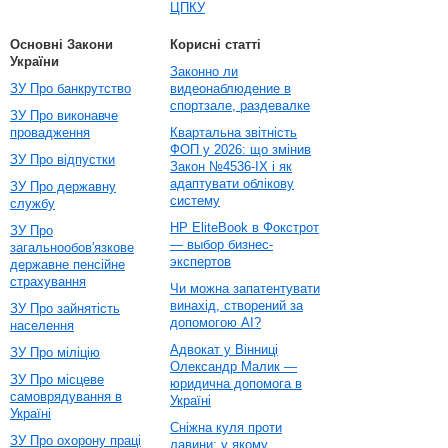
ЦПКУ
Основні Закони
Корисні статті
України
Законно ли
ЗУ Про банкрутство
видеонаблюдение в
спортзале, раздевалке
ЗУ Про виконавче
провадження
Квартальна звітність
ФОП у 2026: що змінив
ЗУ Про відпустки
Закон №4536-IX і як
адаптувати облікову
ЗУ Про державну
систему
службу
HP EliteBook в Фокстрот
ЗУ Про
— выбор бизнес-
загальнообов'язкове
экспертов
державне пенсійне
страхування
Чи можна запатентувати
винахід, створений за
ЗУ Про зайнятість
допомогою AI?
населення
Адвокат у Вінниці
ЗУ Про міліцію
Олександр Малик —
ЗУ Про місцеве
юридична допомога в
самоврядування в
Україні
Україні
Сніжна куля проти
ЗУ Про охорону праці
лавини: у якому