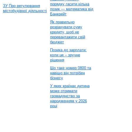
порядку гасити кілька
ЗУ Про регулювання
позик — математика від
містобудівної діяльності
Банкрейт
Як правильно
розрахувати суму
кредиту, щоб не
перевантажити свій
бюджет
Позика до зарплати:
коли це – зручне
рішення
Що таке номер 0800 та
навіщо він потрібен
бізнесу
У яких країнах дитина
може отримати
громадянство за
народженням у 2026
році