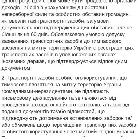
одного року. Цей строк може бути продовжено органами
доходів і зборів з урахуванням дії обставин
непереборної сили та особистих обставин громадян,
які ввезли такі транспортні засоби, за умови
документального підтвердження цих обставин, але не
більш як на 60 днів. Обов’язковою умовою допуску
зазначених транспортних засобів до тимчасового
ввезення на митну територію України є реєстрація цих
транспортних засобів в уповноважених органах
іноземних держав, що підтверджується відповідним
документом.
2. Транспортні засоби особистого користування, що
тимчасово ввозяться на митну територію України
громадянами-нерезидентами, не підлягають
письмовому декларуванню та звільняються від
проведення заходів офіційного контролю, а також від
подання документів та/або відомостей, що
підтверджують дотримання встановлених заборон та/
або обмежень щодо переміщення транспортних засобів
особистого користування через митний кордон України.