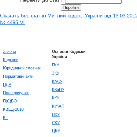
Перейти до статті
Скачать бесплатно Митний кодекс України від 13.03.201
№ 4495-VI
Закони
Основні Кодески
України
Кодекси
ГКУ
Юридичний словник
ЗКУ
Нормативні акти
КАСУ
ПДР
КЗпПУ
План рахунків
ККУ
П(С)БО
КУпАП
КВЕД-2010
ПКУ
КП
СКУ
ЦКУ