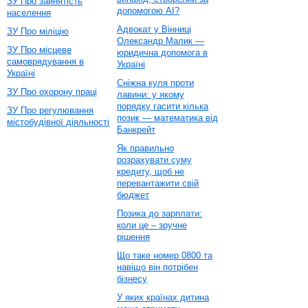
ЗУ Про зайнятість
допомогою AI?
населення
Адвокат у Вінниці
ЗУ Про міліцію
Олександр Малик —
ЗУ Про місцеве
юридична допомога в
самоврядування в
Україні
Україні
Сніжна куля проти
ЗУ Про охорону праці
лавини: у якому
порядку гасити кілька
ЗУ Про регулювання
позик — математика від
містобудівної діяльності
Банкрейт
Як правильно
розрахувати суму
кредиту, щоб не
перевантажити свій
бюджет
Позика до зарплати:
коли це – зручне
рішення
Що таке номер 0800 та
навіщо він потрібен
бізнесу
У яких країнах дитина