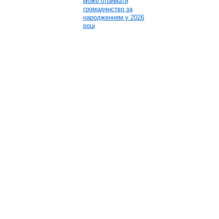
може отримати
громадянство за
народженням у 2026
році