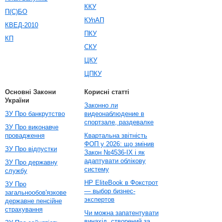
ККУ
П(С)БО
КУпАП
КВЕД-2010
ПКУ
КП
СКУ
ЦКУ
ЦПКУ
Основні Закони
Корисні статті
України
Законно ли
ЗУ Про банкрутство
видеонаблюдение в
спортзале, раздевалке
ЗУ Про виконавче
провадження
Квартальна звітність
ФОП у 2026: що змінив
ЗУ Про відпустки
Закон №4536-IX і як
адаптувати облікову
ЗУ Про державну
систему
службу
HP EliteBook в Фокстрот
ЗУ Про
— выбор бизнес-
загальнообов'язкове
экспертов
державне пенсійне
страхування
Чи можна запатентувати
винахід, створений за