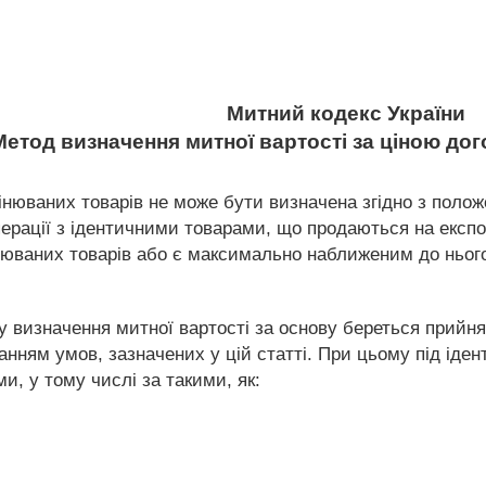
Митний кодекс України
 Метод визначення митної вартості за ціною до
цінюваних товарів не може бути визначена згідно з положе
ерації з ідентичними товарами, що продаються на експорт 
інюваних товарів або є максимально наближеним до ньог
у визначення митної вартості за основу береться прийнята
нням умов, зазначених у цій статті. При цьому під іден
, у тому числі за такими, як: