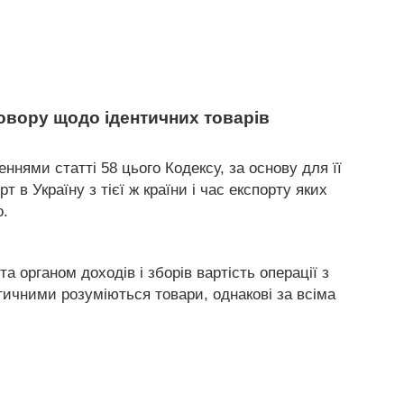
говору щодо ідентичних товарів
ннями статті 58 цього Кодексу, за основу для її
в Україну з тієї ж країни і час експорту яких
о.
 органом доходів і зборів вартість операції з
тичними розуміються товари, однакові за всіма