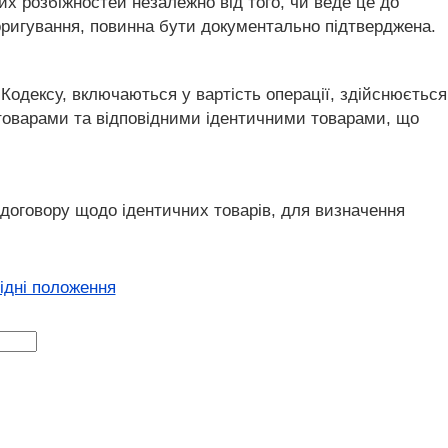
их розбіжностей незалежно від того, чи веде це до
оригування, повинна бути документально підтверджена.
о Кодексу, включаються у вартість операції, здійснюється
 товарами та відповідними ідентичними товарами, що
 договору щодо ідентичних товарів, для визначення
хідні положення