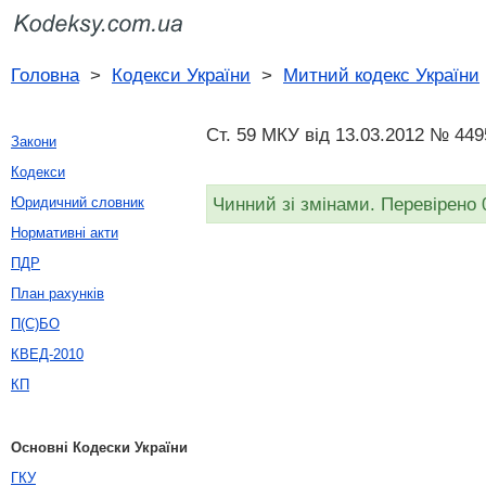
Головна
>
Кодекси України
>
Митний кодекс України
Ст. 59 МКУ від 13.03.2012 № 449
Закони
Кодекси
Чинний зі змінами. Перевірено 
Юридичний словник
Нормативні акти
ПДР
План рахунків
П(С)БО
КВЕД-2010
КП
Основні Кодески України
ГКУ