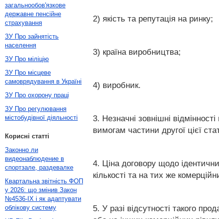
загальнообов'язкове
державне пенсійне
2) якість та репутація на ринку;
страхування
ЗУ Про зайнятість
населення
3) країна виробництва;
ЗУ Про міліцію
ЗУ Про місцеве
самоврядування в Україні
4) виробник.
ЗУ Про охорону праці
ЗУ Про регулювання
3. Незначні зовнішні відмінност
містобудівної діяльності
вимогам частини другої цієї стат
Корисні статті
Законно ли
видеонаблюдение в
4. Ціна договору щодо ідентични
спортзале, раздевалке
кількості та на тих же комерційн
Квартальна звітність ФОП
у 2026: що змінив Закон
№4536-IX і як адаптувати
5. У разі відсутності такого про
облікову систему