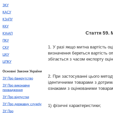
ЗКУ
КАСУ
КЗпПУ
ККУ
Стаття 59.
КУпАП
ПКУ
1. У разі якщо митна вартість о
СКУ
визначення береться вартість оп
ЦКУ
збігається з часом експорту оц
ЦПКУ
Основні Закони України
2. При застосуванні цього метод
ЗУ Про банкрутство
ідентичними товарами з дотрима
ЗУ Про виконавче
ознаками з оцінюваними товарами
провадження
ЗУ Про відпустки
ЗУ Про державну службу
1) фізичні характеристики;
ЗУ Про