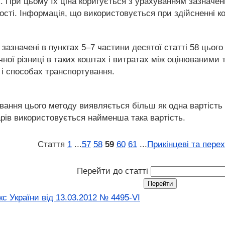
. При цьому їх ціна коригується з урахуванням зазначен
сті. Інформація, що використовується при здійсненні к
, зазначені в пунктах 5–7 частини десятої статті 58 цьог
чної різниці в таких коштах і витратах між оцінюваними
 і способах транспортування.
ування цього методу виявляється більш як одна вартість
арів використовується найменша така вартість.
Стаття
1
...
57
58
59
60
61
...
Прикінцеві та пере
Перейти до статті
с України від 13.03.2012 № 4495-VI