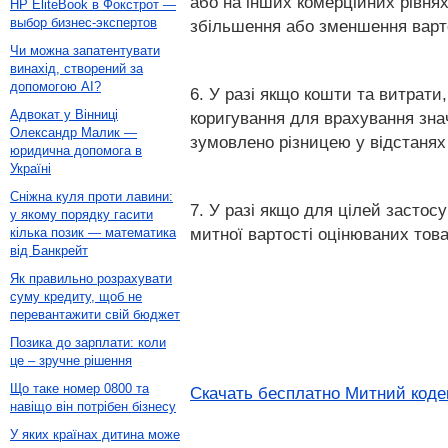
або на інших комерційних рівнях
HP EliteBook в Фокстрот —
выбор бизнес-экспертов
збільшення або зменшення варто
Чи можна запатентувати
винахід, створений за
допомогою AI?
6. У разі якщо кошти та витрати
Адвокат у Вінниці
коригування для врахування зна
Олександр Малик —
зумовлено різницею у відстанях
юридична допомога в
Україні
Сніжна куля проти лавини:
7. У разі якщо для цілей застос
у якому порядку гасити
митної вартості оцінюваних тов
кілька позик — математика
від Банкрейт
Як правильно розрахувати
суму кредиту, щоб не
перевантажити свій бюджет
Позика до зарплати: коли
це – зручне рішення
Що таке номер 0800 та
Скачать бесплатно Митний кодек
навіщо він потрібен бізнесу
У яких країнах дитина може