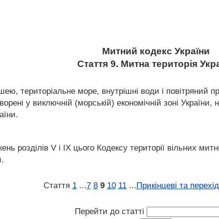
Митний кодекс України
Стаття 9. Митна територія Укр
шею, територіальне море, внутрішні води і повітряний пр
творені у виключній (морській) економічній зоні України
аїни.
ень розділів V і IX цього Кодексу території вільних ми
.
Стаття
1
...
7
8
9
10
11
...
Прикінцеві та перехі
Перейти до статті