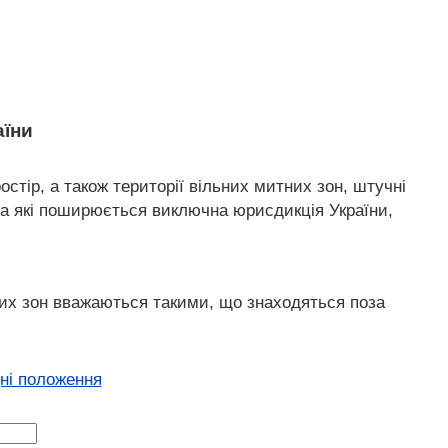
аїни
остір, а також території вільних митних зон, штучні
, на які поширюється виключна юрисдикція України,
тних зон вважаються такими, що знаходяться поза
дні положення