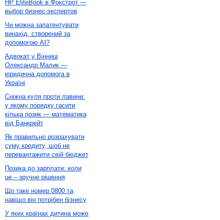
HP EliteBook в Фокстрот —
выбор бизнес-экспертов
Чи можна запатентувати
винахід, створений за
допомогою AI?
Адвокат у Вінниці
Олександр Малик —
юридична допомога в
Україні
Сніжна куля проти лавини:
у якому порядку гасити
кілька позик — математика
від Банкрейт
Як правильно розрахувати
суму кредиту, щоб не
перевантажити свій бюджет
Позика до зарплати: коли
це – зручне рішення
Що таке номер 0800 та
навіщо він потрібен бізнесу
У яких країнах дитина може