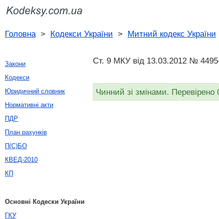
Головна
>
Кодекси України
>
Митний кодекс України
Ст. 9 МКУ від 13.03.2012 № 4495
Закони
Кодекси
Чинний зі змінами. Перевірено 
Юридичний словник
Нормативні акти
ПДР
План рахунків
П(С)БО
КВЕД-2010
КП
Основні Кодески України
ГКУ