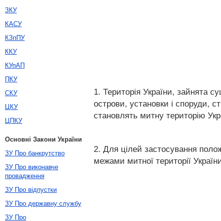
ЗКУ
КАСУ
КЗпПУ
ККУ
КУпАП
ПКУ
1. Територія України, зайнята су
СКУ
острови, установки і споруди, с
ЦКУ
становлять митну територію Укр
ЦПКУ
Основні Закони України
2. Для цілей застосування полож
ЗУ Про банкрутство
межами митної території України
ЗУ Про виконавче
провадження
ЗУ Про відпустки
ЗУ Про державну службу
ЗУ Про