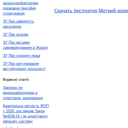
загальнообов'язкове
державне пенсійне
Скачать бесплатно Митний кодек
страхування
ЗУ Про зайнятість
населення
ЗУ Про міліцію
ЗУ Про місцеве
самоврядування в Україні
ЗУ Про охорону праці
ЗУ Про регулювання
містобудівної діяльності
Корисні статті
Законно ли
видеонаблюдение в
спортзале, раздевалке
Квартальна звітність ФОП
у 2026: що змінив Закон
№4536-IX і як адаптувати
облікову систему