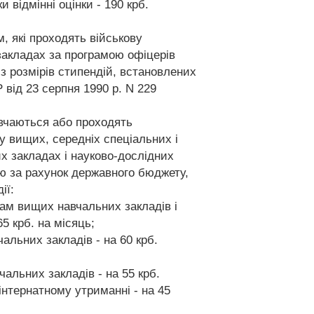
ки відмінні оцінки - 190 крб.
, які проходять військову
закладах за програмою офіцерів
з розмірів стипендій, встановлених
від 23 серпня 1990 р. N 229
авчаються або проходять
у вищих, середніх спеціальних і
х закладах і науково-дослідних
ю за рахунок державного бюджету,
ії:
там вищих навчальних закладів і
5 крб. на місяць;
альних закладів - на 60 крб.
альних закладів - на 55 крб.
 інтернатному утриманні - на 45