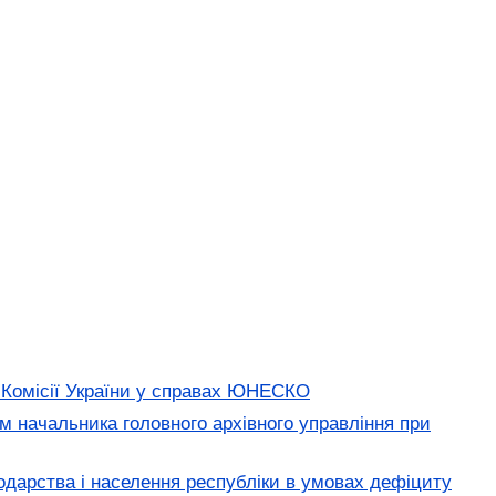
 Комісії України у справах ЮНЕСКО
м начальника головного архівного управління при
дарства і населення республіки в умовах дефіциту