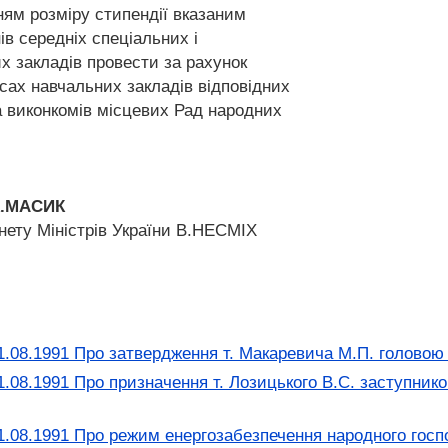
ням розміру стипендії вказаним
нів середніх спеціальних і
х закладів провести за рахунок
сах навчальних закладів відповідних
та виконкомів місцевих Рад народних
 К.МАСИК
нету Міністрів України В.НЕСМІХ
.08.1991 Про затвердження т. Макаревича М.П. головою
.08.1991 Про призначення т. Лозицького В.С. заступнико
.08.1991 Про режим енергозабезпечення народного госпо