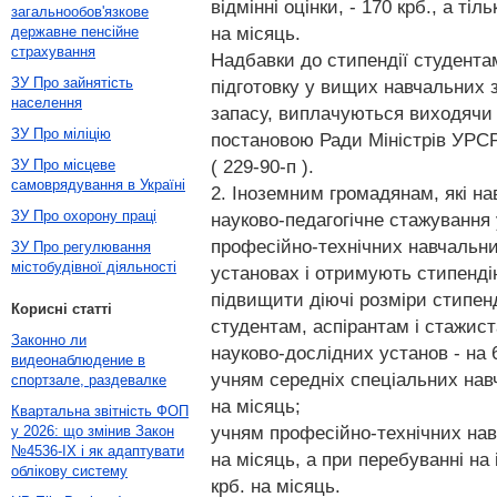
відмінні оцінки, - 170 крб., а тіль
загальнообов'язкове
на місяць.
державне пенсійне
страхування
Надбавки до стипендії студентам
ЗУ Про зайнятість
підготовку у вищих навчальних 
населення
запасу, виплачуються виходячи 
ЗУ Про міліцію
постановою Ради Міністрів УРСР 
( 229-90-п ).
ЗУ Про місцеве
самоврядування в Україні
2. Іноземним громадянам, які н
ЗУ Про охорону праці
науково-педагогічне стажування 
професійно-технічних навчальни
ЗУ Про регулювання
містобудівної діяльності
установах і отримують стипенді
підвищити діючі розміри стипенд
Корисні статті
студентам, аспірантам і стажис
Законно ли
науково-дослідних установ - на 6
видеонаблюдение в
учням середніх спеціальних навч
спортзале, раздевалке
на місяць;
Квартальна звітність ФОП
учням професійно-технічних навч
у 2026: що змінив Закон
№4536-IX і як адаптувати
на місяць, а при перебуванні на
облікову систему
крб. на місяць.