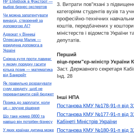
HP EliteBook в Фокстрот —
3. Витрати пов"язані з підвищен
выбор бизнес-экспертов
категоріям студентів вузів та уч
Чи можна запатентувати
професійно-технічних навчальни
винахід, створений за
коштів, передбачених у коштори
допомогою AI?
міністерств і відомств України 
Адвокат у Вінниці
депутатів.
Олександр Малик —
юридична допомога в
Україні
Перший
Сніжна куля проти лавини:
віце-прем"єр-міністр України
у якому порядку гасити
Заст. Державного секретаря Кабі
кілька позик — математика
від Банкрейт
Інд. 28
Як правильно розрахувати
суму кредиту, щоб не
перевантажити свій бюджет
Інші НПА
Позика до зарплати: коли
Постанова КМУ №178-91-п від 31
це – зручне рішення
Постанова КМУ №177-91-п від 31
Що таке номер 0800 та
Кабінеті Міністрів України
навіщо він потрібен бізнесу
Постанова КМУ №180-91-п від 31
У яких країнах дитина може