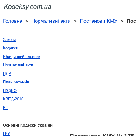
Головна
>
Нормативні акти
>
Постанови КМУ
>
Пос
Закони
Кодекси
Юридичний словник
Нормативні акти
ПДР
План рахунків
П(С)БО
КВЕД-2010
КП
Основні Кодески України
ГКУ