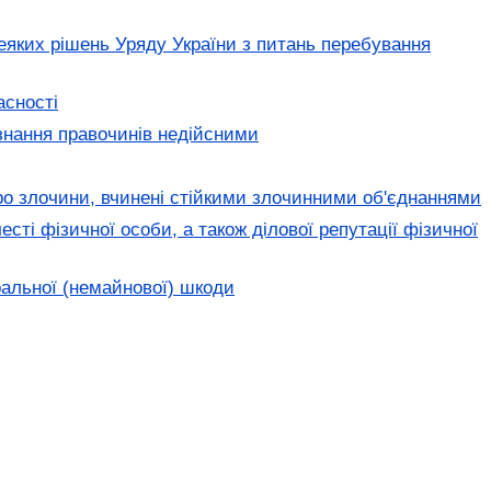
еяких рішень Уряду України з питань перебування
асності
знання правочинів недійсними
ро злочини, вчинені стійкими злочинними об'єднаннями
сті фізичної особи, а також ділової репутації фізичної
ральної (немайнової) шкоди