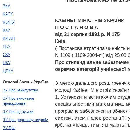
Постанова КМУ № 175-9
ЗКУ
КАСУ
КАБІНЕТ МІНІСТРІВ УКРАЇНИ
КЗпПУ
П О С Т А Н О В А
ККУ
від 31 серпня 1991 р. N 175
КУпАП
Київ
ПКУ
( Постанова втратила чинність 
N 1109 ( 1109-2004-п ) від 25.08.
СКУ
Про стипендіальне забезпечен
ЦКУ
окремих категорій учнівської 
ЦПКУ
Основні Закони України
З метою дальшого розширення со
молоді Кабінет Міністрів Україн
ЗУ Про банкрутство
1. Установити встигаючим студе
ЗУ Про виконавче
спеціальностями математика, ме
провадження
програмне забезпечення обчислю
ЗУ Про відпустки
систем, атомні електростанції і 
ЗУ Про державну службу
крб. на місяць, тим, які мають т
ЗУ Про