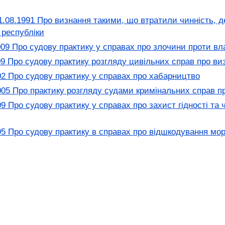
.08.1991 Про визнання такими, що втратили чинність, д
 республіки
09 Про судову практику у справах про злочини проти вл
9 Про судову практику розгляду цивільних справ про ви
2 Про судову практику у справах про хабарництво
05 Про практику розгляду судами кримінальних справ п
 Про судову практику у справах про захист гідності та че
5 Про судову практику в справах про відшкодування мо