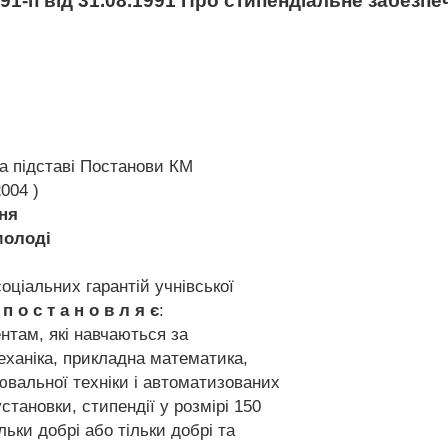
1-п від 31.08.1991 Про стипендіальне забезпе
на підставі Постанови КМ
2004 )
ня
молоді
ціальних гарантій учнівської
и
п о с т а н о в л я є
:
нтам, які навчаються за
ханіка, прикладна математика,
вальної техніки і автоматизованих
установки, стипендії у розмірі 150
ільки добрі або тільки добрі та