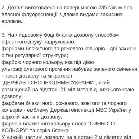
2. Дозвіл виготовлено на папері масою 235 г/кв.м без
власної флуоресценції з двома видами захисних
волокон.
3. На лицьовому боці бланка дозволу способом
офсетного друку надруковано:
фарбами блакитного та рожевого кольорів - дві захисні
сітки регулярної структури;
фарбою чорного кольору, яка під дією
ультрафіолетового проміння набуває зеленого свічення
- текст дозволу та мікротекст
"ДЕРЖАВТОІНСПЕКЦІЯМВСУКРАЇНИ", який
розміщений на відстані 21 міліметр від нижнього краю
дозволу;
фарбами блакитного, рожевого, жовтого та чорного
кольорів - емблему Державтоінспекції МВС України у
верхній частині дозволу;
фарбою блакитного кольору слова "СИНЬОГО
КОЛЬОРУ" та серію бланка;
У нижній частині дозволу, на відстані 2 міліметри від