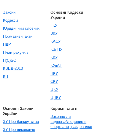
Закони
Основні Кодески
України
Кодекси
ГКУ
Юридичний словник
ЗКУ
Нормативні акти
КАСУ
ПДР
КЗпПУ
План рахунків
ККУ
П(С)БО
КУпАП
КВЕД-2010
ПКУ
КП
СКУ
ЦКУ
ЦПКУ
Основні Закони
Корисні статті
України
Законно ли
ЗУ Про банкрутство
видеонаблюдение в
спортзале, раздевалке
ЗУ Про виконавче