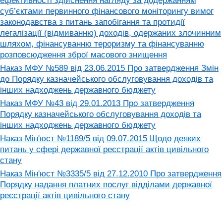
ефективності здійснення нагляду за додержанням
суб’єктами первинного фінансового моніторингу вимог
законодавства з питань запобігання та протидії
легалізації (відмиванню) доходів, одержаних злочинним
шляхом, фінансуванню тероризму та фінансуванню
розповсюдження зброї масового знищення
Наказ МФУ №589 від 23.06.2015 Про затвердження Змін
до Порядку казначейського обслуговування доходів та
інших надходжень державного бюджету
Наказ МФУ №43 від 29.01.2013 Про затвердження
Порядку казначейського обслуговування доходів та
інших надходжень державного бюджету
Наказ Мін'юст №1189/5 від 09.07.2015 Щодо деяких
питань у сфері державної реєстрації актів цивільного
стану
Наказ Мін'юст №3335/5 від 27.12.2010 Про затвердження
Порядку надання платних послуг відділами державної
реєстрації актів цивільного стану