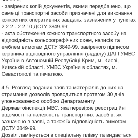
- завірених копій документів, якими передбачено, що
саме ці транспортні засоби призначені для виконання
конкретних оперативних завдань, зазначених у пунктах
2.2.2 - 2.2.10 ДСТУ 3849-99;
- акта обстеження кожного транспортного засобу на
відповідність кольорографічних схем, написів та
емблем вимогам ДСТУ 3849-99, завіреного підписом
керівника відповідного управління (відділу) ДАІ ГУМВС
України в Автономній Республіці Крим, м. Києві,
Київській області, УМВС України в областях, м.
Севастополі та печаткою.
4.5. Розгляд поданих заяв та матеріалів до них на
отримання дозволів проводиться протягом 30 днів
уповноваженою особою Департаменту
Державтоінспекції МВС, яка перевіряє реєстраційні
відомості та належність транспортних засобів, які
зазначено в заяві, а також їх відповідність вимогам
ДСТУ 3849-99.
Дозвіл ламінується в спеціальну плівку та видається