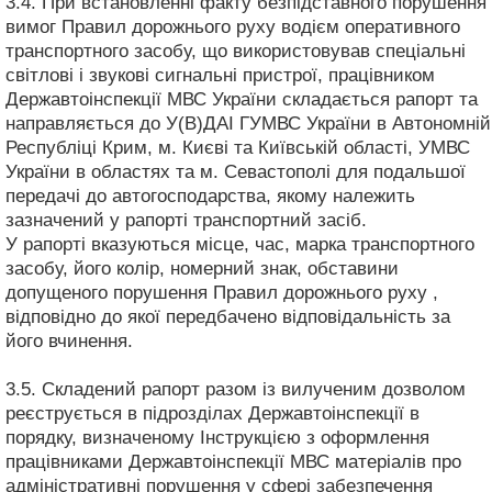
3.4. При встановленні факту безпідставного порушення
вимог Правил дорожнього руху водієм оперативного
транспортного засобу, що використовував спеціальні
світлові і звукові сигнальні пристрої, працівником
Державтоінспекції МВС України складається рапорт та
направляється до У(В)ДАІ ГУМВС України в Автономній
Республіці Крим, м. Києві та Київській області, УМВС
України в областях та м. Севастополі для подальшої
передачі до автогосподарства, якому належить
зазначений у рапорті транспортний засіб.
У рапорті вказуються місце, час, марка транспортного
засобу, його колір, номерний знак, обставини
допущеного порушення Правил дорожнього руху ,
відповідно до якої передбачено відповідальність за
його вчинення.
3.5. Складений рапорт разом із вилученим дозволом
реєструється в підрозділах Державтоінспекції в
порядку, визначеному Інструкцією з оформлення
працівниками Державтоінспекції МВС матеріалів про
адміністративні порушення у сфері забезпечення