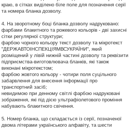
краю, в сітках виділено біле поле для позначення серії
та номера бланка дозволу.
4. На зворотному боці бланка дозволу надруковано:
фарбами блакитного та рожевого кольорів - дві захисні
сітки регулярної структури;
фарбою чорного кольору текст дозволу та мікротекст
"ДЕРЖАВТОІНСПЕКЦІЯМВСУКРАЇНИ", який
розміщений у лівій нижній частині дозволу та реквізити
підприємства-виготовлювача бланків, які також
виконані мікротекстом;
фарбою жовтого кольору - чотири поля суцільного
забарвлення для внесення інформації про
транспортний засіб;
невидимою при денному світлі фарбою надруковані
зображення, які під дією ультрафіолетового проміння
набувають блакитного свічення.
5. Номер бланка, що складається із серії, позначеної
двома літерами українського алфавіту, та шести