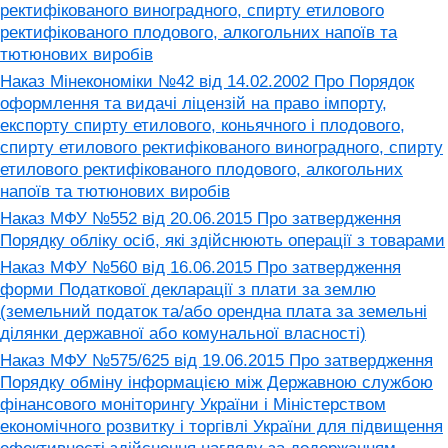
ректифікованого виноградного, спирту етилового
ректифікованого плодового, алкогольних напоїв та
тютюнових виробів
Наказ Мінекономіки №42 від 14.02.2002 Про Порядок
оформлення та видачі ліцензій на право імпорту,
експорту спирту етилового, коньячного і плодового,
спирту етилового ректифікованого виноградного, спирту
етилового ректифікованого плодового, алкогольних
напоїв та тютюнових виробів
Наказ МФУ №552 від 20.06.2015 Про затвердження
Порядку обліку осіб, які здійснюють операції з товарами
Наказ МФУ №560 від 16.06.2015 Про затвердження
форми Податкової декларації з плати за землю
(земельний податок та/або орендна плата за земельні
ділянки державної або комунальної власності)
Наказ МФУ №575/625 від 19.06.2015 Про затвердження
Порядку обміну інформацією між Державною службою
фінансового моніторингу України і Міністерством
економічного розвитку і торгівлі України для підвищення