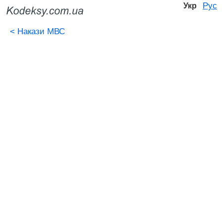
Рус
Укр
<
Накази МВС