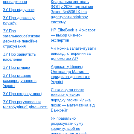
провадження
Квартальна звітність
ФОП у 2026: що змінив
ЗУ Про відпустки
Закон №4536-IX і як
адаптувати облікову
ЗУ Про державну
систему
службу
HP EliteBook в Фокстрот
ЗУ Про
— выбор бизнес-
загальнообов'язкове
экспертов
державне пенсійне
страхування
Чи можна запатентувати
винахід, створений за
ЗУ Про зайнятість
допомогою AI?
населення
Адвокат у Вінниці
ЗУ Про міліцію
Олександр Малик —
ЗУ Про місцеве
юридична допомога в
самоврядування в
Україні
Україні
Сніжна куля проти
ЗУ Про охорону праці
лавини: у якому
порядку гасити кілька
ЗУ Про регулювання
позик — математика від
містобудівної діяльності
Банкрейт
Як правильно
розрахувати суму
кредиту, щоб не
перевантажити свій