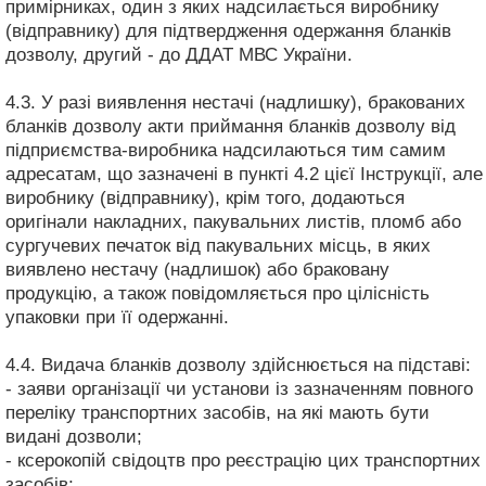
примірниках, один з яких надсилається виробнику
(відправнику) для підтвердження одержання бланків
дозволу, другий - до ДДАТ МВС України.
4.3. У разі виявлення нестачі (надлишку), бракованих
бланків дозволу акти приймання бланків дозволу від
підприємства-виробника надсилаються тим самим
адресатам, що зазначені в пункті 4.2 цієї Інструкції, але
виробнику (відправнику), крім того, додаються
оригінали накладних, пакувальних листів, пломб або
сургучевих печаток від пакувальних місць, в яких
виявлено нестачу (надлишок) або браковану
продукцію, а також повідомляється про цілісність
упаковки при її одержанні.
4.4. Видача бланків дозволу здійснюється на підставі:
- заяви організації чи установи із зазначенням повного
переліку транспортних засобів, на які мають бути
видані дозволи;
- ксерокопій свідоцтв про реєстрацію цих транспортних
засобів;