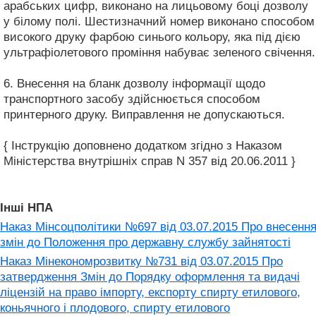
арабських цифр, виконано на лицьовому боці дозволу
у білому полі. Шестизначний номер виконано способом
високого друку фарбою синього кольору, яка під дією
ультрафіолетового проміння набуває зеленого свічення.
6. Внесення на бланк дозволу інформації щодо
транспортного засобу здійснюється способом
принтерного друку. Виправлення не допускаються.
{ Інструкцію доповнено додатком згідно з Наказом
Міністерства внутрішніх справ N 357 від 20.06.2011 }
Інші НПА
Наказ Мінсоцполітики №697 від 03.07.2015 Про внесенн
змін до Положення про державну службу зайнятості
Наказ Мінекономрозвитку №731 від 03.07.2015 Про
затвердження Змін до Порядку оформлення та видачі
ліцензій на право імпорту, експорту спирту етилового,
коньячного і плодового, спирту етилового