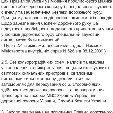
цих Правил за умови увімкнення проблискового маячка
синього або червоного кольору і спеціального звукового
сигналу та забезпечення безпеки дорожнього руху.
При цьому зазначені водії повинні вживати всіх заходів
щодо забезпечення безпеки дорожнього руху. За
відсутності необхідності додаткового привертання уваги
учасників дорожнього руху спеціальний звуковий
сигнал може бути вимкнений.
{ Пункт 2.4 із змінами, внесеними згідно з Наказом
Міністерства внутрішніх справ N 526 від 08.12.2009 }
2.5. Без кольорографічних схем, написів та емблем
установлення та використання спеціальних звукових і
світлових сигнальних пристроїв зі світловими
сигналами синього кольору дозволяється на
автомобілях для пересування осіб, стосовно яких
здійснюється державна охорона, та на оперативних
транспортних засобах МВС України, Управління
державної охорони України, Служби безпеки України.
3. Заходи реагування на порушення Правил дорожнього