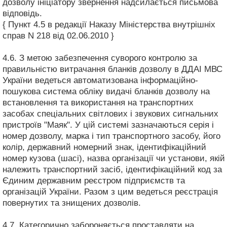
дозволу ініціатору звернення надсилається письмова
відповідь.
{ Пункт 4.5 в редакції Наказу Міністерства внутрішніх
справ N 218 від 02.06.2010 }
4.6. З метою забезпечення суворого контролю за
правильністю витрачання бланків дозволу в ДДАІ МВС
України ведеться автоматизована інформаційно-
пошукова система обліку видачі бланків дозволу на
встановлення та використання на транспортних
засобах спеціальних світлових і звукових сигнальних
пристроїв "Маяк". У цій системі зазначаються серія і
номер дозволу, марка і тип транспортного засобу, його
колір, державний номерний знак, ідентифікаційний
номер кузова (шасі), назва організації чи установи, якій
належить транспортний засіб, ідентифікаційний код за
Єдиним державним реєстром підприємств та
організацій України. Разом з цим ведеться реєстрація
повернутих та знищених дозволів.
4.7. Категорично забороняється проставляти на