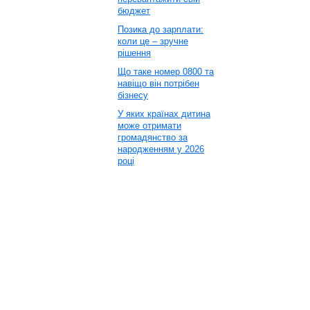
бюджет
Позика до зарплати:
коли це – зручне
рішення
Що таке номер 0800 та
навіщо він потрібен
бізнесу
У яких країнах дитина
може отримати
громадянство за
народженням у 2026
році