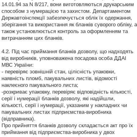
14.01.94 за N 8/217, вони виготовляються друкарським
способом з нумерацією та захистом. Департаментом
Державтоінспекції забезпечується облік їх одержання,
зберігання та використання як бланків суворого обліку, а
також установлюється контроль за оформленням та
витрачанням цих бланків.
4.2. Під час приймання бланків дозволу, що надходять
від виробників, уповноважена посадова особа ДДАІ
МВС України:
- перевіряє зовнішній стан, цілісність упаковки,
наявність пломб, пакувальних листів, відомості
наклеєного пакувального листа;
-розкриває упаковку, перевіряє відповідність кількості,
серії і нумерації бланків дозволу, які надійшли,
кількості, серії і нумерації, указаним у накладних чи
пакувальних листах підприємства-виробника
(відправника).
Про прийняття бланків дозволу складається акт про їх
приймання від підприємства-виробника у двох