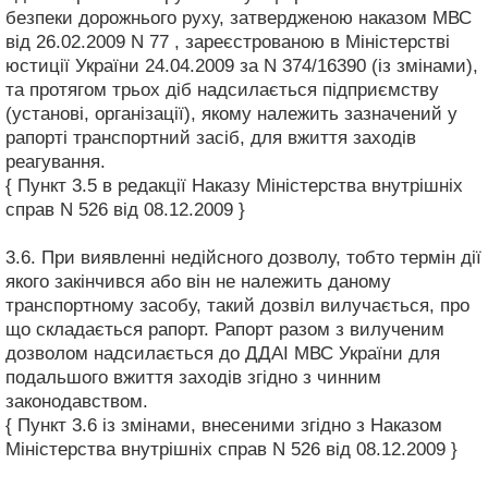
безпеки дорожнього руху, затвердженою наказом МВС
від 26.02.2009 N 77 , зареєстрованою в Міністерстві
юстиції України 24.04.2009 за N 374/16390 (із змінами),
та протягом трьох діб надсилається підприємству
(установі, організації), якому належить зазначений у
рапорті транспортний засіб, для вжиття заходів
реагування.
{ Пункт 3.5 в редакції Наказу Міністерства внутрішніх
справ N 526 від 08.12.2009 }
3.6. При виявленні недійсного дозволу, тобто термін дії
якого закінчився або він не належить даному
транспортному засобу, такий дозвіл вилучається, про
що складається рапорт. Рапорт разом з вилученим
дозволом надсилається до ДДАІ МВС України для
подальшого вжиття заходів згідно з чинним
законодавством.
{ Пункт 3.6 із змінами, внесеними згідно з Наказом
Міністерства внутрішніх справ N 526 від 08.12.2009 }