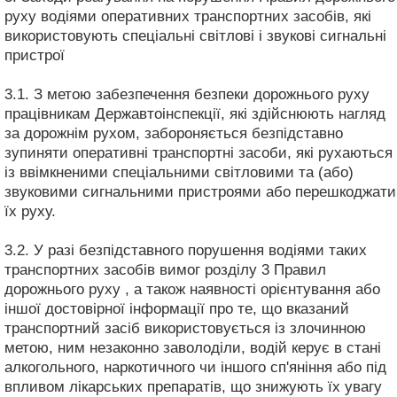
руху водіями оперативних транспортних засобів, які
використовують спеціальні світлові і звукові сигнальні
пристрої
3.1. З метою забезпечення безпеки дорожнього руху
працівникам Державтоінспекції, які здійснюють нагляд
за дорожнім рухом, забороняється безпідставно
зупиняти оперативні транспортні засоби, які рухаються
із ввімкненими спеціальними світловими та (або)
звуковими сигнальними пристроями або перешкоджати
їх руху.
3.2. У разі безпідставного порушення водіями таких
транспортних засобів вимог розділу 3 Правил
дорожнього руху , а також наявності орієнтування або
іншої достовірної інформації про те, що вказаний
транспортний засіб використовується із злочинною
метою, ним незаконно заволоділи, водій керує в стані
алкогольного, наркотичного чи іншого сп'яніння або під
впливом лікарських препаратів, що знижують їх увагу