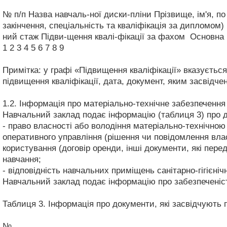
№ п/п
Назва навчаль-ної диски-пліни
Прізвище, ім'я, по
закінчення, спеціальність та кваліфікація за дипломом)
ний стаж
Підви-щення квалі-фікації за фахом
Основна 
1
2
3
4
5
6
7
8
9
Примітка: у графі «Підвищення кваліфікації» вказується
підвищення кваліфікації, дата, документ, яким засвідче
1.2. Інформація про матеріально-технічне забезпеченн
Навчальний заклад подає інформацію (таблиця 3) про до
- право власності або володіння матеріально-технічною 
оперативного управління (рішення чи повідомлення вла
користування (договір оренди, інші документи, які пер
навчання;
- відповідність навчальних приміщень санітарно-гігієн
Навчальний заклад подає інформацію про забезпеченіс
Таблиця 3. Інформація про документи, які засвідчують
№