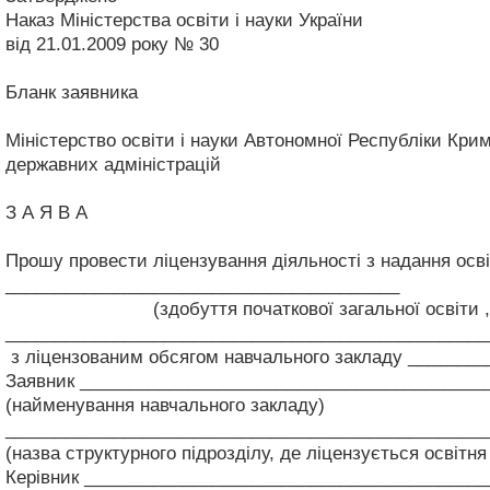
Наказ Міністерства освіти і науки України
від 21.01.2009 року № 30
Бланк заявника
Міністерство освіти і науки Автономної Республіки Крим
державних адміністрацій
З А Я В А
Прошу провести ліцензування діяльності з надання освіт
________________________________________
(здобуття початкової загальної освіти , базової 
_________________________________________________
з ліцензованим обсягом навчального закладу _________
Заявник _________________________________________
(найменування навчального закладу)
_________________________________________________
(назва структурного підрозділу, де ліцензується освітня
Керівник ________________________________________