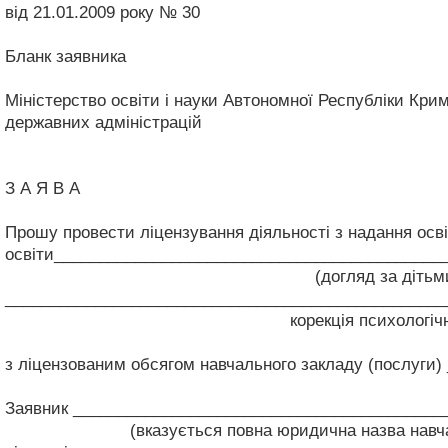
від 21.01.2009 року № 30
Бланк заявника
Міністерство освіти і науки Автономної Республіки Крим
державних адміністрацій
З А Я В А
Прошу провести ліцензування діяльності з надання осві
освіти___________________________________________
(догляд за дітьми дошкільного віку, в
_________________________________________________
корекція психологічного або фізичног
з ліцензованим обсягом навчального закладу (послуги) 
Заявник _________________________________________
(вказується повна юридична назва навчального з