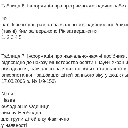
Таблиця 6. Інформація про програмно-методичне забез
№
п/п
Перелік програм та навчально-методичних посібникі
(так/ні)
Ким затверджено
Рік затвердження
1.
2
3
4
5
Таблиця 7. Інформація про навчально-наочні посібники,
відповідно до наказу Міністерства освіти і науки Україн
обладнання, навчально-наочних посібників та іграшок в
використання іграшок для дітей раннього віку у дошкіль
17.03.2006 р. № 1/9-153)
№ п\п
Назва
обладнання
Одиниця
виміру
Необхідно
для групи дітей віку
Фактично
у наявності