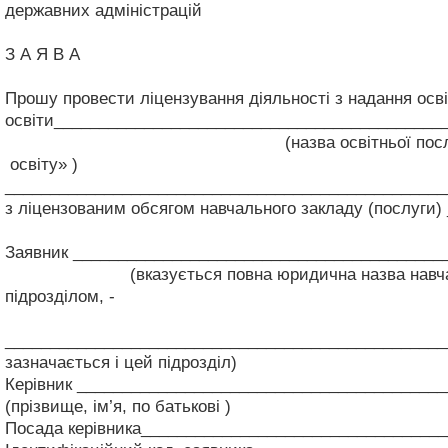
державних адміністрацій
З А Я В А
Прошу провести ліцензування діяльності з надання осві
освіти___________________________________________
(назва освітньої послуги зазначається ві
освіту» )
_________________________________________________
з ліцензованим обсягом навчального закладу (послуги) 
Заявник _________________________________________
(вказується повна юридична назва навчального з
підрозділом, -
_________________________________________________
зазначається і цей підрозділ)
Керівник ________________________________________
(прізвище, ім’я, по батькові )
Посада керівника_________________________________