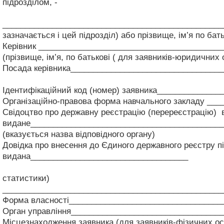
підрозділом, -
_________________________________________________
зазначається і цей підрозділ) або прізвище, ім’я по бат
Керівник ________________________________________
(прізвище, ім’я, по батькові ( для заявників-юридичних 
Посада керівника_________________________________
( для заявників
Ідентифікаційний код (номер) заявника______________
Організаційно-правова форма навчального закладу ___
Свідоцтво про державну реєстрацію (перереєстрацію)
видане___________________________________________
(вказується назва відповідного органу)
Довідка про внесення до Єдиного державного реєстру пі
видана___________________________________
(назва орг
статистики)
_________________________________________________
Форма власності__________________________________
Орган управління_________________________________
Місцезнаходження заявника (для заявників-фізичних ос