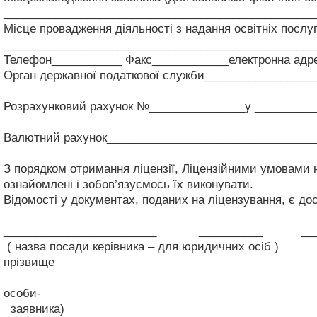
_________________________________________________
Місце провадження діяльності з надання освітніх посл
_________________________________________________
Телефон___________ Факс____________електронна адр
Орган державної податкової служби_________________
(назва, місцезн
Розрахунковий рахунок №_______________у _________
(назва банкі
Валютний рахунок_________________________________
З порядком отримання ліцензії, Ліцензійними умовами н
ознайомлені і зобов’язуємось їх виконувати.
Відомості у документах, поданих на ліцензування, є до
________________________ __________ _____
( назва посади керівника – для юридичних о
прізвище
керівника за
особи-
заявника)