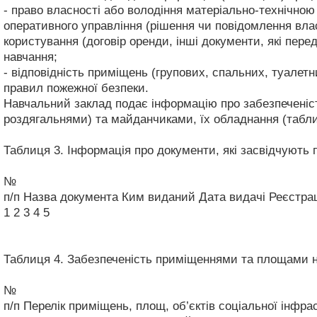
- право власності або володіння матеріально-технічною 
оперативного управління (рішення чи повідомлення вла
користування (договір оренди, інші документи, які пер
навчання;
- відповідність приміщень (групових, спальних, туалетн
правил пожежної безпеки.
Навчальний заклад подає інформацію про забезпечені
роздягальнями) та майданчиками, їх обладнання (таблиц
Таблиця 3. Інформація про документи, які засвідчують
№
п/п
Назва документа
Ким виданий
Дата видачі
Реєстра
1
2
3
4
5
Таблиця 4. Забезпеченість приміщеннями та площами н
№
п/п
Перелік приміщень, площ, об’єктів соціальної інфр