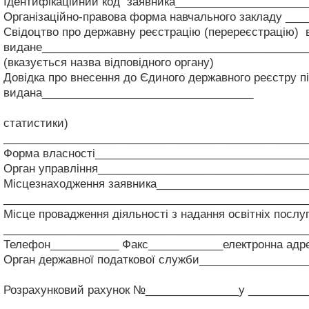
Ідентифікаційний код заявника_____________________
Організаційно-правова форма навчального закладу ___
Свідоцтво про державну реєстрацію (перереєстрацію)
видане___________________________________________
(вказується назва відповідного органу)
Довідка про внесення до Єдиного державного реєстру пі
видана__________________________________
(назва орг
статистики)
_________________________________________________
Форма власності__________________________________
Орган управління_________________________________
Місцезнаходження заявника________________________
_________________________________________________
Місце провадження діяльності з надання освітніх посл
_________________________________________________
Телефон___________ Факс____________електронна адр
Орган державної податкової служби_________________
(назва, місцезн
Розрахунковий рахунок №_______________у _________
(назва банкі