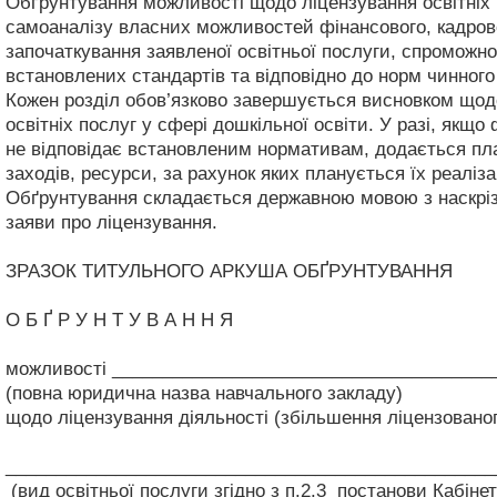
Обґрунтування можливості щодо ліцензування освітніх п
самоаналізу власних можливостей фінансового, кадрово
започаткування заявленої освітньої послуги, спроможнос
встановлених стандартів та відповідно до норм чинного
Кожен розділ обов’язково завершується висновком щодо
освітніх послуг у сфері дошкільної освіти. У разі, як
не відповідає встановленим нормативам, додається пла
заходів, ресурси, за рахунок яких планується їх реаліза
Обґрунтування складається державною мовою з наскрізн
заяви про ліцензування.
ЗРАЗОК ТИТУЛЬНОГО АРКУША ОБҐРУНТУВАННЯ
О Б Ґ Р У Н Т У В А Н Н Я
можливості ______________________________________
(повна юридична назва навчального закладу)
щодо ліцензування діяльності (збільшення ліцензованого
_________________________________________________
(вид освітньої послуги згідно з п.2.3 постанови Кабінет