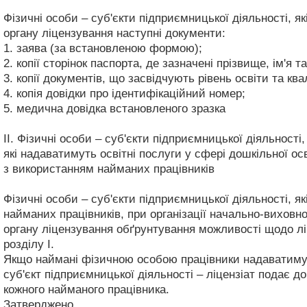
Фізичні особи – суб'єкти підприємницької діяльності, я
органу ліцензування наступні документи:
1.
заява (за встановленою формою);
2.
копії сторінок паспорта, де зазначені прізвище, ім'я 
3.
копії документів, що засвідчують рівень освіти та квал
4.
копія довідки про ідентифікаційний номер;
5.
медична довідка встановленого зразка
ІІ. Фізичні особи – суб'єкти підприємницької діяльності,
які надаватимуть освітні послуги у сфері дошкільної ос
з використанням найманих працівників
Фізичні особи – суб'єкти підприємницької діяльності, я
найманих працівників, при організації начально-виховн
органу ліцензування обґрунтування можливості щодо ліц
розділу І.
Якщо наймані фізичною особою працівники надаватимуть
суб'єкт підприємницької діяльності – ліцензіат подає до
кожного найманого працівника.
Затверджено