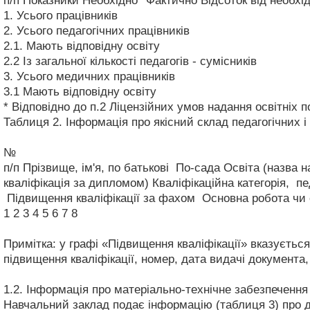
п/п
Показники
Необхідно*
Фактично
Відсоток від необхі
1.
Усього працівників
2.
Усього педагогічних працівників
2.1.
Мають відповідну освіту
2.2
Із загальної кількості педагогів - сумісників
3.
Усього медичних працівників
3.1
Мають відповідну освіту
* Відповідно до п.2 Ліцензійних умов надання освітніх п
Таблиця 2. Інформація про якісний склад педагогічних і
№
п/п
Прізвище, ім'я, по батькові
По-сада
Освіта (назва н
кваліфікація за дипломом)
Кваліфікаційна категорія, пе
Підвищення кваліфікації за фахом
Основна робота чи
1
2
3
4
5
6
7
8
Примітка: у графі «Підвищення кваліфікації» вказується
підвищення кваліфікації, номер, дата видачі документа
1.2. Інформація про матеріально-технічне забезпеченн
Навчальний заклад подає інформацію (таблиця 3) про до