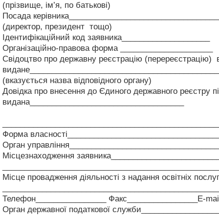
(прізвище, ім’я, по батькові)
Посада керівника_________________________________
(директор, президент тощо)
Ідентифікаційний код заявника____________________
Організаційно-правова форма _____________________
Свідоцтво про державну реєстрацію (перереєстрацію)
видане___________________________________________
(вказується назва відповідного органу)
Довідка про внесення до Єдиного державного реєстру пі
видана___________________________________
(назва органу де
_________________________________________________
Форма власності__________________________________
Орган управління_________________________________
Місцезнаходження заявника________________________
_________________________________________________
Місце провадження діяльності з надання освітніх посл
_________________________________________________
Телефон________________ Факс________________Е-mai
Орган державної податкової служби_________________