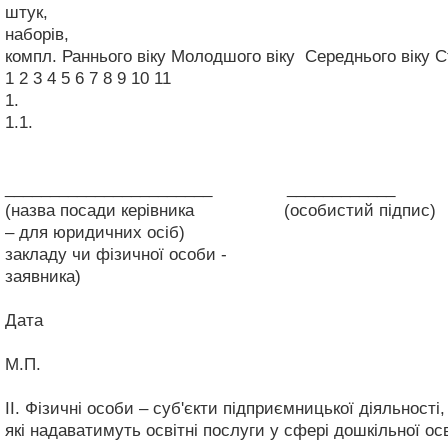
штук,
наборів,
компл.
Раннього віку
Молодшого віку
Середнього віку
С
1
2
3
4
5
6
7
8
9
10
11
1.
1.1.
_______________________ ____________ __
(назва посади керівника
(особистий пі
– для юридичних 
закладу чи фізичної особи -
заявника)
Дата
М.П.
ІІ. Фізичні особи – суб'єкти підприємницької діяльності
які надаватимуть освітні послуги у сфері дошкільної ос