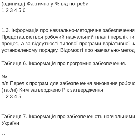
(одиниць)
Фактично у % від потреби
1
2
3
4
5
6
1.3. Інформація про навчально-методичне забезпечення
Представляється робочий навчальний план і перелік ти
процес, а за відсутності типової програми варіативної 
установленому порядку. Відомості про навчально-метод
Таблиця 6. Інформація про програмне забезпечення.
№
п/п
Перелік програм для забезпечення виконання робочо
(так/ні)
Ким затверджено
Рік затвердження
1
2
3
4
5
Таблиця 7. Інформація про забезпеченість навчальними
України