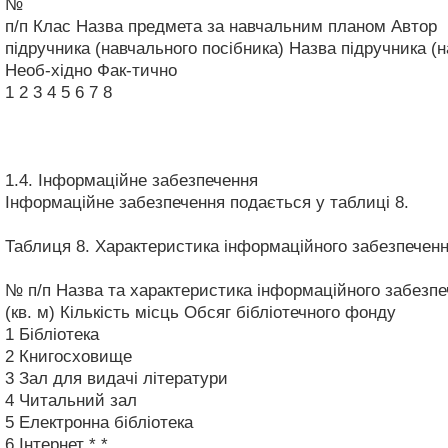
№
п/п
Клас
Назва предмета за навчальним планом
Автор
підручника (навчального посібника)
Назва підручника (н
Необ-хідно
Фак-тично
1
2
3
4
5
6
7
8
1.4. Інформаційне забезпечення
Інформаційне забезпечення подається у таблиці 8.
Таблиця 8. Характеристика інформаційного забезпечен
№ п/п
Назва та характеристика інформаційного забезп
(кв. м)
Кількість місць
Обсяг бібліотечного фонду
1
Бібліотека
2
Книгосховище
3
Зал для видачі літератури
4
Читальний зал
5
Електронна бібліотека
6
Інтернет
*
*