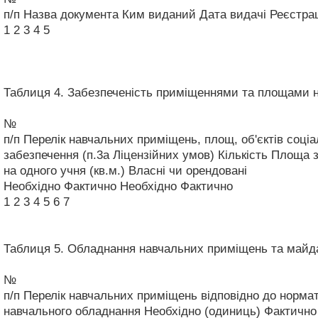
п/п
Назва документа
Ким виданий
Дата видачі
Реєстра
1
2
3
4
5
Таблиця 4. Забезпеченість приміщеннями та площами н
№
п/п
Перелік навчальних приміщень, площ, об'єктів соціа
забезпечення (п.3а Ліцензійних умов)
Кількість
Площа з
на одного учня (кв.м.)
Власні чи орендовані
Необхідно
Фактично
Необхідно
Фактично
1
2
3
4
5
6
7
Таблиця 5. Обладнання навчальних приміщень та майд
№
п/п
Перелік навчальних приміщень відповідно до нормати
навчального обладнання
Необхідно (одиниць)
Фактично