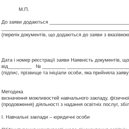
М.П.
До заяви додаються ______________________________
_________________________________________________
(перелік документів, що додаються до заяви з вказівкою
Дата і номер реєстрації заяви
Наявність документів, що 
від_________ № _________
_______________________
(підпис, прізвище та ініціали особи, яка прийняла заяву
Методика
визначення можливостей навчального закладу, фізичної
(продовження) діяльності з надання освітніх послуг, зб
І. Навчальні заклади – юридичні особи