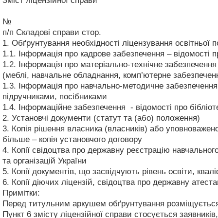
Зміст ліцензійної справи
№
п/п
Складові справи
стор.
1.
Обґрунтування необхідності ліцензування освітньої 
1.1.
Інформація про кадрове забезпечення – відомості пр
1.2.
Інформація про матеріально-технічне забезпечення 
(меблі, навчальне обладнання, комп’ютерне забезпечен
1.3.
Інформація про навчально-методичне забезпечення 
підручниками, посібниками
1.4.
Інформаційне забезпечення - відомості про бібліо
2.
Установчі документи (статут та (або) положення)
3.
Копія рішення власника (власників) або уповноважено
більше – копія установчого договору
4.
Копії свідоцтва про державну реєстрацію навчальног
та організацій України
5.
Копії документів, що засвідчують рівень освіти, квал
6.
Копії діючих ліцензій, свідоцтва про державну атест
Примітки:
Перед титульним аркушем обґрунтування розміщується 
Пункт 6 змісту ліцензійної справи стосується заявників