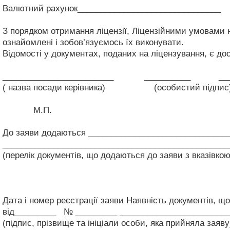
Валютний рахунок_______________________________
З порядком отримання ліцензії, Ліцензійними умовами н
ознайомлені і зобов’язуємось їх виконувати.
Відомості у документах, поданих на ліцензування, є до
________________________ __________ _____
( назва посади керівника)
(особистий підпис
М.П.
До заяви додаються ______________________________
_________________________________________________
(перелік документів, що додаються до заяви з вказівкою
Дата і номер реєстрації заяви
Наявність документів, що 
від_________ № _________
_______________________
(підпис, прізвище та ініціали особи, яка прийняла заяву