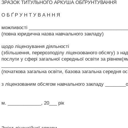
ЗРАЗОК ТИТУЛЬНОГО АРКУША ОБҐРУНТУВАННЯ
О Б Ґ Р У Н Т У В А Н Н Я
можливості ______________________________________
(повна юридична назва навчального закладу)
щодо ліцензування діяльності
(збільшення, перерозподілу ліцензованого обсягу) з на
послуги у сфері загальної середньої освіти за рівнем(я
_________________________________________________
(початкова загальна освіти, базова загальна середня ос
з ліцензованим обсягом навчального закладу _______
м. _____________, 20___ рік