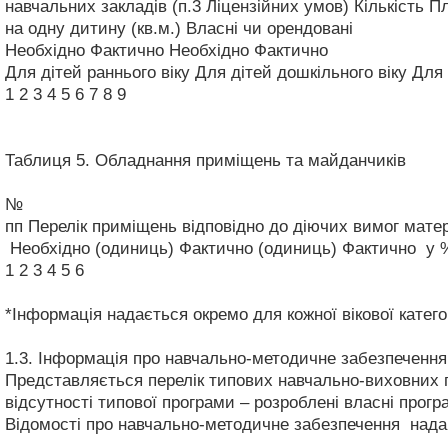
навчальних закладів (п.3 Ліцензійних умов)
Кількість
Пл
на одну дитину (кв.м.)
Власні чи орендовані
Необхідно
Фактично
Необхідно
Фактично
Для дітей раннього віку
Для дітей дошкільного віку
Для 
1
2
3
4
5
6
7
8
9
Таблиця 5. Обладнання приміщень та майданчиків
№
пп
Перелік приміщень відповідно до діючих вимог матер
Необхідно (одиниць)
Фактично (одиниць)
Фактично у 
1
2
3
4
5
6
*Інформація надається окремо для кожної вікової категор
1.3. Інформація про навчально-методичне забезпеченн
Представляється перелік типових навчально-виховних п
відсутності типової програми – розроблені власні прогр
Відомості про навчально-методичне забезпечення нада