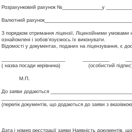
(назва, місцезн
Розрахунковий рахунок №_______________у _________
(назва банкі
Валютний рахунок_________________________________
З порядком отримання ліцензії, Ліцензійними умовами н
ознайомлені і зобов’язуємось їх виконувати.
Відомості у документах, поданих на ліцензування, є до
________________________ __________ _____
( назва посади керівника)
(особистий підпис
М.П.
До заяви додаються ______________________________
_________________________________________________
(перелік документів, що додаються до заяви з вказівкою
Дата і номер реєстрації заяви
Наявність документів, що 