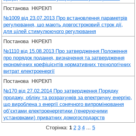
Постанова
НКРЕКП
№1009 від 23.07.2013 Про встановлення параметрів
регулювання, що мають довгостроковий строк дії,
для цілей стимулюючого регулювання
Постанова
НКРЕКП
№1110 від 15.08.2013 Про затвердження Положення
про порядок подання, визначення та затвердження
економічних коефіцієнтів нормативних технологічних
витрат електроенергії
Постанова
НКРЕКП
№170 від 27.02.2014 Про затвердження Порядку
продажу, обліку та розрахунків за електричну енергію,
що вироблена з енергії сонячного випромінювання
об’єктами електроенергетики (генеруючими
установками) приватних домогосподарств
Сторінка:
1
2
3
4
...
5