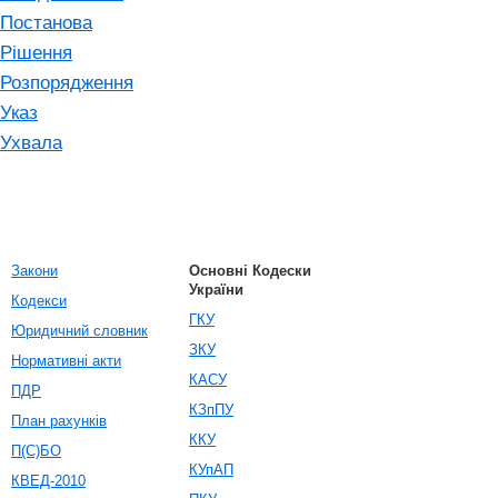
Постанова
Рішення
Розпорядження
Указ
Ухвала
Закони
Основні Кодески
України
Кодекси
ГКУ
Юридичний словник
ЗКУ
Нормативні акти
КАСУ
ПДР
КЗпПУ
План рахунків
ККУ
П(С)БО
КУпАП
КВЕД-2010