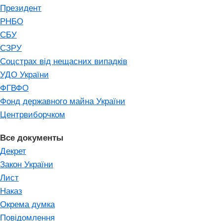
Президент
РНБО
СБУ
СЗРУ
Соцстрах від нещасних випадків
УДО України
ФГВФО
Фонд державного майна України
Центрвиборчком
Все документы
Декрет
Закон України
Лист
Наказ
Окрема думка
Повідомлення