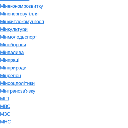
Мінекономрозвитку
Міненерговугілля
Мінжитлокомунгосп
Мінкультури
Мінмолодьспорт
Міноборони
Мінпалива
Мінпраці
Мінприроди
Мінрегіон
Мінсоцполітики
Мінтрансзв'язку
МІП
МВС
МЗС
МНС