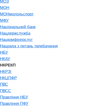
МОЗ
МОН
МОНмолодьспорт
МФУ
Національний банк
Нацдержслужба
Нацкомфінпослуг
Нацрада з питань телебачення
НБУ
НКАУ
НКРЕКП
НКРЗІ
НКЦПФР
ПВС
ПВСС
Правління НБУ
Правління ПФУ