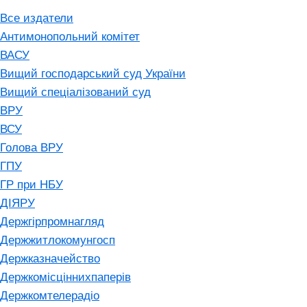
Все издатели
Антимонопольний комітет
ВАСУ
Вищий господарський суд України
Вищий спеціалізований суд
ВРУ
ВСУ
Голова ВРУ
ГПУ
ГР при НБУ
ДІЯРУ
Держгірпромнагляд
Держжитлокомунгосп
Держказначейство
Держкомісціннихпаперів
Держкомтелерадіо