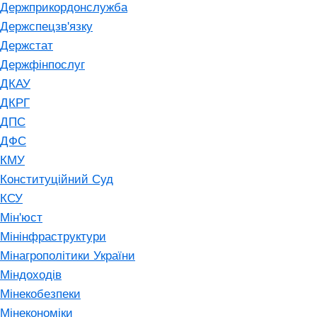
Держприкордонслужба
Держспецзв'язку
Держстат
Держфінпослуг
ДКАУ
ДКРГ
ДПС
ДФС
КМУ
Конституційний Суд
КСУ
Мін'юст
Мінінфраструктури
Мінагрополітики України
Міндоходів
Мінекобезпеки
Мінекономіки