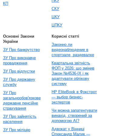
ПКУ
КП
СКУ
ЦКУ
ЦПКУ
Основні Закони
Корисні статті
України
Законно ли
ЗУ Про банкрутство
видеонаблюдение в
спортзале, раздевалке
ЗУ Про виконавче
провадження
Квартальна звітність
ФОП у 2026: що змінив
ЗУ Про відпустки
Закон №4536-IX і як
адаптувати облікову
ЗУ Про державну
систему
службу
HP EliteBook в Фокстрот
ЗУ Про
— выбор бизнес-
загальнообов'язкове
экспертов
державне пенсійне
страхування
Чи можна запатентувати
винахід, створений за
ЗУ Про зайнятість
допомогою AI?
населення
Адвокат у Вінниці
ЗУ Про міліцію
Олександр Малик —