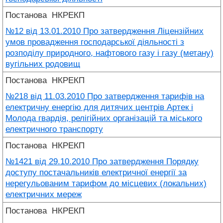
Постанова
НКРЕКП
№12 від 13.01.2010 Про затвердження Ліцензійних
умов провадження господарської діяльності з
розподілу природного, нафтового газу і газу (метану)
вугільних родовищ
Постанова
НКРЕКП
№218 від 11.03.2010 Про затвердження тарифів на
електричну енергію для дитячих центрів Артек і
Молода гвардія, релігійних організацій та міського
електричного транспорту
Постанова
НКРЕКП
№1421 від 29.10.2010 Про затвердження Порядку
доступу постачальників електричної енергії за
нерегульованим тарифом до місцевих (локальних)
електричних мереж
Постанова
НКРЕКП