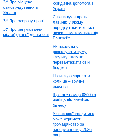
ЗУ Про місцеве
юридична допомога в
самоврядування в
Україні
Україні
Сніжна куля проти
ЗУ Про охорону праці
лавини: у якому
порядку гасити кілька
ЗУ Про регулювання
позик — математика від
містобудівної діяльності
Банкрейт
Як правильно
розрахувати суму
кредиту, щоб не
перевантажити свій
бюджет
Позика до зарплати:
коли це – зручне
рішення
Що таке номер 0800 та
навіщо він потрібен
бізнесу
У яких країнах дитина
може отримати
громадянство за
народженням у 2026
році