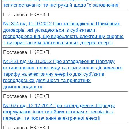
теплопостачання та інструкцій щодо їх заповнення
Постанова
НКРЕКП
№1314 від 11.10.2012 Про затвердження Примірних
договорів, які укладаються із суб’єктами
господарювання, що виробляють електричну енергію
з використанням альтернативних джерел енергії
Постанова
НКРЕКП
№1421 від 02.11.2012 Про затвердження Порядку
встановлення, перегляду та припинення дії зеленого
тарифу на електричну енергію для суб\'єктів
господарської діяльності та приватних
домогосподарств
Постанова
НКРЕКП
№1627 від 13.12.2012 Про затвердження Порядку
формування інвестиційних програм ліцензіатів з
передачі та постачання електричної енергії
Постанова
НКРЕКП