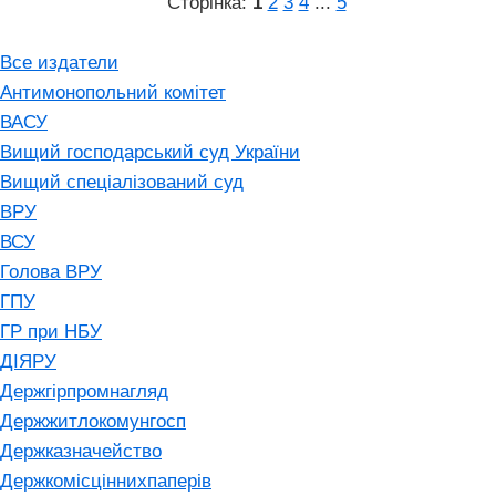
Сторінка:
1
2
3
4
...
5
Все издатели
Антимонопольний комітет
ВАСУ
Вищий господарський суд України
Вищий спеціалізований суд
ВРУ
ВСУ
Голова ВРУ
ГПУ
ГР при НБУ
ДІЯРУ
Держгірпромнагляд
Держжитлокомунгосп
Держказначейство
Держкомісціннихпаперів