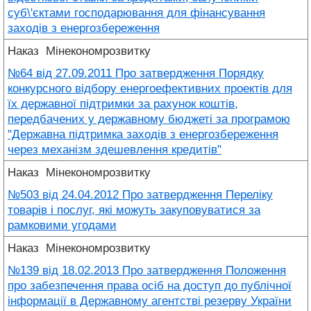
суб\'єктами господарювання для фінансування
заходів з енергозбереження
Наказ
Мінекономрозвитку
№64 від 27.09.2011 Про затвердження Порядку
конкурсного відбору енергоефективних проектів для
їх державної підтримки за рахунок коштів,
передбачених у державному бюджеті за програмою
"Державна підтримка заходів з енергозбереження
через механізм здешевлення кредитів"
Наказ
Мінекономрозвитку
№503 від 24.04.2012 Про затвердження Переліку
товарів і послуг, які можуть закуповуватися за
рамковими угодами
Наказ
Мінекономрозвитку
№139 від 18.02.2013 Про затвердження Положення
про забезпечення права осіб на доступ до публічної
інформації в Державному агентстві резерву України