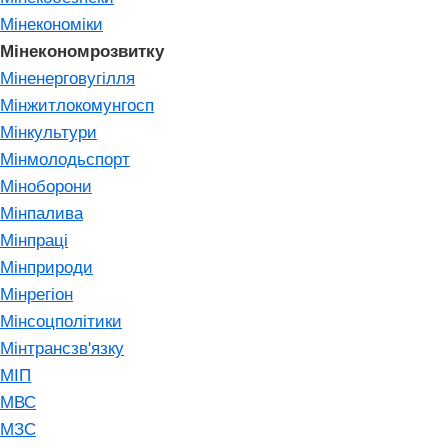
Мінекономіки
Мінекономрозвитку
Міненерговугілля
Мінжитлокомунгосп
Мінкультури
Мінмолодьспорт
Міноборони
Мінпалива
Мінпраці
Мінприроди
Мінрегіон
Мінсоцполітики
Мінтрансзв'язку
МІП
МВС
МЗС