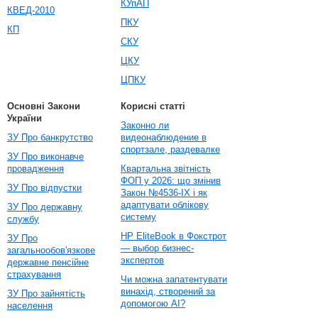
КУпАП
КВЕД-2010
ПКУ
КП
СКУ
ЦКУ
ЦПКУ
Основні Закони
Корисні статті
України
Законно ли
ЗУ Про банкрутство
видеонаблюдение в
спортзале, раздевалке
ЗУ Про виконавче
провадження
Квартальна звітність
ФОП у 2026: що змінив
ЗУ Про відпустки
Закон №4536-IX і як
адаптувати облікову
ЗУ Про державну
систему
службу
HP EliteBook в Фокстрот
ЗУ Про
— выбор бизнес-
загальнообов'язкове
экспертов
державне пенсійне
страхування
Чи можна запатентувати
винахід, створений за
ЗУ Про зайнятість
допомогою AI?
населення