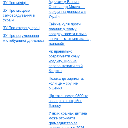
Адвокат у Вінниці
ЗУ Про міліцію
Олександр Малик —
ЗУ Про місцеве
юридична допомога в
самоврядування в
Україні
Україні
Сніжна куля проти
ЗУ Про охорону праці
лавини: у якому
порядку гасити кілька
ЗУ Про регулювання
позик — математика від
містобудівної діяльності
Банкрейт
Як правильно
розрахувати суму
кредиту, щоб не
перевантажити свій
бюджет
Позика до зарплати:
коли це – зручне
рішення
Що таке номер 0800 та
навіщо він потрібен
бізнесу
У яких країнах дитина
може отримати
громадянство за
народженням у 2026