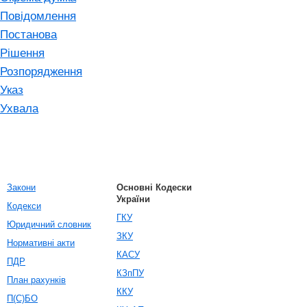
Повідомлення
Постанова
Рішення
Розпорядження
Указ
Ухвала
Закони
Основні Кодески
України
Кодекси
ГКУ
Юридичний словник
ЗКУ
Нормативні акти
КАСУ
ПДР
КЗпПУ
План рахунків
ККУ
П(С)БО