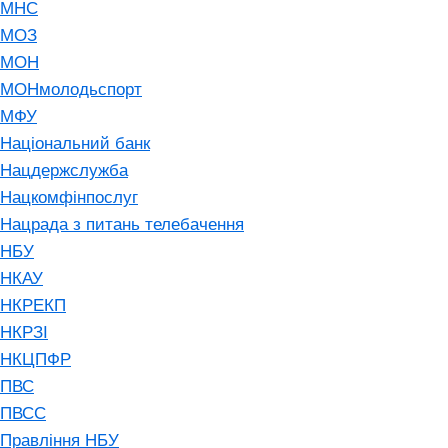
МНС
МОЗ
МОН
МОНмолодьспорт
МФУ
Національний банк
Нацдержслужба
Нацкомфінпослуг
Нацрада з питань телебачення
НБУ
НКАУ
НКРЕКП
НКРЗІ
НКЦПФР
ПВС
ПВСС
Правління НБУ