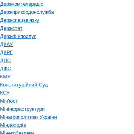
Держкомтелерадіо
Держприкордонслужба
Держспецзв'язку
Держстат
Держфінпослуг
ДКАУ
ДКРГ
ДПС
ДФС
КМУ
Конституційний Суд
КСУ
Мін'юст
Мінінфраструктури
Мінагрополітики України
Міндоходів
Мінекобезпеки