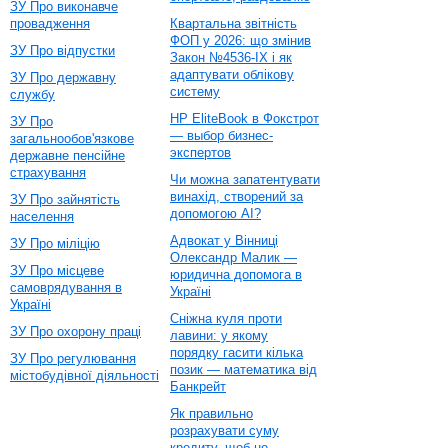
ЗУ Про виконавче
провадження
Квартальна звітність
ФОП у 2026: що змінив
ЗУ Про відпустки
Закон №4536-IX і як
адаптувати облікову
ЗУ Про державну
систему
службу
HP EliteBook в Фокстрот
ЗУ Про
— выбор бизнес-
загальнообов'язкове
экспертов
державне пенсійне
страхування
Чи можна запатентувати
винахід, створений за
ЗУ Про зайнятість
допомогою AI?
населення
Адвокат у Вінниці
ЗУ Про міліцію
Олександр Малик —
ЗУ Про місцеве
юридична допомога в
самоврядування в
Україні
Україні
Сніжна куля проти
ЗУ Про охорону праці
лавини: у якому
порядку гасити кілька
ЗУ Про регулювання
позик — математика від
містобудівної діяльності
Банкрейт
Як правильно
розрахувати суму
кредиту, щоб не