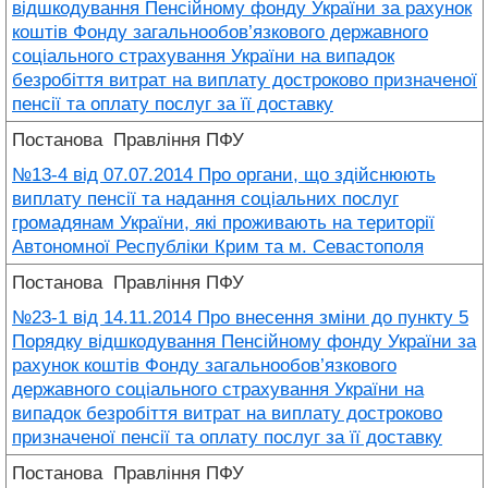
відшкодування Пенсійному фонду України за рахунок
коштів Фонду загальнообов’язкового державного
соціального страхування України на випадок
безробіття витрат на виплату достроково призначеної
пенсії та оплату послуг за її доставку
Постанова
Правління ПФУ
№13-4 від 07.07.2014 Про органи, що здійснюють
виплату пенсії та надання соціальних послуг
громадянам України, які проживають на території
Автономної Республіки Крим та м. Севастополя
Постанова
Правління ПФУ
№23-1 від 14.11.2014 Про внесення зміни до пункту 5
Порядку відшкодування Пенсійному фонду України за
рахунок коштів Фонду загальнообов’язкового
державного соціального страхування України на
випадок безробіття витрат на виплату достроково
призначеної пенсії та оплату послуг за її доставку
Постанова
Правління ПФУ