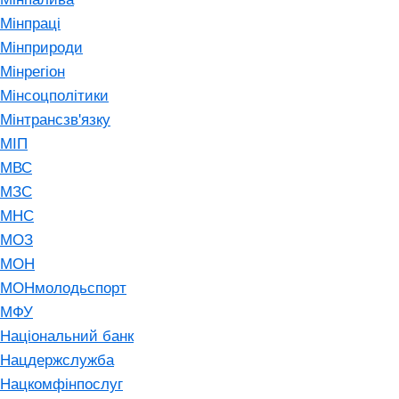
Мінпраці
Мінприроди
Мінрегіон
Мінсоцполітики
Мінтрансзв'язку
МІП
МВС
МЗС
МНС
МОЗ
МОН
МОНмолодьспорт
МФУ
Національний банк
Нацдержслужба
Нацкомфінпослуг