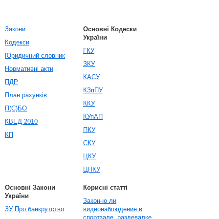
Закони
Основні Кодески
України
Кодекси
ГКУ
Юридичний словник
ЗКУ
Нормативні акти
КАСУ
ПДР
КЗпПУ
План рахунків
ККУ
П(С)БО
КУпАП
КВЕД-2010
ПКУ
КП
СКУ
ЦКУ
ЦПКУ
Основні Закони
Корисні статті
України
Законно ли
ЗУ Про банкрутство
видеонаблюдение в
спортзале, раздевалке