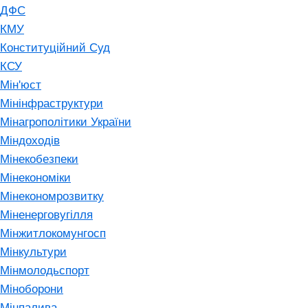
ДФС
КМУ
Конституційний Суд
КСУ
Мін'юст
Мінінфраструктури
Мінагрополітики України
Міндоходів
Мінекобезпеки
Мінекономіки
Мінекономрозвитку
Міненерговугілля
Мінжитлокомунгосп
Мінкультури
Мінмолодьспорт
Міноборони
Мінпалива