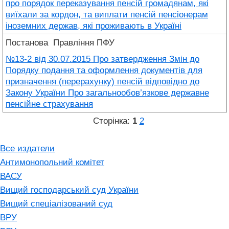
про порядок переказування пенсій громадянам, які
виїхали за кордон, та виплати пенсій пенсіонерам
іноземних держав, які проживають в Україні
Постанова
Правління ПФУ
№13-2 від 30.07.2015 Про затвердження Змін до
Порядку подання та оформлення документів для
призначення (перерахунку) пенсій відповідно до
Закону України Про загальнообов’язкове державне
пенсійне страхування
Сторінка:
1
2
Все издатели
Антимонопольний комітет
ВАСУ
Вищий господарський суд України
Вищий спеціалізований суд
ВРУ