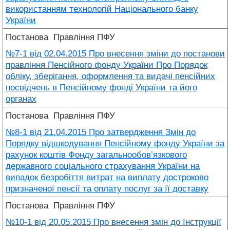
використанням технологій Національного банку
України
Постанова
Правління ПФУ
№7-1 від 02.04.2015 Про внесення зміни до постанови
правління Пенсійного фонду України Про Порядок
обліку, зберігання, оформлення та видачі пенсійних
посвідчень в Пенсійному фонді України та його
органах
Постанова
Правління ПФУ
№8-1 від 21.04.2015 Про затвердження Змін до
Порядку відшкодування Пенсійному фонду України за
рахунок коштів Фонду загальнообов’язкового
державного соціального страхування України на
випадок безробіття витрат на виплату достроково
призначеної пенсії та оплату послуг за її доставку
Постанова
Правління ПФУ
№10-1 від 20.05.2015 Про внесення змін до Інструкції