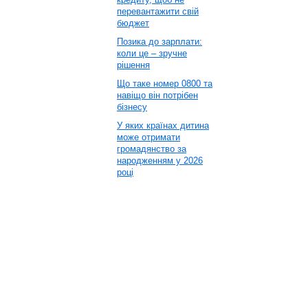
перевантажити свій
бюджет
Позика до зарплати:
коли це – зручне
рішення
Що таке номер 0800 та
навіщо він потрібен
бізнесу
У яких країнах дитина
може отримати
громадянство за
народженням у 2026
році