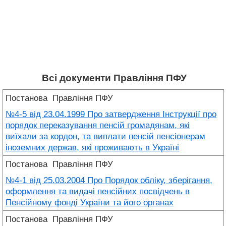
Всі документи Правління ПФУ
Постанова
Правління ПФУ
№4-5 від 23.04.1999 Про затвердження Інструкції про
порядок переказування пенсій громадянам, які
виїхали за кордон, та виплати пенсій пенсіонерам
іноземних держав, які проживають в Україні
Постанова
Правління ПФУ
№4-1 від 25.03.2004 Про Порядок обліку, зберігання,
оформлення та видачі пенсійних посвідчень в
Пенсійному фонді України та його органах
Постанова
Правління ПФУ