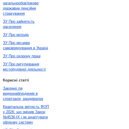
загальнообов'язкове
державне пенсійне
страхування
ЗУ Про зайнятість
населення
ЗУ Про міліцію
ЗУ Про місцеве
самоврядування в Україні
ЗУ Про охорону праці
ЗУ Про регулювання
містобудівної діяльності
Корисні статті
Законно ли
видеонаблюдение в
спортзале, раздевалке
Квартальна звітність ФОП
у 2026: що змінив Закон
№4536-IX і як адаптувати
облікову систему