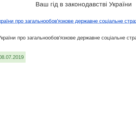
Ваш гід в законодавстві України
раїни про загальнообов'язкове державне соціальне стр
України про загальнообов'язкове державне соціальне стр
08.07.2019