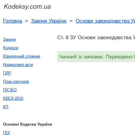
Головна
>
Закони України
>
Основи законодавства Ук
Ст. 8 ЗУ Основи законодавства 
Закони
Кодекси
Чинний зі змінами. Перевірено 
Юридичний словник
Нормативні акти
ПДР
План рахунків
П(С)БО
КВЕД-2010
КП
Основні Кодески України
ГКУ