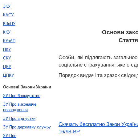
ЗКУ
КАСУ
КЗпПУ
Основи зако
ККУ
Стаття
КУпАП
ПКУ
Особи, які підлягають загально
СКУ
соціальне страхування, яке є єд
ЦКУ
Порядок видачі та зразок свідоц
ЦПКУ
Основні Закони України
ЗУ Про банкрутство
ЗУ Про виконавче
провадження
ЗУ Про відпустки
Скачать бесплатно Закон Україн
ЗУ Про державну службу
16/98-ВР
ЗУ Про