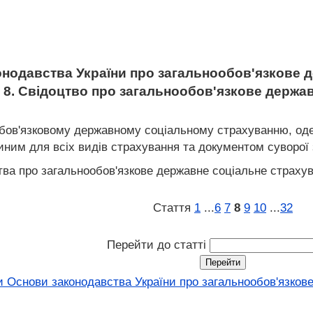
нодавства України про загальнообов'язкове 
 8. Свідоцтво про загальнообов'язкове держа
обов'язковому державному соціальному страхуванню, од
иним для всіх видів страхування та документом суворої з
тва про загальнообов'язкове державне соціальне страхув
Стаття
1
...
6
7
8
9
10
...
32
Перейти до статті
и Основи законодавства України про загальнообов'язков