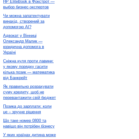
HP EliteBook в Фокстрот —
выбор бизнес-экспертов
Чи можна запатентувати
винахід, створений за
допомогою AI?
Адвокат у Вінниці
Олександр Малик —
юридична допомога в
Україні
Сніжна куля проти лавини:
у якому порядку гасити
кілька позик — математика
від Банкрейт
Як правильно розрахувати
суму кредиту, щоб не
перевантажити свій бюджет
Позика до зарплати: коли
це – зручне рішення
Що таке номер 0800 та
навіщо він потрібен бізнесу
У яких країнах дитина може