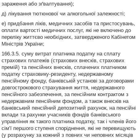
зараження або зґвалтування);
д) лікування тютюнової чи алкогольної залежності;
е) придбання ліків, медичних засобів та пристосувань,
оплати вартості медичних послуг, які не включено до
переліку життєво необхідних, затвердженого Кабінетом
Міністрів України;
166.3.5. суму витрат платника податку на сплату
страхових платежів (страхових внесків, страхових
премій) та пенсійних внесків, сплачених платником
податку страховику-резиденту, недержавному
пенсійному фонду, банківській установі за договорами
довгострокового страхування життя, недержавного
пенсійного забезпечення, за пенсійним контрактом з
недержавним пенсійним фондом, а також внесків на
банківський пенсійний депозитний рахунок, на пенсійні
вклади та рахунки учасників фондів банківського
управління як такого платника податку, так і членів його
сім'ї першого ступеня споріднення, які не перевищують
(у розрахунку за кожний з повних чи неповних місяців