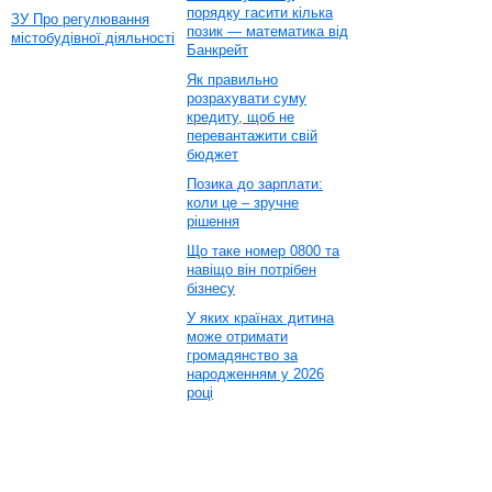
порядку гасити кілька
ЗУ Про регулювання
позик — математика від
містобудівної діяльності
Банкрейт
Як правильно
розрахувати суму
кредиту, щоб не
перевантажити свій
бюджет
Позика до зарплати:
коли це – зручне
рішення
Що таке номер 0800 та
навіщо він потрібен
бізнесу
У яких країнах дитина
може отримати
громадянство за
народженням у 2026
році