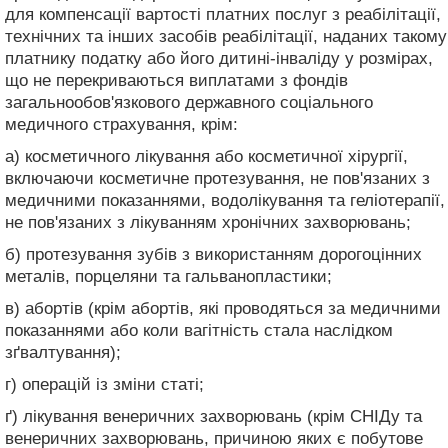
для компенсації вартості платних послуг з реабілітації,
технічних та інших засобів реабілітації, наданих такому
платнику податку або його дитині-інваліду у розмірах,
що не перекриваються виплатами з фондів
загальнообов'язкового державного соціального
медичного страхування, крім:
а) косметичного лікування або косметичної хірургії,
включаючи косметичне протезування, не пов'язаних з
медичними показаннями, водолікування та геліотерапії,
не пов'язаних з лікуванням хронічних захворювань;
б) протезування зубів з використанням дорогоцінних
металів, порцеляни та гальванопластики;
в) абортів (крім абортів, які проводяться за медичними
показаннями або коли вагітність стала наслідком
зґвалтування);
г) операцій із зміни статі;
ґ) лікування венеричних захворювань (крім СНІДу та
венеричних захворювань, причиною яких є побутове