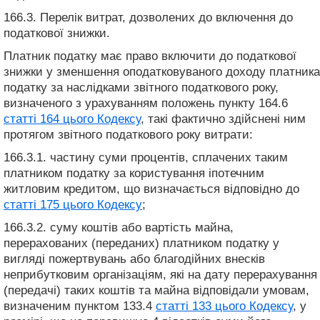
166.3. Перелік витрат, дозволених до включення до
податкової знижки.
Платник податку має право включити до податкової
знижки у зменшення оподатковуваного доходу платника
податку за наслідками звітного податкового року,
визначеного з урахуванням положень пункту 164.6
статті 164 цього Кодексу
, такі фактично здійснені ним
протягом звітного податкового року витрати:
166.3.1. частину суми процентів, сплачених таким
платником податку за користування іпотечним
житловим кредитом, що визначається відповідно до
статті 175 цього Кодексу
;
166.3.2. суму коштів або вартість майна,
перерахованих (переданих) платником податку у
вигляді пожертвувань або благодійних внесків
неприбутковим організаціям, які на дату перерахування
(передачі) таких коштів та майна відповідали умовам,
визначеним пунктом 133.4
статті 133 цього Кодексу
, у