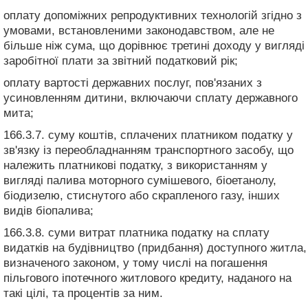
оплату допоміжних репродуктивних технологій згідно з
умовами, встановленими законодавством, але не
більше ніж сума, що дорівнює третині доходу у вигляді
заробітної плати за звітний податковий рік;
оплату вартості державних послуг, пов'язаних з
усиновленням дитини, включаючи сплату державного
мита;
166.3.7. суму коштів, сплачених платником податку у
зв'язку із переобладнанням транспортного засобу, що
належить платникові податку, з використанням у
вигляді палива моторного сумішевого, біоетанолу,
біодизелю, стиснутого або скрапленого газу, інших
видів біопалива;
166.3.8. суми витрат платника податку на сплату
видатків на будівництво (придбання) доступного житла,
визначеного законом, у тому числі на погашення
пільгового іпотечного житлового кредиту, наданого на
такі цілі, та процентів за ним.