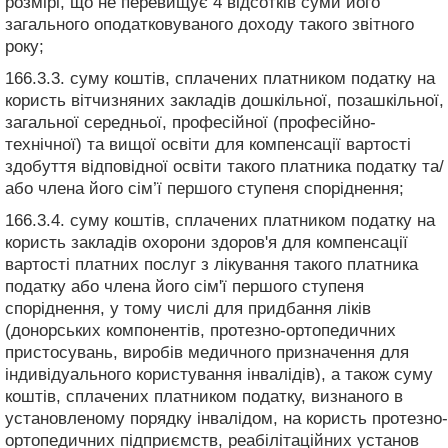
розмірі, що не перевищує 4 відсотків суми його
загального оподатковуваного доходу такого звітного
року;
166.3.3. суму коштів, сплачених платником податку на
користь вітчизняних закладів дошкільної, позашкільної,
загальної середньої, професійної (професійно-
технічної) та вищої освіти для компенсації вартості
здобуття відповідної освіти такого платника податку та/
або члена його сім’ї першого ступеня споріднення;
166.3.4. суму коштів, сплачених платником податку на
користь закладів охорони здоров'я для компенсації
вартості платних послуг з лікування такого платника
податку або члена його сім'ї першого ступеня
споріднення, у тому числі для придбання ліків
(донорських компонентів, протезно-ортопедичних
пристосувань, виробів медичного призначення для
індивідуального користування інвалідів), а також суму
коштів, сплачених платником податку, визнаного в
установленому порядку інвалідом, на користь протезно-
ортопедичних підприємств, реабілітаційних установ