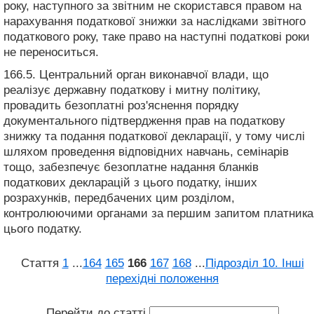
року, наступного за звітним не скористався правом на
нарахування податкової знижки за наслідками звітного
податкового року, таке право на наступні податкові роки
не переноситься.
166.5. Центральний орган виконавчої влади, що
реалізує державну податкову і митну політику,
провадить безоплатні роз'яснення порядку
документального підтвердження прав на податкову
знижку та подання податкової декларації, у тому числі
шляхом проведення відповідних навчань, семінарів
тощо, забезпечує безоплатне надання бланків
податкових декларацій з цього податку, інших
розрахунків, передбачених цим розділом,
контролюючими органами за першим запитом платника
цього податку.
Стаття
1
...
164
165
166
167
168
...
Підрозділ 10. Інші
перехідні положення
Перейти до статті