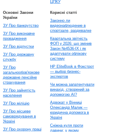
ЦПКУ
Основні Закони
Корисні статті
України
Законно ли
ЗУ Про банкрутство
видеонаблюдение в
спортзале, раздевалке
ЗУ Про виконавче
провадження
Квартальна звітність
ФОП у 2026: що змінив
ЗУ Про відпустки
Закон №4536-IX і як
адаптувати облікову
ЗУ Про державну
систему
службу
HP EliteBook в Фокстрот
ЗУ Про
— выбор бизнес-
загальнообов'язкове
экспертов
державне пенсійне
страхування
Чи можна запатентувати
винахід, створений за
ЗУ Про зайнятість
допомогою AI?
населення
Адвокат у Вінниці
ЗУ Про міліцію
Олександр Малик —
ЗУ Про місцеве
юридична допомога в
самоврядування в
Україні
Україні
Сніжна куля проти
ЗУ Про охорону праці
лавини: у якому