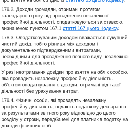
про взяття на облік згідно із
статтею 65 цього Кодексу
.
178.2. Доходи громадян, отримані протягом
календарного року від провадження незалежної
професійної діяльності, оподатковуються за ставкою,
визначеною пунктом 167.1
статті 167 цього Кодексу
.
178.3. Оподатковуваним доходом вважається сукупний
чистий дохід, тобто різниця між доходом і
документально підтвердженими витратами,
необхідними для провадження певного виду незалежної
професійної діяльності.
У разі неотримання довідки про взяття на облік особою,
яка провадить незалежну професійну діяльність,
об'єктом оподаткування є доходи, отримані від такої
діяльності без урахування витрат.
178.4. Фізичні особи, які провадять незалежну
професійну діяльність, подають податкову декларацію
за результатами звітного року відповідно до цього
розділу у строки, передбачені для платників податку на
доходи фізичних осіб.