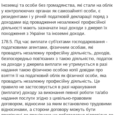
Іноземці та особи без громадянства, які стали на облік
у контролюючих органах як самозайняті особи, є
резидентами і у річній податковій декларації поряд з
доходами від провадження незалежної професійної
діяльності мають зазначати інші доходи з джерел їх
походження з України та іноземні доходи.
178.5. Під час виплати суб'єктами господарювання -
податковими агентами, фізичним особам, які
провадять незалежну професійну діяльність, доходів,
безпосередньо пов'язаних з такою діяльністю, податок
на доходи у джерела виплати не утримується в разі
надання такою фізичною особою копії довідки про
взяття її на податковий облік як фізичної особи, яка
провадить незалежну професійну діяльність. Це
правило не застосовується в разі нарахування
(виплати) доходу за виконання певної роботи та/або
надання послуги згідно з цивільно-правовим
договором, відносини за яким встановлено трудовими
відносинами, а сторони договору можуть бути