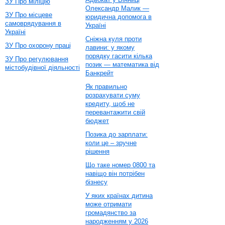
ЗУ Про міліцію
Олександр Малик —
ЗУ Про місцеве
юридична допомога в
самоврядування в
Україні
Україні
Сніжна куля проти
ЗУ Про охорону праці
лавини: у якому
порядку гасити кілька
ЗУ Про регулювання
позик — математика від
містобудівної діяльності
Банкрейт
Як правильно
розрахувати суму
кредиту, щоб не
перевантажити свій
бюджет
Позика до зарплати:
коли це – зручне
рішення
Що таке номер 0800 та
навіщо він потрібен
бізнесу
У яких країнах дитина
може отримати
громадянство за
народженням у 2026