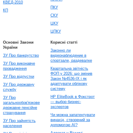
КВЕД-2010
ПКУ
КП
СКУ
ЦКУ
ЦПКУ
Основні Закони
Корисні статті
України
Законно ли
ЗУ Про банкрутство
видеонаблюдение в
спортзале, раздевалке
ЗУ Про виконавче
провадження
Квартальна звітність
ФОП у 2026: що змінив
ЗУ Про відпустки
Закон №4536-IX і як
адаптувати облікову
ЗУ Про державну
систему
службу
HP EliteBook в Фокстрот
ЗУ Про
— выбор бизнес-
загальнообов'язкове
экспертов
державне пенсійне
страхування
Чи можна запатентувати
винахід, створений за
ЗУ Про зайнятість
допомогою AI?
населення
Адвокат у Вінниці