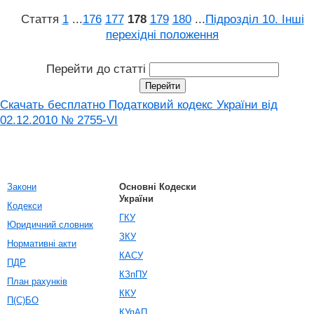
Стаття
1
...
176
177
178
179
180
...
Підрозділ 10. Інші
перехідні положення
Перейти до статті
Скачать бесплатно Податковий кодекс України від
02.12.2010 № 2755-VI
Закони
Основні Кодески
України
Кодекси
ГКУ
Юридичний словник
ЗКУ
Нормативні акти
КАСУ
ПДР
КЗпПУ
План рахунків
ККУ
П(С)БО
КУпАП