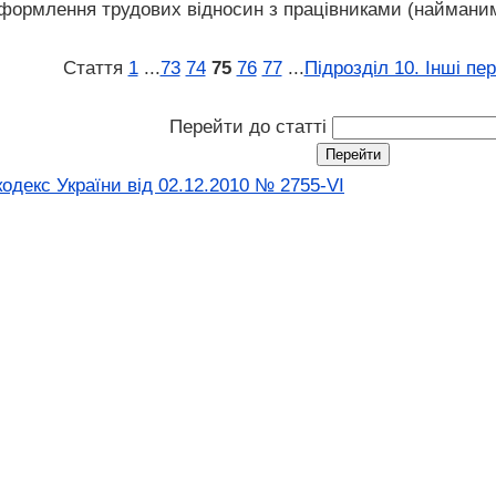
оформлення трудових відносин з працівниками (наймани
Стаття
1
...
73
74
75
76
77
...
Підрозділ 10. Інші пе
Перейти до статті
одекс України від 02.12.2010 № 2755-VI