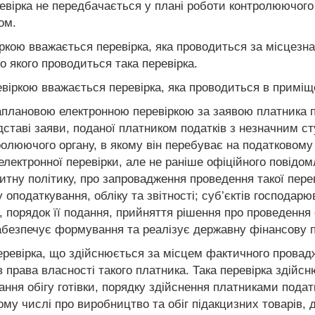
ірка не передбачається у плані роботи контролюючого ор
ом.
кою вважається перевірка, яка проводиться за місцезн
о якого проводиться така перевірка.
іркою вважається перевірка, яка проводиться в приміщ
лановою електронною перевіркою за заявою платника под
дставі заяви, поданої платником податків з незначним с
ролюючого органу, в якому він перебуває на податковому
електронної перевірки, але не раніше офіційного повідо
итну політику, про запровадження проведення такої переві
податкування, обліку та звітності; суб’єктів господарю
и, порядок її подання, прийняття рішення про проведенн
абезпечує формування та реалізує державну фінансову п
еревірка, що здійснюється за місцем фактичного провад
ів права власності такого платника. Така перевірка зд
ння обігу готівки, порядку здійснення платниками подат
 тому числі про виробництво та обіг підакцизних товарі