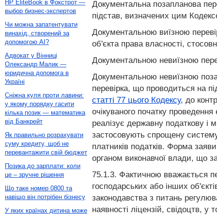
HP EliteBook в Фокстрот —
Документальна позапланова перев
выбор бизнес-экспертов
підстав, визначених цим Кодекс
Чи можна запатентувати
Документальною виїзною перевір
винахід, створений за
допомогою AI?
об'єкта права власності, стосовн
Адвокат у Вінниці
Документальною невиїзною перев
Олександр Малик —
юридична допомога в
Документальною невиїзною позап
Україні
перевірка, що проводиться на пі
Сніжна куля проти лавини:
статті 77 цього Кодексу
, до конт
у якому порядку гасити
очікуваного початку проведення 
кілька позик — математика
від Банкрейт
реалізує державну податкову і м
застосовують спрощену систему о
Як правильно розрахувати
суму кредиту, щоб не
платників податків. Форма заяв
перевантажити свій бюджет
органом виконавчої влади, що з
Позика до зарплати: коли
75.1.3. Фактичною вважається п
це – зручне рішення
господарських або інших об'єкт
Що таке номер 0800 та
законодавства з питань регулюва
навіщо він потрібен бізнесу
наявності ліцензій, свідоцтв, у
У яких країнах дитина може