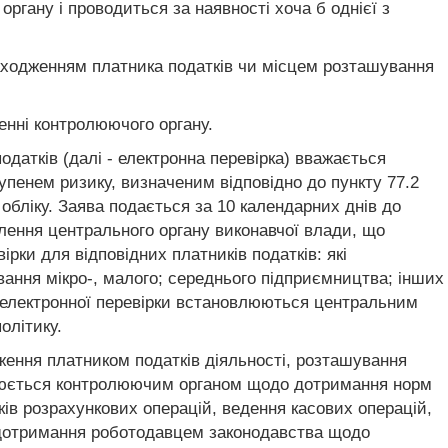
гану і проводиться за наявності хоча б однієї з
аходженням платника податків чи місцем розташування
енні контролюючого органу.
атків (далі - електронна перевірка) вважається
тупенем ризику, визначеним відповідно до пункту 77.2
 обліку. Заява подається за 10 календарних днів до
млення центрального органу виконавчої влади, що
рки для відповідних платників податків: які
вання мікро-, малого; середнього підприємництва; інших
я електронної перевірки встановлюються центральним
олітику.
ження платником податків діяльності, розташування
ійснюється контролюючим органом щодо дотримання норм
ків розрахункових операцій, ведення касових операцій,
в, дотримання роботодавцем законодавства щодо