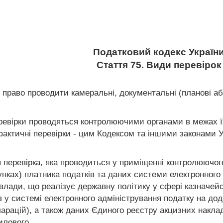
Податковий кодекс Україн
Стаття 75. Види перевірок
право проводити камеральні, документальні (планові або 
ревірки проводяться контролюючими органами в межах ї
актичні перевірки - цим Кодексом та іншими законами У
 перевірка, яка проводиться у приміщенні контролюючого
нках) платника податків та даних системи електронного 
 влади, що реалізує державну політику у сфері казначей
 у системі електронного адміністрування податку на до
арацій), а також даних Єдиного реєстру акцизних накла
илового.