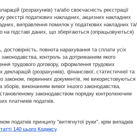
арацій (розрахунків) та/або своєчасність реєстрації
му реєстрі податкових накладних, акцизних накладних
ладних, виправлення помилок у податкових накладних та/
о на підставі даних, що зберігаються (опрацьовуються)
, достовірність, повнота нарахування та сплати усіх
 законодавства, контроль за дотриманням якого
ення трудового договору, оформлення трудових
 декларацій (розрахунків), фінансової, статистичної та
ено законом, первинних документів, які використовуються
та зборів, виконанням вимог іншого законодавства,
в установленому законодавством порядку контролюючим
ших платників податків.
м податків принципу "витягнутої руки", крім випадків
татті 140 цього Кодексу
.