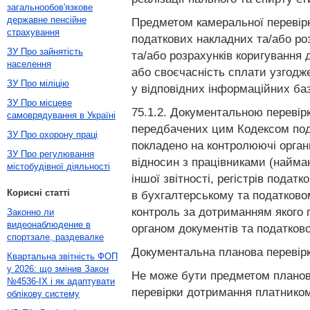
загальнообов'язкове
державне пенсійне
Предметом камеральної перевірк
страхування
податкових накладних та/або ро
ЗУ Про зайнятість
та/або розрахунків коригування
населення
або своєчасність сплати узгодж
ЗУ Про міліцію
у відповідних інформаційних ба
ЗУ Про місцеве
75.1.2. Документальною перевірк
самоврядування в Україні
передбачених цим Кодексом пода
ЗУ Про охорону праці
покладено на контролюючі орга
ЗУ Про регулювання
відносин з працівниками (найман
містобудівної діяльності
іншої звітності, регістрів пода
Корисні статті
в бухгалтерському та податковом
контроль за дотриманням якого
Законно ли
видеонаблюдение в
органом документів та податково
спортзале, раздевалке
Документальна планова перевірк
Квартальна звітність ФОП
у 2026: що змінив Закон
Не може бути предметом планово
№4536-IX і як адаптувати
перевірки дотримання платником 
облікову систему