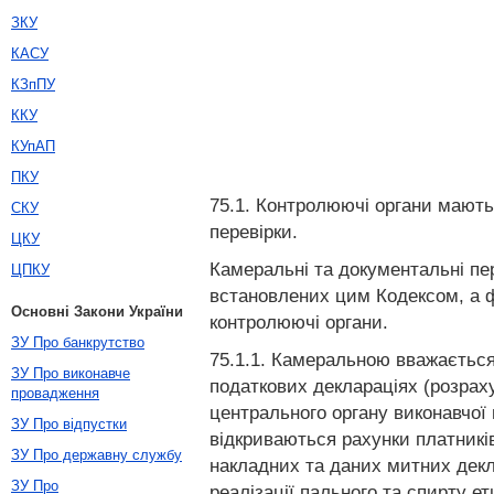
ЗКУ
КАСУ
КЗпПУ
ККУ
КУпАП
ПКУ
75.1. Контролюючі органи мають 
СКУ
перевірки.
ЦКУ
Камеральні та документальні пе
ЦПКУ
встановлених цим Кодексом, а ф
Основні Закони України
контролюючі органи.
ЗУ Про банкрутство
75.1.1. Камеральною вважається
ЗУ Про виконавче
податкових деклараціях (розраху
провадження
центрального органу виконавчої
ЗУ Про відпустки
відкриваються рахунки платників
ЗУ Про державну службу
накладних та даних митних декл
ЗУ Про
реалізації пального та спирту ет