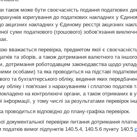
и також може бути своєчасність подання податкових декл
зрахунків коригування до податкових накладних у Єдино
 до акцизних накладних у Єдиному реєстрі акцизних нак
еної суми податкового (грошового) зобов’язання виключн
зах.
ою вважається перевірка, предметом якої є своєчасність
тків та зборів, а також дотримання валютного та іншого
ни, дотримання роботодавцем законодавства щодо уклад
ими особами) та яка проводиться на підставі податкових
ткового та бухгалтерського обліку, ведення яких передбач
у обліку і пов'язані з нарахуванням і сплатою податків 
 покладено на контролюючі органи, а також отриманих 
ї інформації, у тому числі за результатами перевірок ін
а проводиться відповідно до плану-графіка перевірок.
ї документальної перевірки питання дотримання платнико
податків вимог підпунктів 140.5.4, 140.5.6 пункту 140.5
с