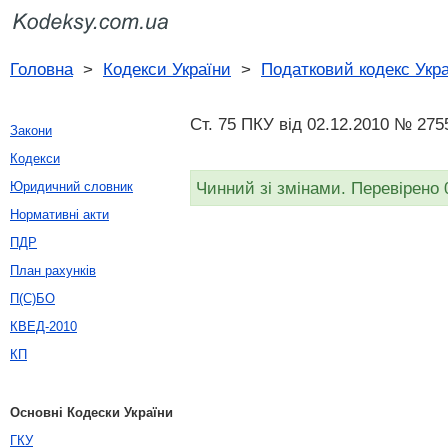
Головна
>
Кодекси України
>
Податковий кодекс Укр
Ст. 75 ПКУ від 02.12.2010 № 275
Закони
Кодекси
Чинний зі змінами. Перевірено 
Юридичний словник
Нормативні акти
ПДР
План рахунків
П(С)БО
КВЕД-2010
КП
Основні Кодески України
ГКУ