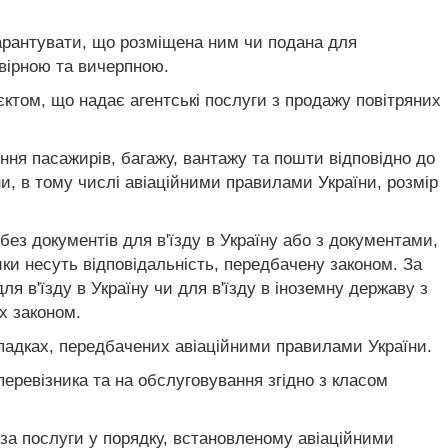
гарантувати, що розміщена ним чи подана для
вірною та вичерпною.
ктом, що надає агентські послуги з продажу повітряних
ення пасажирів, багажу, вантажу та пошти відповідно до
и, в тому числі авіаційними правилами України, розмір
без документів для в'їзду в Україну або з документами,
и несуть відповідальність, передбачену законом. За
я в'їзду в Україну чи для в'їзду в іноземну державу з
х законом.
ипадках, передбачених авіаційними правилами України.
еревізника та на обслуговування згідно з класом
 за послуги у порядку, встановленому авіаційними