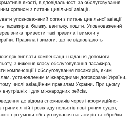
ормативів якості, відповідальності за обслуговування
им органом з питань цивільної авіації.
мувати уповноважений орган з питань цивільної авіації
нь пасажирів, багажу, вантажу, пошти. Уповноважений
еревізника привести такі правила і вимоги у
країни. Правила і вимоги, що не відповідають
порядок виплати компенсації і надання допомоги
ильоту, зниження класу обслуговування пасажира,
ати компенсації і обслуговування пасажирів, яким
авилам, установленим міжнародними договорами України,
в тому числі авіаційним правилам України. При цьому
внутрішніх і для міжнародних рейсів.
доведення до відома споживачів через інформаційно-
тряних ліній і розкладу польотів повітряних суден,
також про умови обслуговування пасажирів та обробки