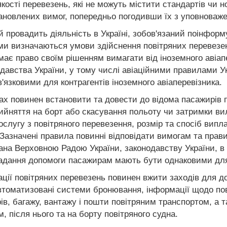
кості перевезень, які не можуть містити стандартів чи н
ановлених вимог, попередньо погодивши їх з уповноважен
ий провадить діяльність в Україні, зобов'язаний поінфор
ими визначаються умови здійснення повітряних перевезе
ї має право своїм рішенням вимагати від іноземного авіап
одавства України, у тому числі авіаційними правилами У
в'язковими для контрагентів іноземного авіаперевізника.
лах повинен встановити та довести до відома пасажирів 
рийняття на борт або скасування польоту чи затримки в
слугу з повітряного перевезення, розмір та спосіб випл
. Зазначені правила повинні відповідати вимогам та пр
дана Верховною Радою України, законодавству України, 
надання допомоги пасажирам мають бути однаковими для 
ізації повітряних перевезень повинен вжити заходів для 
втоматизовані системи бронювання, інформації щодо пові
ів, багажу, вантажу і пошти повітряним транспортом, а 
, після нього та на борту повітряного судна.