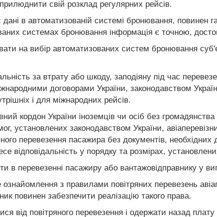
оприлюднити свій розклад регулярних рейсів.
ує дані в автоматизованій системі бронювання, повинен 
ваних системах бронювання інформація є точною, досто
ивати на вибір автоматизованих систем бронювання суб'є
дальність за втрату або шкоду, заподіяну під час перевез
іжнародними договорами України, законодавством Україн
трішніх і для міжнародних рейсів.
ний кордон України іноземців чи осіб без громадянства 
, установлених законодавством України, авіаперевізник
ного перевезення пасажира без документів, необхідних дл
несе відповідальність у порядку та розмірах, установлени
ити в перевезенні пасажиру або вантажовідправнику у в
е ознайомлення з правилами повітряних перевезень авіап
зник повинен забезпечити реалізацію такого права.
ися від повітряного перевезення і одержати назад плату