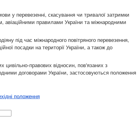
дмови у перевезенні, скасування чи тривалої затримки
м, авіаційними правилами України та міжнародними
одіяну під час міжнародного повітряного перевезення,
йної посадки на території України, а також до
их цивільно-правових відносин, пов'язаних з
родними договорами України, застосовуються положення
ехідні положення