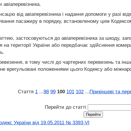
 авіаперевізника.
сацію від авіаперевізника і надання допомоги у разі ві
ування пасажиру в порядку, встановленому цим Кодексо
аттею, застосовуються до авіаперевізника за шкоду, зап
я на території України або передбачає здійснення комерці
ь.
еревезення, в тому числі до чартерних перевезень та інш
 не врегульовані положеннями цього Кодексу або міжна
Стаття
1
...
98
99
100
101
102
...
Прикінцеві та пер
Перейти до статті
декс України від 19.05.2011 № 3393-VI