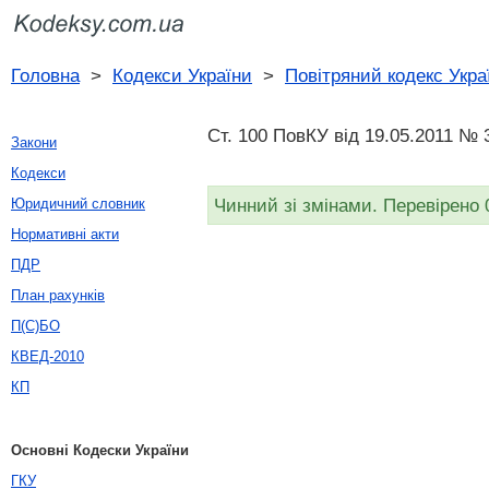
Головна
>
Кодекси України
>
Повітряний кодекс Укра
Ст. 100 ПовКУ від 19.05.2011 № 
Закони
Кодекси
Чинний зі змінами. Перевірено 
Юридичний словник
Нормативні акти
ПДР
План рахунків
П(С)БО
КВЕД-2010
КП
Основні Кодески України
ГКУ