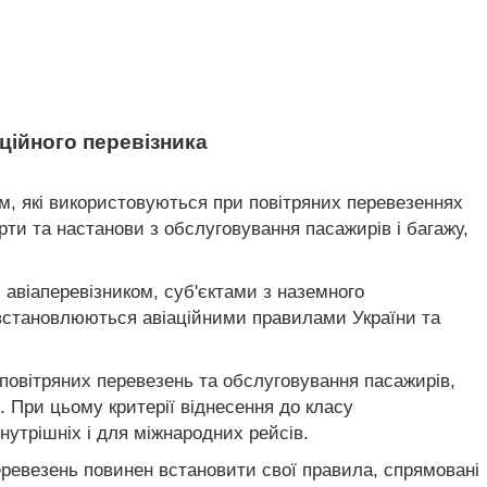
аційного перевізника
иком, які використовуються при повітряних перевезеннях
рти та настанови з обслуговування пасажирів і багажу,
 авіаперевізником, суб'єктами з наземного
я встановлюються авіаційними правилами України та
а повітряних перевезень та обслуговування пасажирів,
. При цьому критерії віднесення до класу
нутрішніх і для міжнародних рейсів.
 перевезень повинен встановити свої правила, спрямовані