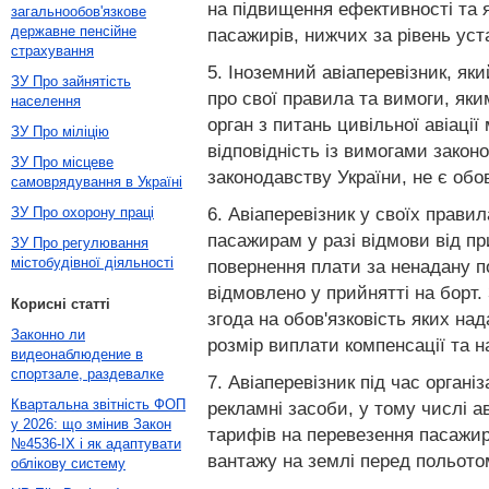
на підвищення ефективності та я
загальнообов'язкове
державне пенсійне
пасажирів, нижчих за рівень уст
страхування
5. Іноземний авіаперевізник, як
ЗУ Про зайнятість
про свої правила та вимоги, як
населення
орган з питань цивільної авіаці
ЗУ Про міліцію
відповідність із вимогами закон
ЗУ Про місцеве
законодавству України, не є обо
самоврядування в Україні
6. Авіаперевізник у своїх прави
ЗУ Про охорону праці
пасажирам у разі відмови від п
ЗУ Про регулювання
містобудівної діяльності
повернення плати за ненадану по
відмовлено у прийнятті на борт
Корисні статті
згода на обов'язковість яких на
Законно ли
розмір виплати компенсації та 
видеонаблюдение в
спортзале, раздевалке
7. Авіаперевізник під час орган
Квартальна звітність ФОП
рекламні засоби, у тому числі а
у 2026: що змінив Закон
тарифів на перевезення пасажир
№4536-IX і як адаптувати
вантажу на землі перед польотом
облікову систему