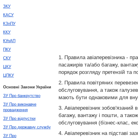
ЗКУ
КАСУ
КЗпПУ
ККУ
КУпАП
ПКУ
1. Правила авіаперевізника - пра
СКУ
пасажирів та/або багажу, вантаж
ЦКУ
порядок розгляду претензій та по
ЦПКУ
2. Правила повітряних перевезен
Основні Закони України
обслуговування, а також галузе
ЗУ Про банкрутство
мають бути однаковими для внут
ЗУ Про виконавче
3. Авіаперевізник зобов'язаний 
провадження
багажу, вантажу і пошти, а тако
ЗУ Про відпустки
обслуговування (бізнес-клас, ек
ЗУ Про державну службу
4. Авіаперевізник на підставі з
ЗУ Про