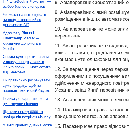
HP EliteBook в Фокстрот —
8. Авіаперевізник зобов'язаний 
выбор бизнес-экспертов
9. Авіаперевізник, який розміщ
Чи можна запатентувати
розміщення в інших автоматизо
винахід, створений за
допомогою AI?
10. Авіаперевізник не може впл
Адвокат у Вінниці
перевезень.
Олександр Малик —
юридична допомога в
11. Авіаперевізник несе відпові
Україні
вимог і правил, передбачених м
Сніжна куля проти лавини:
якої має бути однаковим для вну
у якому порядку гасити
кілька позик — математика
12. За переміщення через держав
від Банкрейт
оформленими з порушенням вимог
Як правильно розрахувати
здійснення міжнародного повітря
суму кредиту, щоб не
України, авіаційний перевізник 
перевантажити свій бюджет
Позика до зарплати: коли
13. Авіаперевізник може відмов
це – зручне рішення
14. Пасажир має право на вільн
Що таке номер 0800 та
придбаного квитка, а авіапереві
навіщо він потрібен бізнесу
У яких країнах дитина може
15. Пасажир має право відмовит