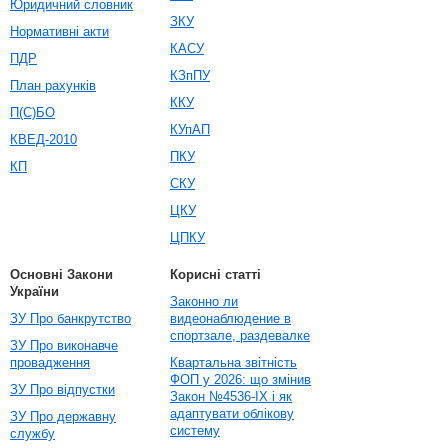
Юридичний словник
ЗКУ
Нормативні акти
КАСУ
ПДР
КЗпПУ
План рахунків
ККУ
П(С)БО
КУпАП
КВЕД-2010
ПКУ
КП
СКУ
ЦКУ
ЦПКУ
Основні Закони
Корисні статті
України
Законно ли
ЗУ Про банкрутство
видеонаблюдение в
спортзале, раздевалке
ЗУ Про виконавче
провадження
Квартальна звітність
ФОП у 2026: що змінив
ЗУ Про відпустки
Закон №4536-IX і як
адаптувати облікову
ЗУ Про державну
систему
службу