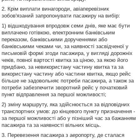
2. Крім виплати винагороди, авіаперевізник
зобов'язаний запропонувати пасажиру на вибір:
1) відшкодування впродовж семи днів, яке має бути
виплачено готівкою, електронним банківським
переказом, банківськими дорученнями або
банківськими чеками чи, за наявності засвідченої у
письмовій формі згоди пасажира, у вигляді дорожніх
чеків, повної вартості квитка за ціною, за якою його
придбано, за невикористану частину квитка та за
використану частину або частини квитка, якщо рейс
більше не задовольняє потреби пасажира, а також за
потреби забезпечити зворотний рейс у початковий
пункт відправлення за першої можливості;
2) зміну маршруту, яка здійснюється за відповідних
транспортних умов: до кінцевого пункту призначення -
за першої можливості або у пізніший час за бажанням
пасажира та за наявності вільних місць.
3. Перевезення пасажира з аеропорту, де сталася