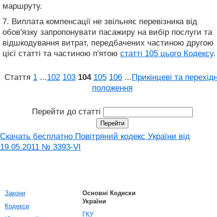
маршруту.
7. Виплата компенсації не звільняє перевізника від
обов'язку запропонувати пасажиру на вибір послуги та
відшкодування витрат, передбачених частиною другою
цієї статті та частиною п'ятою
статті 105 цього Кодексу
.
Стаття
1
...
102
103
104
105
106
...
Прикінцеві та перехідн
положення
Перейти до статті
Скачать бесплатно Повітряний кодекс України від
19.05.2011 № 3393-VI
Закони
Основні Кодески
України
Кодекси
ГКУ