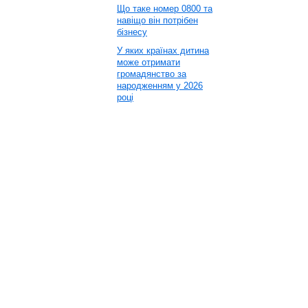
Що таке номер 0800 та
навіщо він потрібен
бізнесу
У яких країнах дитина
може отримати
громадянство за
народженням у 2026
році