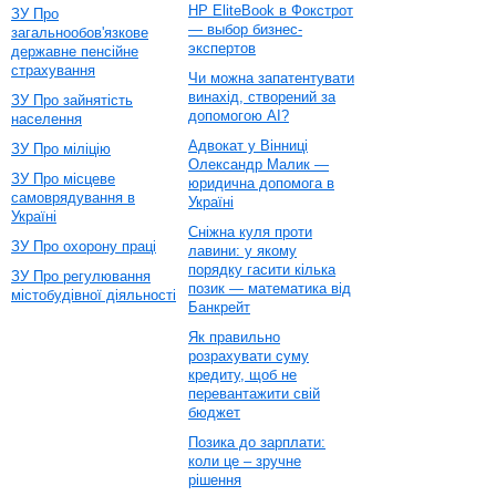
HP EliteBook в Фокстрот
ЗУ Про
— выбор бизнес-
загальнообов'язкове
экспертов
державне пенсійне
страхування
Чи можна запатентувати
винахід, створений за
ЗУ Про зайнятість
допомогою AI?
населення
Адвокат у Вінниці
ЗУ Про міліцію
Олександр Малик —
ЗУ Про місцеве
юридична допомога в
самоврядування в
Україні
Україні
Сніжна куля проти
ЗУ Про охорону праці
лавини: у якому
порядку гасити кілька
ЗУ Про регулювання
позик — математика від
містобудівної діяльності
Банкрейт
Як правильно
розрахувати суму
кредиту, щоб не
перевантажити свій
бюджет
Позика до зарплати:
коли це – зручне
рішення