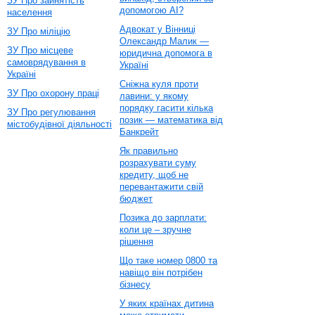
ЗУ Про зайнятість
допомогою AI?
населення
Адвокат у Вінниці
ЗУ Про міліцію
Олександр Малик —
ЗУ Про місцеве
юридична допомога в
самоврядування в
Україні
Україні
Сніжна куля проти
ЗУ Про охорону праці
лавини: у якому
порядку гасити кілька
ЗУ Про регулювання
позик — математика від
містобудівної діяльності
Банкрейт
Як правильно
розрахувати суму
кредиту, щоб не
перевантажити свій
бюджет
Позика до зарплати:
коли це – зручне
рішення
Що таке номер 0800 та
навіщо він потрібен
бізнесу
У яких країнах дитина