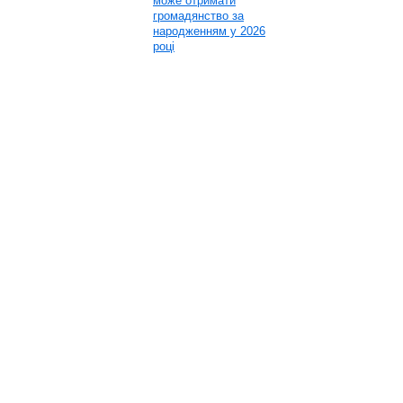
може отримати
громадянство за
народженням у 2026
році