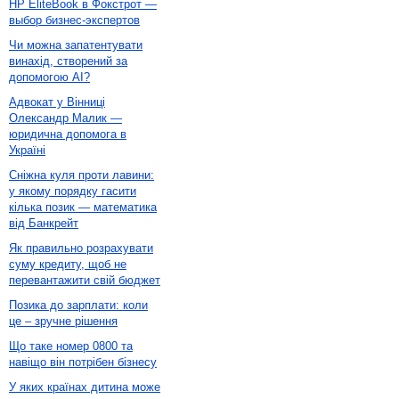
HP EliteBook в Фокстрот —
выбор бизнес-экспертов
Чи можна запатентувати
винахід, створений за
допомогою AI?
Адвокат у Вінниці
Олександр Малик —
юридична допомога в
Україні
Сніжна куля проти лавини:
у якому порядку гасити
кілька позик — математика
від Банкрейт
Як правильно розрахувати
суму кредиту, щоб не
перевантажити свій бюджет
Позика до зарплати: коли
це – зручне рішення
Що таке номер 0800 та
навіщо він потрібен бізнесу
У яких країнах дитина може