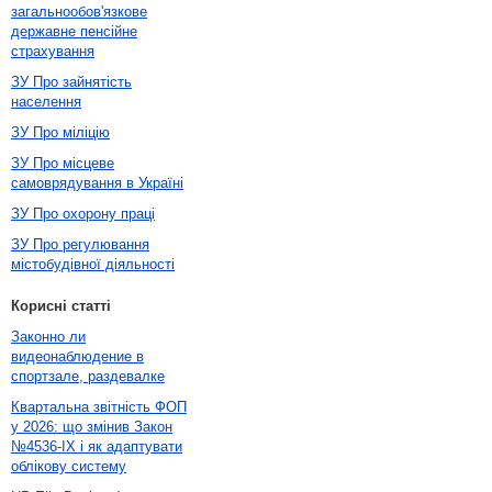
загальнообов'язкове
державне пенсійне
страхування
ЗУ Про зайнятість
населення
ЗУ Про міліцію
ЗУ Про місцеве
самоврядування в Україні
ЗУ Про охорону праці
ЗУ Про регулювання
містобудівної діяльності
Корисні статті
Законно ли
видеонаблюдение в
спортзале, раздевалке
Квартальна звітність ФОП
у 2026: що змінив Закон
№4536-IX і як адаптувати
облікову систему