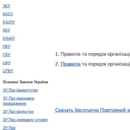
ЗКУ
КАСУ
КЗпПУ
ККУ
КУпАП
ПКУ
1. Правила та порядок організац
СКУ
ЦКУ
2.
Правила
та порядок організац
ЦПКУ
Основні Закони України
ЗУ Про банкрутство
ЗУ Про виконавче
провадження
Скачать бесплатно Повітряний ко
ЗУ Про відпустки
ЗУ Про державну службу
ЗУ Про