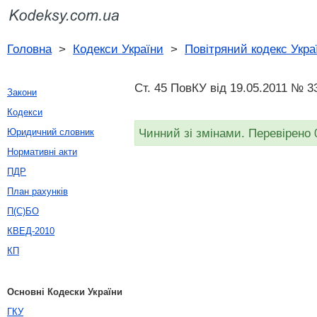
Головна
>
Кодекси України
>
Повітряний кодекс Укра
Ст. 45 ПовКУ від 19.05.2011 № 3
Закони
Кодекси
Чинний зі змінами. Перевірено 
Юридичний словник
Нормативні акти
ПДР
План рахунків
П(С)БО
КВЕД-2010
КП
Основні Кодески України
ГКУ