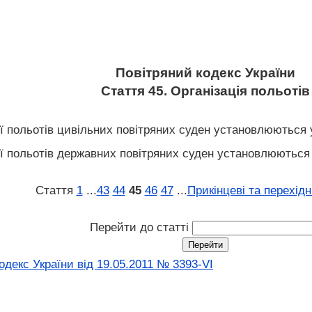
Повітряний кодекс України
Стаття 45. Організація польотів
ії польотів цивільних повітряних суден установлюються 
ії польотів державних повітряних суден установлюються
Стаття
1
...
43
44
45
46
47
...
Прикінцеві та перехід
Перейти до статті
декс України від 19.05.2011 № 3393-VI